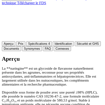
technique
Télécharger le FDS
Aperçu
Prix
Spécifications
4
Identification
Sécurité et GHS
Documents
Synonymes
FAQ
Connexes
Aperçu
La **naringine** est un glycoside de flavanone naturellement
présente dans les agrumes, reconnue pour ses propriétés
antioxydantes, anti-inflammatoires et hépatoprotectrices. Elle est
largement utilisée dans les nutraceutiques, les compléments
alimentaires et la recherche pharmaceutique.
Disponible sous forme de poudre avec une pureté ≥98% (HPLC),
elle possède le numéro CAS 10236-47-2, une formule moléculaire
C₂₇H₃₂O₁₄ et un poids moléculaire de 580,53 g/mol. Stable à
température ambiante, elle ne nécessite aucune condition de