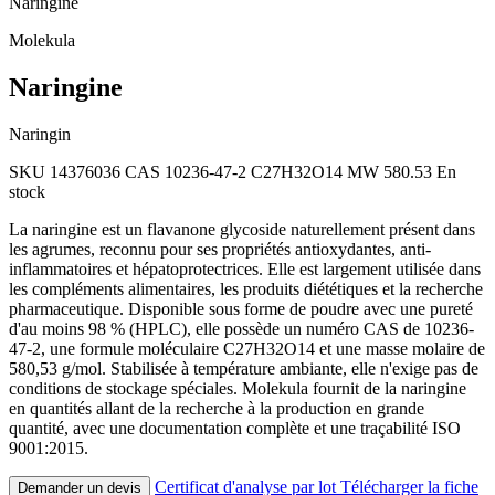
Naringine
Molekula
Naringine
Naringin
SKU 14376036
CAS 10236-47-2
C27H32O14
MW 580.53
En
stock
La naringine est un flavanone glycoside naturellement présent dans
les agrumes, reconnu pour ses propriétés antioxydantes, anti-
inflammatoires et hépatoprotectrices. Elle est largement utilisée dans
les compléments alimentaires, les produits diététiques et la recherche
pharmaceutique. Disponible sous forme de poudre avec une pureté
d'au moins 98 % (HPLC), elle possède un numéro CAS de 10236-
47-2, une formule moléculaire C27H32O14 et une masse molaire de
580,53 g/mol. Stabilisée à température ambiante, elle n'exige pas de
conditions de stockage spéciales. Molekula fournit de la naringine
en quantités allant de la recherche à la production en grande
quantité, avec une documentation complète et une traçabilité ISO
9001:2015.
Certificat d'analyse par lot
Télécharger la fiche
Demander un devis