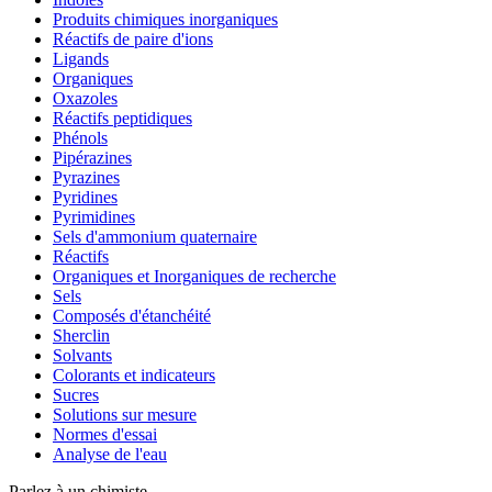
Produits chimiques inorganiques
Réactifs de paire d'ions
Ligands
Organiques
Oxazoles
Réactifs peptidiques
Phénols
Pipérazines
Pyrazines
Pyridines
Pyrimidines
Sels d'ammonium quaternaire
Réactifs
Organiques et Inorganiques de recherche
Sels
Composés d'étanchéité
Sherclin
Solvants
Colorants et indicateurs
Sucres
Solutions sur mesure
Normes d'essai
Analyse de l'eau
Parlez à un chimiste