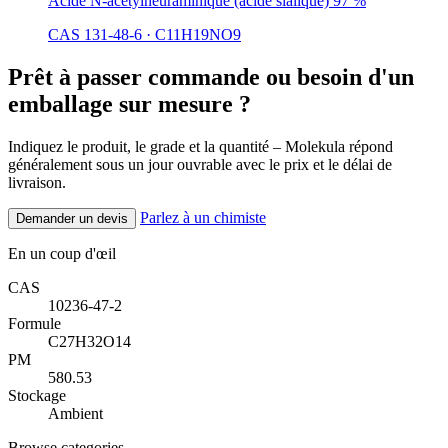
Acide N-acétylneuraminique (acide sialique) 97 %
CAS 131-48-6
·
C11H19NO9
Prêt à passer commande ou besoin d'un
emballage sur mesure ?
Indiquez le produit, le grade et la quantité – Molekula répond
généralement sous un jour ouvrable avec le prix et le délai de
livraison.
Parlez à un chimiste
Demander un devis
En un coup d'œil
CAS
10236-47-2
Formule
C27H32O14
PM
580.53
Stockage
Ambient
Browse categories