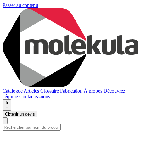
Passer au contenu
Catalogue
Articles
Glossaire
Fabrication
À propos
Découvrez
l'équipe
Contactez-nous
fr
Obtenir un devis