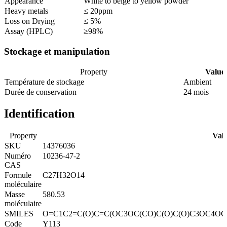
Appearance
White to beige to yellow powder
Heavy metals
≤ 20ppm
Loss on Drying
≤ 5%
Assay (HPLC)
≥98%
Stockage et manipulation
Property
Value
Température de stockage
Ambient
Durée de conservation
24 mois
Identification
Property
Val
SKU
14376036
Numéro
10236-47-2
CAS
Formule
C27H32O14
moléculaire
Masse
580.53
moléculaire
SMILES
O=C1C2=C(O)C=C(OC3OC(CO)C(O)C(O)C3OC4OC(
Code
Y113