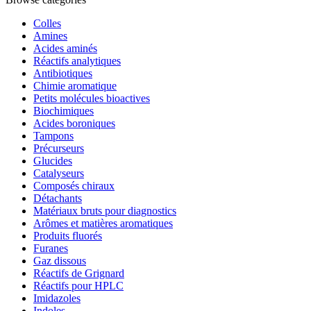
Colles
Amines
Acides aminés
Réactifs analytiques
Antibiotiques
Chimie aromatique
Petits molécules bioactives
Biochimiques
Acides boroniques
Tampons
Précurseurs
Glucides
Catalyseurs
Composés chiraux
Détachants
Matériaux bruts pour diagnostics
Arômes et matières aromatiques
Produits fluorés
Furanes
Gaz dissous
Réactifs de Grignard
Réactifs pour HPLC
Imidazoles
Indoles