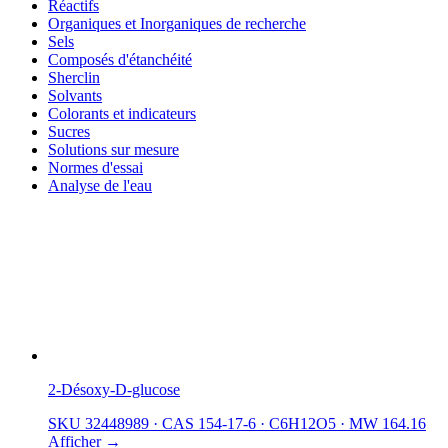
Réactifs
Organiques et Inorganiques de recherche
Sels
Composés d'étanchéité
Sherclin
Solvants
Colorants et indicateurs
Sucres
Solutions sur mesure
Normes d'essai
Analyse de l'eau
2-Désoxy-D-glucose
SKU 32448989
·
CAS 154-17-6
·
C6H12O5
·
MW 164.16
Afficher →