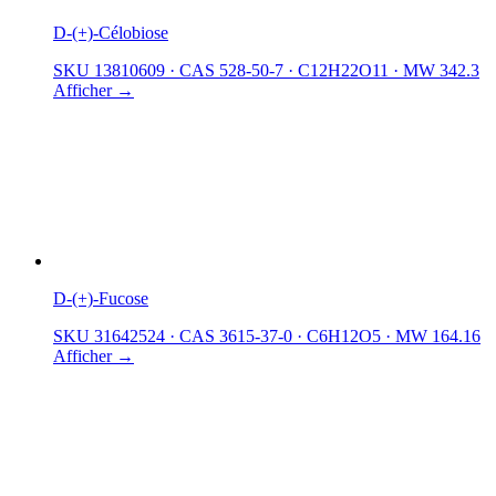
D-(+)-Célobiose
SKU 13810609
·
CAS 528-50-7
·
C12H22O11
·
MW 342.3
Afficher →
D-(+)-Fucose
SKU 31642524
·
CAS 3615-37-0
·
C6H12O5
·
MW 164.16
Afficher →