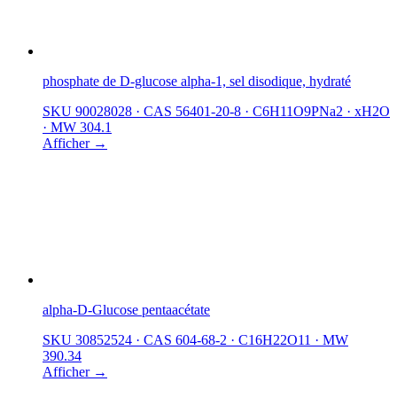
phosphate de D-glucose alpha-1, sel disodique, hydraté
SKU 90028028
·
CAS 56401-20-8
·
C6H11O9PNa2 · xH2O
·
MW 304.1
Afficher →
alpha-D-Glucose pentaacétate
SKU 30852524
·
CAS 604-68-2
·
C16H22O11
·
MW
390.34
Afficher →