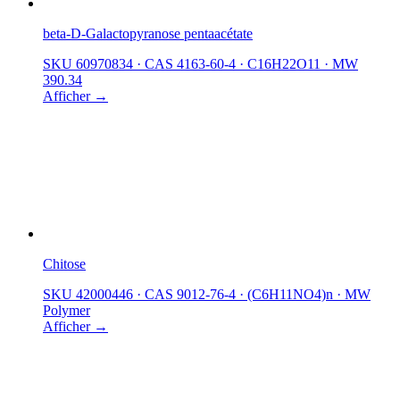
beta-D-Galactopyranose pentaacétate
SKU 60970834
·
CAS 4163-60-4
·
C16H22O11
·
MW
390.34
Afficher →
Chitose
SKU 42000446
·
CAS 9012-76-4
·
(C6H11NO4)n
·
MW
Polymer
Afficher →