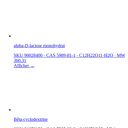
alpha-D-lactose monohydrat
SKU 90028400
·
CAS 5989-81-1
·
C12H22O11·H2O
·
MW
360.31
Afficher →
Bêta-cyclodextrine