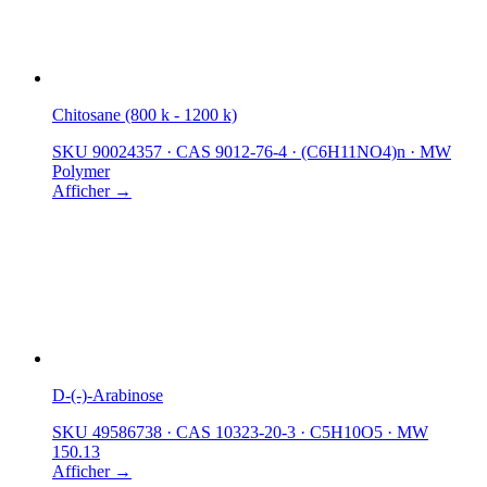
Chitosane (800 k - 1200 k)
SKU 90024357
·
CAS 9012-76-4
·
(C6H11NO4)n
·
MW
Polymer
Afficher →
D-(-)-Arabinose
SKU 49586738
·
CAS 10323-20-3
·
C5H10O5
·
MW
150.13
Afficher →