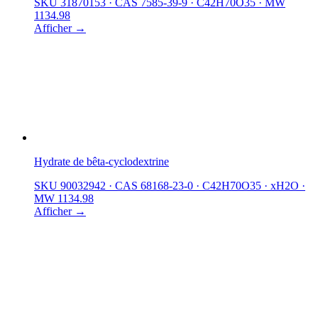
SKU 31870153
·
CAS 7585-39-9
·
C42H70O35
·
MW
1134.98
Afficher →
Hydrate de bêta-cyclodextrine
SKU 90032942
·
CAS 68168-23-0
·
C42H70O35 · xH2O
·
MW 1134.98
Afficher →