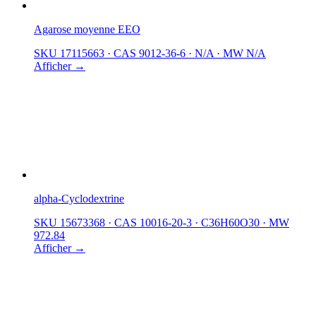
Agarose moyenne EEO
SKU 17115663
·
CAS 9012-36-6
·
N/A
·
MW N/A
Afficher →
alpha-Cyclodextrine
SKU 15673368
·
CAS 10016-20-3
·
C36H60O30
·
MW
972.84
Afficher →