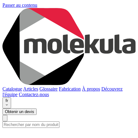
Passer au contenu
Catalogue
Articles
Glossaire
Fabrication
À propos
Découvrez
l'équipe
Contactez-nous
fr
Obtenir un devis