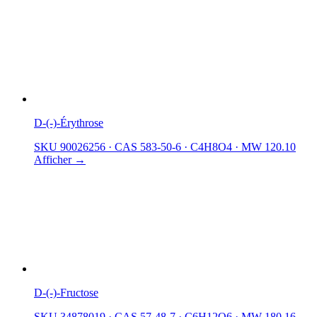
D-(-)-Érythrose
SKU 90026256
·
CAS 583-50-6
·
C4H8O4
·
MW 120.10
Afficher →
D-(-)-Fructose
SKU 34878019
·
CAS 57-48-7
·
C6H12O6
·
MW 180.16