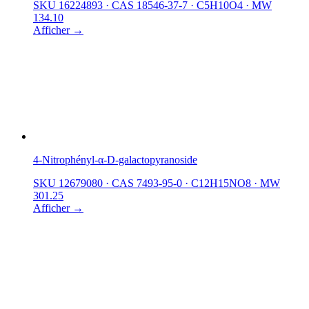
SKU 16224893
·
CAS 18546-37-7
·
C5H10O4
·
MW
134.10
Afficher →
4-Nitrophényl-α-D-galactopyranoside
SKU 12679080
·
CAS 7493-95-0
·
C12H15NO8
·
MW
301.25
Afficher →