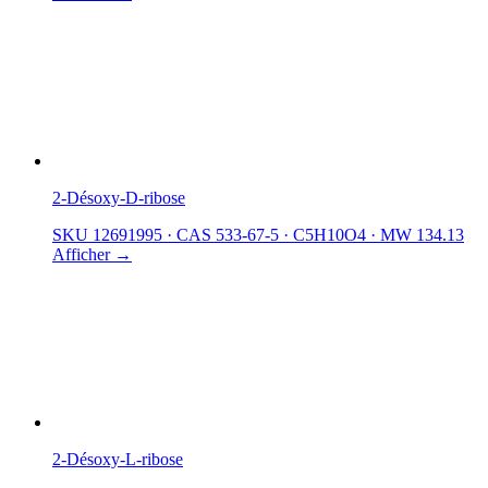
2-Désoxy-D-ribose
SKU 12691995
·
CAS 533-67-5
·
C5H10O4
·
MW 134.13
Afficher →
2-Désoxy-L-ribose