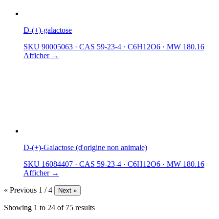
D-(+)-galactose
SKU 90005063
·
CAS 59-23-4
·
C6H12O6
·
MW 180.16
Afficher →
D-(+)-Galactose (d'origine non animale)
SKU 16084407
·
CAS 59-23-4
·
C6H12O6
·
MW 180.16
Afficher →
« Previous
1 / 4
Next »
Showing
1
to
24
of
75
results