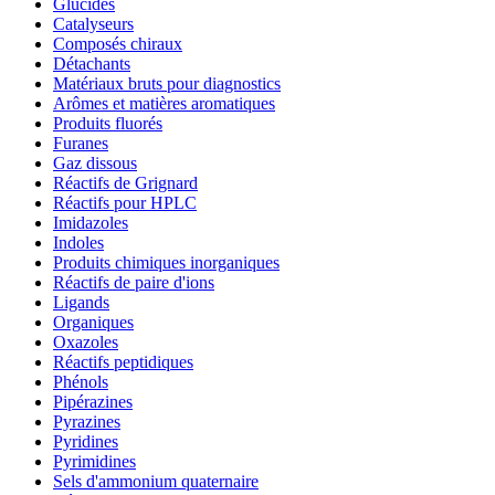
Glucides
Catalyseurs
Composés chiraux
Détachants
Matériaux bruts pour diagnostics
Arômes et matières aromatiques
Produits fluorés
Furanes
Gaz dissous
Réactifs de Grignard
Réactifs pour HPLC
Imidazoles
Indoles
Produits chimiques inorganiques
Réactifs de paire d'ions
Ligands
Organiques
Oxazoles
Réactifs peptidiques
Phénols
Pipérazines
Pyrazines
Pyridines
Pyrimidines
Sels d'ammonium quaternaire