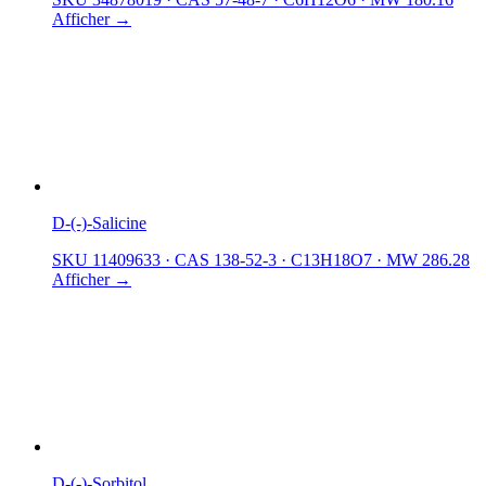
Afficher →
D-(-)-Salicine
SKU 11409633
·
CAS 138-52-3
·
C13H18O7
·
MW 286.28
Afficher →
D-(-)-Sorbitol