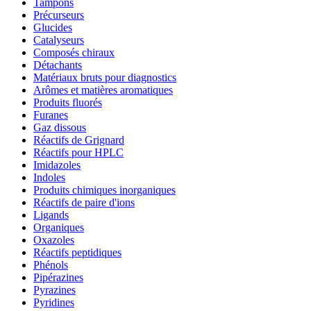
Tampons
Précurseurs
Glucides
Catalyseurs
Composés chiraux
Détachants
Matériaux bruts pour diagnostics
Arômes et matières aromatiques
Produits fluorés
Furanes
Gaz dissous
Réactifs de Grignard
Réactifs pour HPLC
Imidazoles
Indoles
Produits chimiques inorganiques
Réactifs de paire d'ions
Ligands
Organiques
Oxazoles
Réactifs peptidiques
Phénols
Pipérazines
Pyrazines
Pyridines