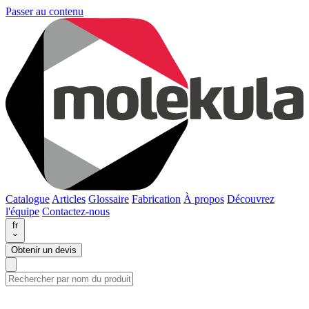
Passer au contenu
Catalogue
Articles
Glossaire
Fabrication
À propos
Découvrez
l'équipe
Contactez-nous
fr
Obtenir un devis