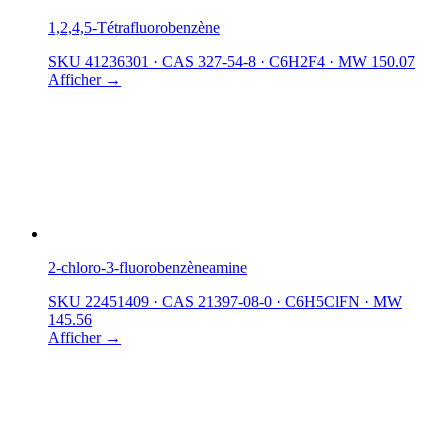
1,2,4,5-Tétrafluorobenzène
SKU 41236301
·
CAS 327-54-8
·
C6H2F4
·
MW 150.07
Afficher →
2-chloro-3-fluorobenzèneamine
SKU 22451409
·
CAS 21397-08-0
·
C6H5ClFN
·
MW
145.56
Afficher →