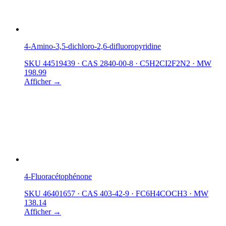
4-Amino-3,5-dichloro-2,6-difluoropyridine
SKU 44519439
·
CAS 2840-00-8
·
C5H2CI2F2N2
·
MW
198.99
Afficher →
4-Fluoracétophénone
SKU 46401657
·
CAS 403-42-9
·
FC6H4COCH3
·
MW
138.14
Afficher →