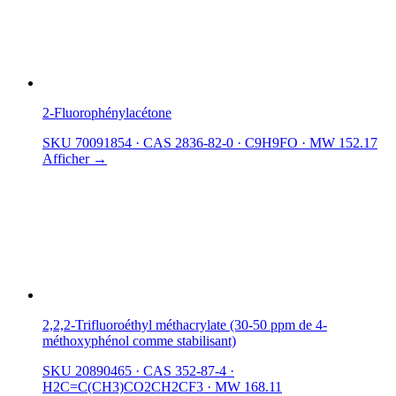
2-Fluorophénylacétone
SKU 70091854
·
CAS 2836-82-0
·
C9H9FO
·
MW 152.17
Afficher →
2,2,2-Trifluoroéthyl méthacrylate (30-50 ppm de 4-
méthoxyphénol comme stabilisant)
SKU 20890465
·
CAS 352-87-4
·
H2C=C(CH3)CO2CH2CF3
·
MW 168.11