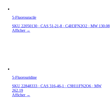
5-Fluorouracile
SKU 22050130
·
CAS 51-21-8
·
C4H3FN2O2
·
MW 130.08
Afficher →
5-Fluorouridine
SKU 22848333
·
CAS 316-46-1
·
C9H11FN2O6
·
MW
262.19
Afficher →