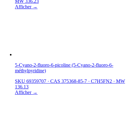
MW 336.23
Afficher →
5-Cyano-2-fluoro-6-picoline (5-Cyano-2-fluoro-6-
méthylpyridine)
SKU 69359707
·
CAS 375368-85-7
·
C7H5FN2
·
MW
136.13
Afficher →