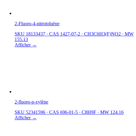
2-Fluoro-4-nitrotoluène
SKU 18133437
·
CAS 1427-07-2
·
CH3C6H3(F)NO2
·
MW
155.13
Afficher →
2-fluoro-p-xylène
SKU 52341596
·
CAS 696-01-5
·
C8H9F
·
MW 124.16
Afficher →