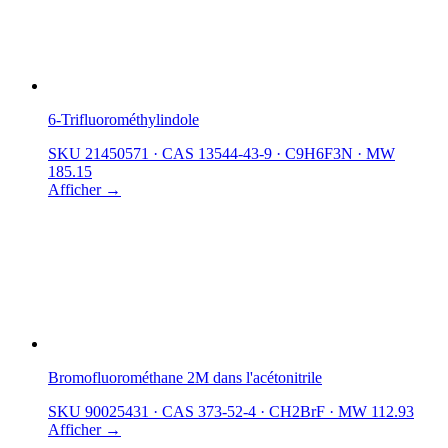
6-Trifluorométhylindole
SKU 21450571
·
CAS 13544-43-9
·
C9H6F3N
·
MW
185.15
Afficher →
Bromofluorométhane 2M dans l'acétonitrile
SKU 90025431
·
CAS 373-52-4
·
CH2BrF
·
MW 112.93
Afficher →