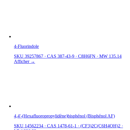
4-Fluorindole
SKU 39257867
·
CAS 387-43-9
·
C8H6FN
·
MW 135.14
Afficher →
4,4'-(Hexafluoropropylidène)bisphénol (Bisphénol AF)
SKU 14562234
·
CAS 1478-61-1
·
(CF3)2C(C6H4OH)2
·