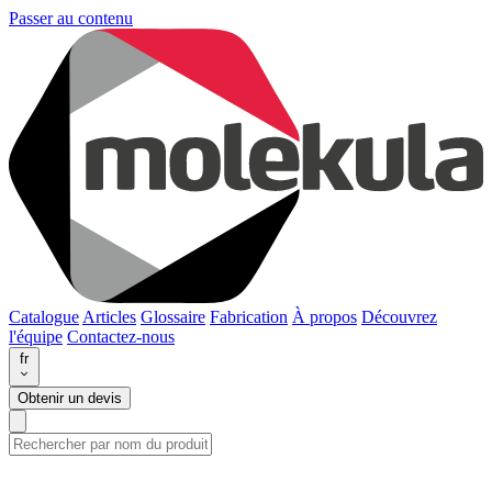
Passer au contenu
Catalogue
Articles
Glossaire
Fabrication
À propos
Découvrez
l'équipe
Contactez-nous
fr
Obtenir un devis