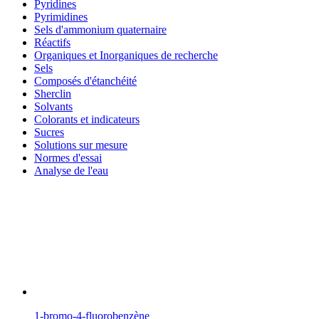
Pyridines
Pyrimidines
Sels d'ammonium quaternaire
Réactifs
Organiques et Inorganiques de recherche
Sels
Composés d'étanchéité
Sherclin
Solvants
Colorants et indicateurs
Sucres
Solutions sur mesure
Normes d'essai
Analyse de l'eau
1-bromo-4-fluorobenzène