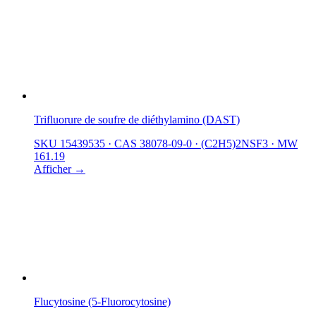
Trifluorure de soufre de diéthylamino (DAST)
SKU 15439535
·
CAS 38078-09-0
·
(C2H5)2NSF3
·
MW
161.19
Afficher →
Flucytosine (5-Fluorocytosine)