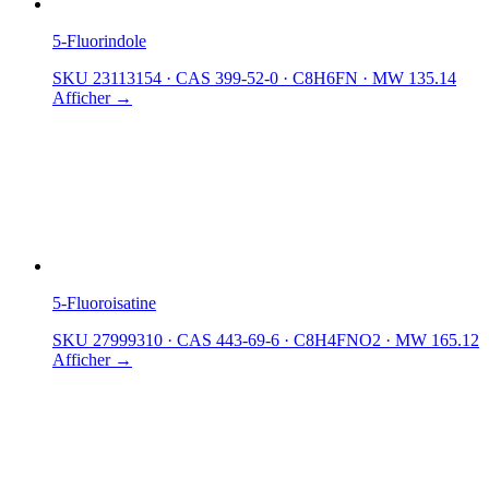
5-Fluorindole
SKU 23113154
·
CAS 399-52-0
·
C8H6FN
·
MW 135.14
Afficher →
5-Fluoroisatine
SKU 27999310
·
CAS 443-69-6
·
C8H4FNO2
·
MW 165.12
Afficher →