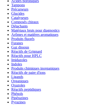
Acides boroniques
Tampons
Précurseurs
Glucides
Catalyseurs
Composés chiraux
Détachants
Matériaux bruts pour diagnostics
Arômes et matières aromatiques
Produits fluorés
Furanes
Gaz dissous
Réactifs de Grignard
Réactifs pour HPLC
Imidazoles
Indoles
Produits chimiques inorganiques
Réactifs de paire d'ions
Ligands
Organiques
Oxazoles
Réactifs peptidiques
Phénols
Pipérazines
Pyrazines