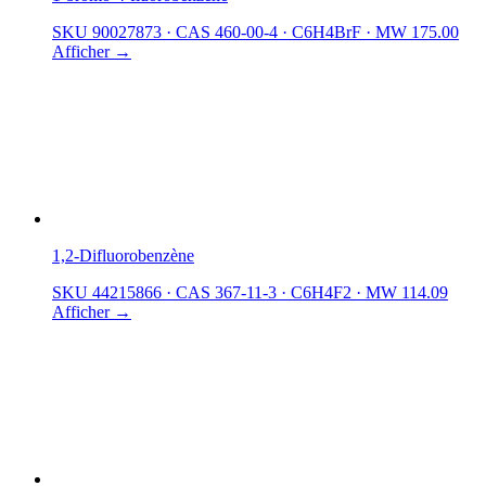
SKU 90027873
·
CAS 460-00-4
·
C6H4BrF
·
MW 175.00
Afficher →
1,2-Difluorobenzène
SKU 44215866
·
CAS 367-11-3
·
C6H4F2
·
MW 114.09
Afficher →