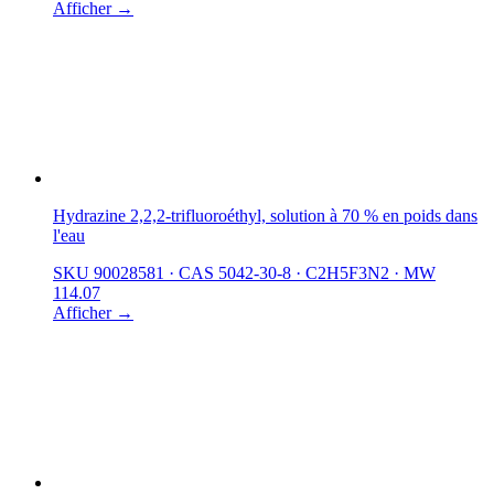
Afficher →
Hydrazine 2,2,2-trifluoroéthyl, solution à 70 % en poids dans
l'eau
SKU 90028581
·
CAS 5042-30-8
·
C2H5F3N2
·
MW
114.07
Afficher →