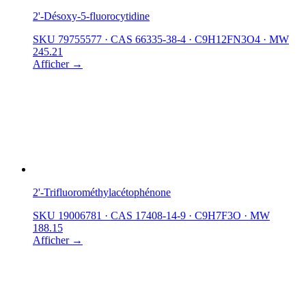
2'-Désoxy-5-fluorocytidine
SKU 79755577
·
CAS 66335-38-4
·
C9H12FN3O4
·
MW
245.21
Afficher →
2'-Trifluorométhylacétophénone
SKU 19006781
·
CAS 17408-14-9
·
C9H7F3O
·
MW
188.15
Afficher →