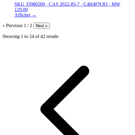
SKU 33980289
·
CAS 2022-85-7
·
C4H4FN3O
·
MW
129.09
Afficher →
« Previous
1 / 2
Next »
Showing
1
to
24
of
42
results