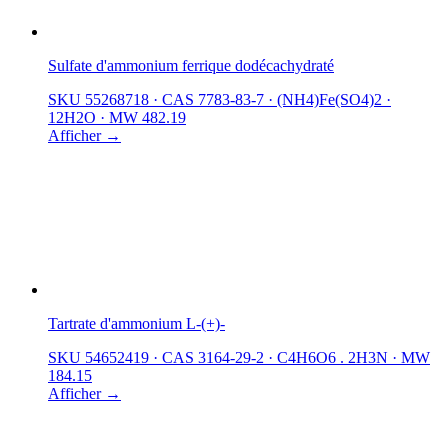
Sulfate d'ammonium ferrique dodécachydraté
SKU 55268718
·
CAS 7783-83-7
·
(NH4)Fe(SO4)2 ·
12H2O
·
MW 482.19
Afficher →
Tartrate d'ammonium L-(+)-
SKU 54652419
·
CAS 3164-29-2
·
C4H6O6 . 2H3N
·
MW
184.15
Afficher →