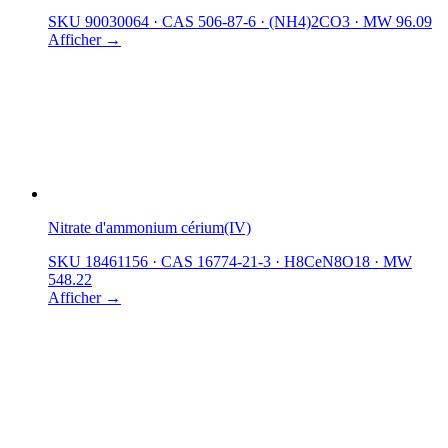
SKU 90030064
·
CAS 506-87-6
·
(NH4)2CO3
·
MW 96.09
Afficher →
Nitrate d'ammonium cérium(IV)
SKU 18461156
·
CAS 16774-21-3
·
H8CeN8O18
·
MW
548.22
Afficher →