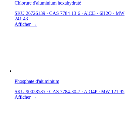
Chlorure d'aluminium hexahydraté
SKU 26726139
·
CAS 7784-13-6
·
AlCl3 · 6H2O
·
MW
241.43
Afficher →
Phosphate d'aluminium
SKU 90028585
·
CAS 7784-30-7
·
AlO4P
·
MW 121.95
Afficher →