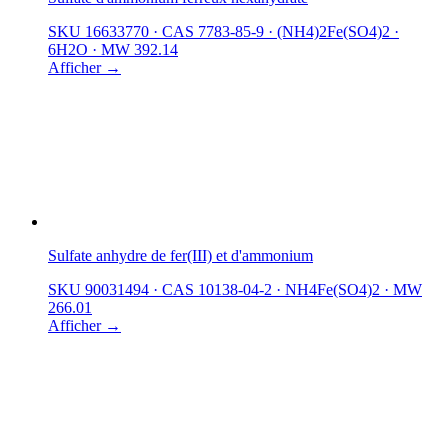
SKU 16633770
·
CAS 7783-85-9
·
(NH4)2Fe(SO4)2 ·
6H2O
·
MW 392.14
Afficher →
Sulfate anhydre de fer(III) et d'ammonium
SKU 90031494
·
CAS 10138-04-2
·
NH4Fe(SO4)2
·
MW
266.01
Afficher →