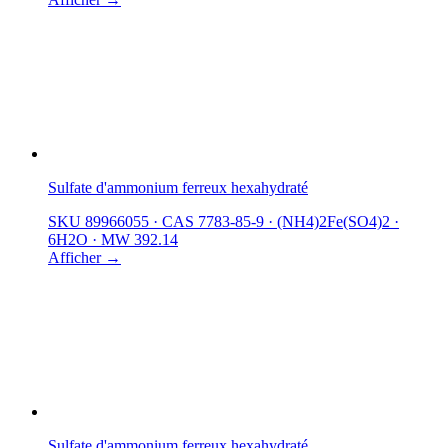
Sulfate d'ammonium ferreux hexahydraté
SKU 89966055
·
CAS 7783-85-9
·
(NH4)2Fe(SO4)2 ·
6H2O
·
MW 392.14
Afficher →
Sulfate d'ammonium ferreux hexahydraté