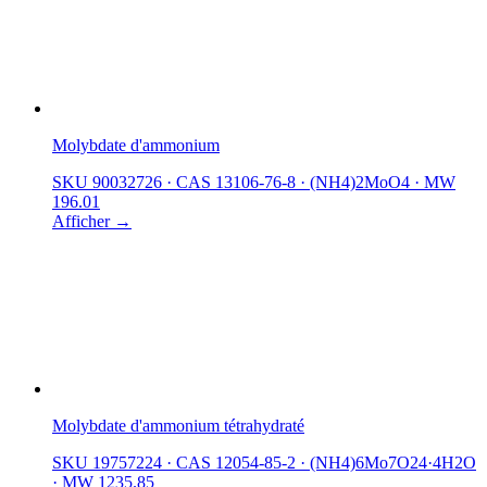
Molybdate d'ammonium
SKU 90032726
·
CAS 13106-76-8
·
(NH4)2MoO4
·
MW
196.01
Afficher →
Molybdate d'ammonium tétrahydraté
SKU 19757224
·
CAS 12054-85-2
·
(NH4)6Mo7O24·4H2O
·
MW 1235.85