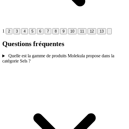
1
2
3
4
5
6
7
8
9
10
11
12
13
Questions fréquentes
Quelle est la gamme de produits Molekula propose dans la
catégorie Sels ?