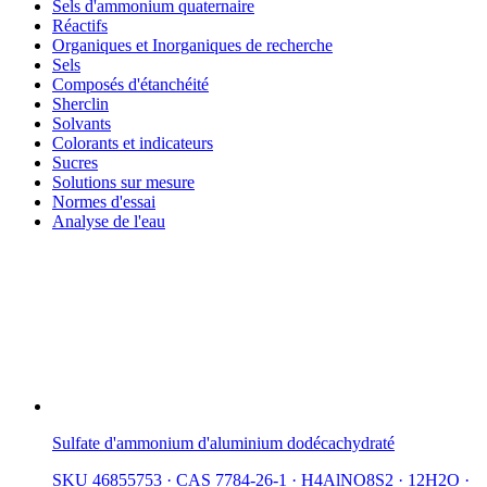
Sels d'ammonium quaternaire
Réactifs
Organiques et Inorganiques de recherche
Sels
Composés d'étanchéité
Sherclin
Solvants
Colorants et indicateurs
Sucres
Solutions sur mesure
Normes d'essai
Analyse de l'eau
Sulfate d'ammonium d'aluminium dodécachydraté
SKU 46855753
·
CAS 7784-26-1
·
H4AlNO8S2 · 12H2O
·