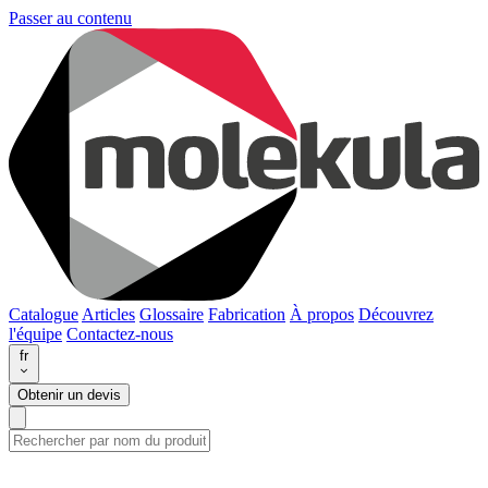
Passer au contenu
Catalogue
Articles
Glossaire
Fabrication
À propos
Découvrez
l'équipe
Contactez-nous
fr
Obtenir un devis