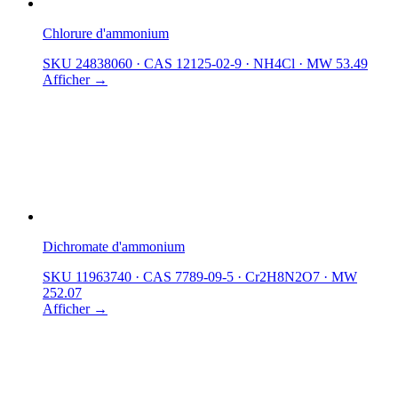
Chlorure d'ammonium
SKU 24838060
·
CAS 12125-02-9
·
NH4Cl
·
MW 53.49
Afficher →
Dichromate d'ammonium
SKU 11963740
·
CAS 7789-09-5
·
Cr2H8N2O7
·
MW
252.07
Afficher →