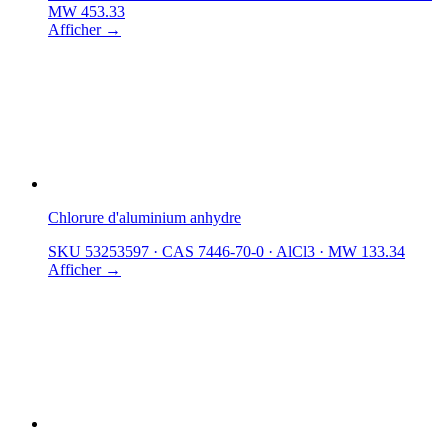
MW 453.33
Afficher →
Chlorure d'aluminium anhydre
SKU 53253597
·
CAS 7446-70-0
·
AlCl3
·
MW 133.34
Afficher →