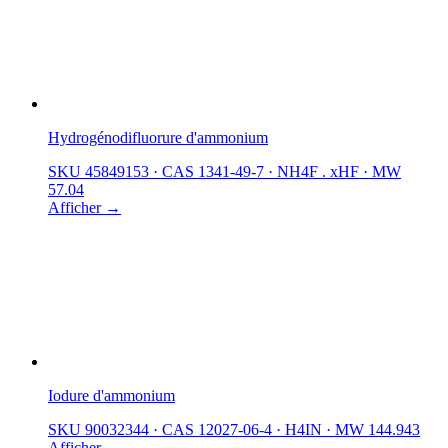
Hydrogénodifluorure d'ammonium
SKU 45849153
·
CAS 1341-49-7
·
NH4F . xHF
·
MW
57.04
Afficher →
Iodure d'ammonium
SKU 90032344
·
CAS 12027-06-4
·
H4IN
·
MW 144.943
Afficher →