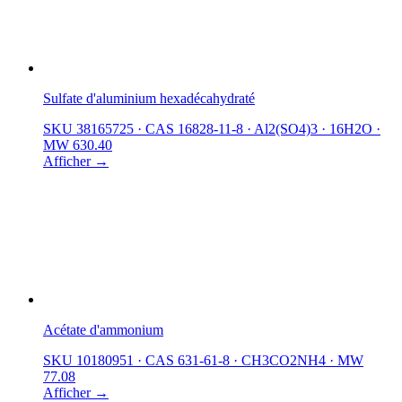
Sulfate d'aluminium hexadécahydraté
SKU 38165725
·
CAS 16828-11-8
·
Al2(SO4)3 · 16H2O
·
MW 630.40
Afficher →
Acétate d'ammonium
SKU 10180951
·
CAS 631-61-8
·
CH3CO2NH4
·
MW
77.08
Afficher →