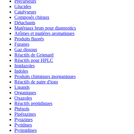
Précurseurs
Glucides
Catalyseurs
Composés chiraux
Détachants
Matériaux bruts pour diagnostics
Arômes et matières aromatiques
Produits fluorés
Furanes
Gaz dissous
Réactifs de Grignard
Réactifs pour HPLC
Imidazoles
Indoles
Produits chimiques inorganiques
Réactifs de paire d'ions
Ligands
Organiques
Oxazoles
Réactifs peptidiques
Phénols
Pipérazines
Pyrazines
Pyridines
Pyrimidines