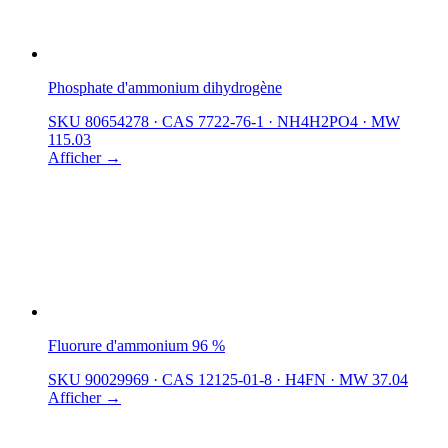
Phosphate d'ammonium dihydrogène
SKU 80654278
·
CAS 7722-76-1
·
NH4H2PO4
·
MW
115.03
Afficher →
Fluorure d'ammonium 96 %
SKU 90029969
·
CAS 12125-01-8
·
H4FN
·
MW 37.04
Afficher →