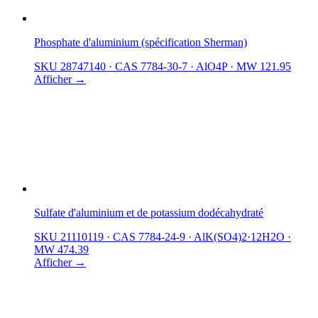
Phosphate d'aluminium (spécification Sherman)
SKU 28747140
·
CAS 7784-30-7
·
AlO4P
·
MW 121.95
Afficher →
Sulfate d'aluminium et de potassium dodécahydraté
SKU 21110119
·
CAS 7784-24-9
·
AlK(SO4)2·12H2O
·
MW 474.39
Afficher →