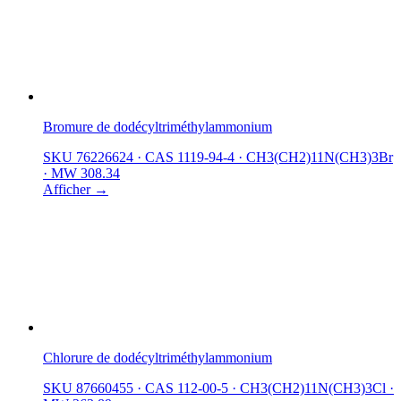
Bromure de dodécyltriméthylammonium
SKU 76226624
·
CAS 1119-94-4
·
CH3(CH2)11N(CH3)3Br
·
MW 308.34
Afficher →
Chlorure de dodécyltriméthylammonium
SKU 87660455
·
CAS 112-00-5
·
CH3(CH2)11N(CH3)3Cl
·