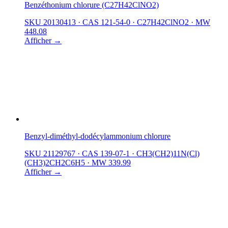
Benzéthonium chlorure (C27H42ClNO2)
SKU 20130413
·
CAS 121-54-0
·
C27H42ClNO2
·
MW
448.08
Afficher →
Benzyl-diméthyl-dodécylammonium chlorure
SKU 21129767
·
CAS 139-07-1
·
CH3(CH2)11N(Cl)
(CH3)2CH2C6H5
·
MW 339.99
Afficher →