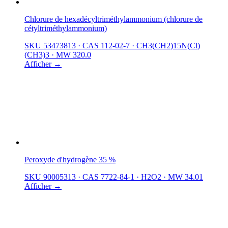
Chlorure de hexadécyltriméthylammonium (chlorure de
cétyltriméthylammonium)
SKU 53473813
·
CAS 112-02-7
·
CH3(CH2)15N(Cl)
(CH3)3
·
MW 320.0
Afficher →
Peroxyde d'hydrogène 35 %
SKU 90005313
·
CAS 7722-84-1
·
H2O2
·
MW 34.01
Afficher →