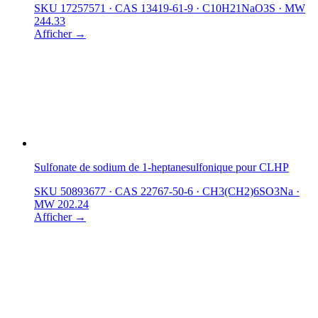
SKU 17257571
·
CAS 13419-61-9
·
C10H21NaO3S
·
MW
244.33
Afficher →
Sulfonate de sodium de 1-heptanesulfonique pour CLHP
SKU 50893677
·
CAS 22767-50-6
·
CH3(CH2)6SO3Na
·
MW 202.24
Afficher →