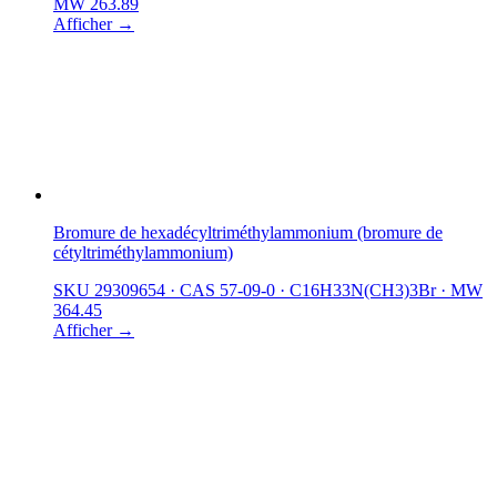
MW 263.89
Afficher →
Bromure de hexadécyltriméthylammonium (bromure de
cétyltriméthylammonium)
SKU 29309654
·
CAS 57-09-0
·
C16H33N(CH3)3Br
·
MW
364.45
Afficher →