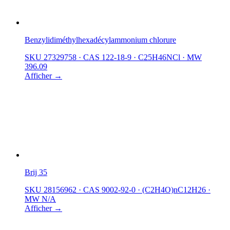
Benzylidiméthylhexadécylammonium chlorure
SKU 27329758
·
CAS 122-18-9
·
C25H46NCl
·
MW
396.09
Afficher →
Brij 35
SKU 28156962
·
CAS 9002-92-0
·
(C2H4O)nC12H26
·
MW N/A
Afficher →