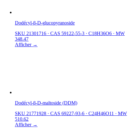
Dodécyl-β-D-glucopyranoside
SKU 21301716
·
CAS 59122-55-3
·
C18H36O6
·
MW
348.47
Afficher →
Dodécyl-β-D-maltoside (DDM)
SKU 21771928
·
CAS 69227-93-6
·
C24H46O11
·
MW
510.62
Afficher →