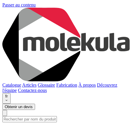
Passer au contenu
Catalogue
Articles
Glossaire
Fabrication
À propos
Découvrez
l'équipe
Contactez-nous
fr
Obtenir un devis