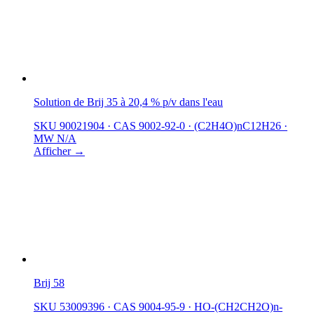
Solution de Brij 35 à 20,4 % p/v dans l'eau
SKU 90021904
·
CAS 9002-92-0
·
(C2H4O)nC12H26
·
MW N/A
Afficher →
Brij 58
SKU 53009396
·
CAS 9004-95-9
·
HO-(CH2CH2O)n-