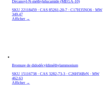
Décanoyl-N-méthylglucamide (MEGA-10)
SKU 22118459
·
CAS 85261-20-7
·
C17H35NO6
·
MW
349.47
Afficher →
Bromure de didodécyldiméthylammonium
SKU 15116738
·
CAS 3282-73-3
·
C26H56BrN
·
MW
462.63
Afficher →