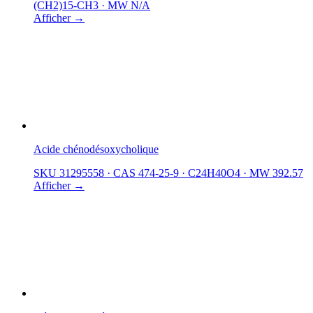
(CH2)15-CH3
·
MW N/A
Afficher →
Acide chénodésoxycholique
SKU 31295558
·
CAS 474-25-9
·
C24H40O4
·
MW 392.57
Afficher →