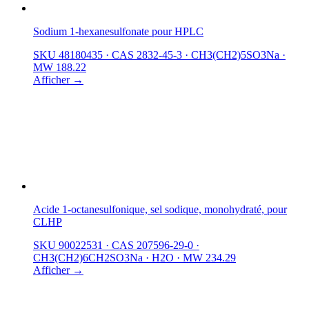
Sodium 1-hexanesulfonate pour HPLC
SKU 48180435
·
CAS 2832-45-3
·
CH3(CH2)5SO3Na
·
MW 188.22
Afficher →
Acide 1-octanesulfonique, sel sodique, monohydraté, pour
CLHP
SKU 90022531
·
CAS 207596-29-0
·
CH3(CH2)6CH2SO3Na · H2O
·
MW 234.29
Afficher →