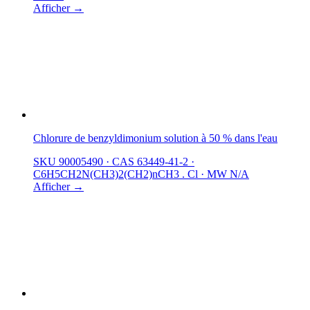
Afficher →
Chlorure de benzyldimonium solution à 50 % dans l'eau
SKU 90005490
·
CAS 63449-41-2
·
C6H5CH2N(CH3)2(CH2)nCH3 . Cl
·
MW N/A
Afficher →