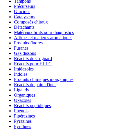
Tampons
Précurseurs
Glucides
Catalyseurs
Composés chiraux
Détachants
Matériaux bruts pour diagnostics
Arômes et matières aromatiques
Produits fluorés
Furanes
Gaz dissous
Réactifs de Grignard
Réactifs pour HPLC
Imidazoles
Indoles
Produits chimiques inorganiques
Réactifs de paire d'ions
Ligands
Organiques
Oxazoles
Réactifs peptidiques
Phénols
Pipérazines
Pyrazines
Pyridines