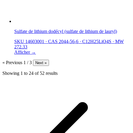
Sulfate de lithium dodécyl (sulfate de lithium de lauryl)
SKU 14603001
·
CAS 2044-56-6
·
C12H25LiO4S
·
MW
272.33
Afficher →
« Previous
1 / 3
Next »
Showing
1
to
24
of
52
results