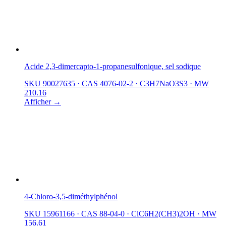
Acide 2,3-dimercapto-1-propanesulfonique, sel sodique
SKU 90027635
·
CAS 4076-02-2
·
C3H7NaO3S3
·
MW
210.16
Afficher →
4-Chloro-3,5-diméthylphénol
SKU 15961166
·
CAS 88-04-0
·
ClC6H2(CH3)2OH
·
MW
156.61