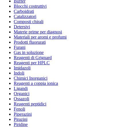
Buffer
Blocchi costruttivi
Carboidrati
Catalizzatori
Composti chirali
Detersivi
Materie prime per diagnosi
Materiali per aromi e profumi
Prodotti fluorurati
Furani
Gas in soluzione
Reagenti di Grignard
Reagenti per HPLC
Imidazoli
Indoli
Chimici Inorganici
Reagenti a coppia ionica
Ligandi
Organici
Ossazoli
Reagenti peptidici
Fenoli
Piperazini
Pirazini
Piridine