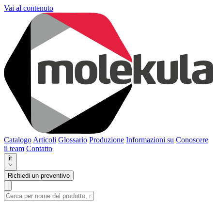
Vai al contenuto
Catalogo
Articoli
Glossario
Produzione
Informazioni su
Conoscere
il team
Contatto
it
Richiedi un preventivo