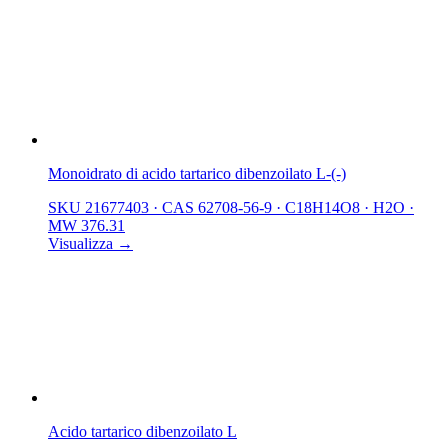
Monoidrato di acido tartarico dibenzoilato L-(-)
SKU 21677403
·
CAS 62708-56-9
·
C18H14O8 · H2O
·
MW 376.31
Visualizza →
Acido tartarico dibenzoilato L