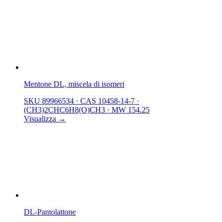
Mentone DL, miscela di isomeri
SKU 89966534
·
CAS 10458-14-7
·
(CH3)2CHC6H8(O)CH3
·
MW 154.25
Visualizza →
DL-Pantolattone