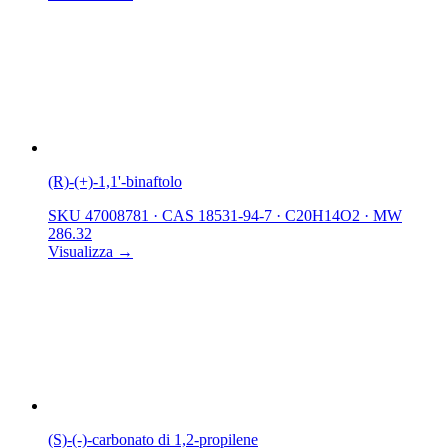
(R)-(+)-1,1'-binaftolo
SKU 47008781
·
CAS 18531-94-7
·
C20H14O2
·
MW
286.32
Visualizza →
(S)-(-)-carbonato di 1,2-propilene