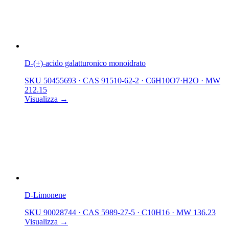
D-(+)-acido galatturonico monoidrato
SKU 50455693
·
CAS 91510-62-2
·
C6H10O7·H2O
·
MW
212.15
Visualizza →
D-Limonene
SKU 90028744
·
CAS 5989-27-5
·
C10H16
·
MW 136.23
Visualizza →