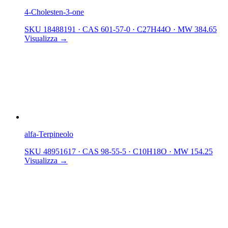
4-Cholesten-3-one
SKU 18488191
·
CAS 601-57-0
·
C27H44O
·
MW 384.65
Visualizza →
alfa-Terpineolo
SKU 48951617
·
CAS 98-55-5
·
C10H18O
·
MW 154.25
Visualizza →