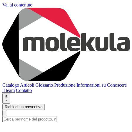
Vai al contenuto
Catalogo
Articoli
Glossario
Produzione
Informazioni su
Conoscere
il team
Contatto
it
Richiedi un preventivo