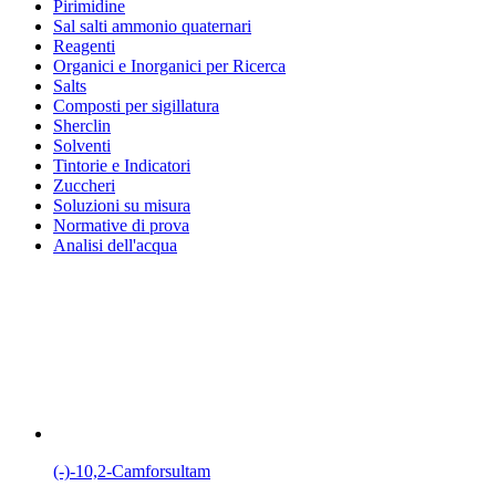
Pirimidine
Sal salti ammonio quaternari
Reagenti
Organici e Inorganici per Ricerca
Salts
Composti per sigillatura
Sherclin
Solventi
Tintorie e Indicatori
Zuccheri
Soluzioni su misura
Normative di prova
Analisi dell'acqua
(-)-10,2-Camforsultam