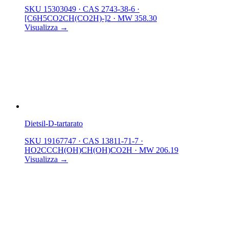
SKU 15303049
·
CAS 2743-38-6
·
[C6H5CO2CH(CO2H)-]2
·
MW 358.30
Visualizza →
Dietsil-D-tartarato
SKU 19167747
·
CAS 13811-71-7
·
HO2CCCH(OH)CH(OH)CO2H
·
MW 206.19
Visualizza →