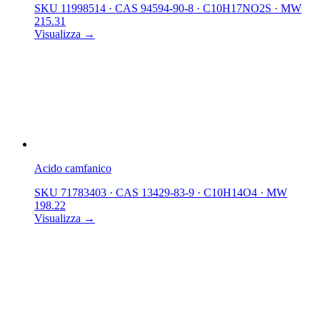
SKU 11998514
·
CAS 94594-90-8
·
C10H17NO2S
·
MW
215.31
Visualizza →
Acido camfanico
SKU 71783403
·
CAS 13429-83-9
·
C10H14O4
·
MW
198.22
Visualizza →