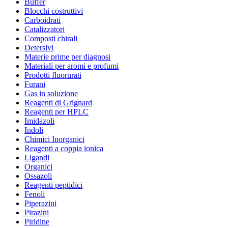
Buffer
Blocchi costruttivi
Carboidrati
Catalizzatori
Composti chirali
Detersivi
Materie prime per diagnosi
Materiali per aromi e profumi
Prodotti fluorurati
Furani
Gas in soluzione
Reagenti di Grignard
Reagenti per HPLC
Imidazoli
Indoli
Chimici Inorganici
Reagenti a coppia ionica
Ligandi
Organici
Ossazoli
Reagenti peptidici
Fenoli
Piperazini
Pirazini
Piridine