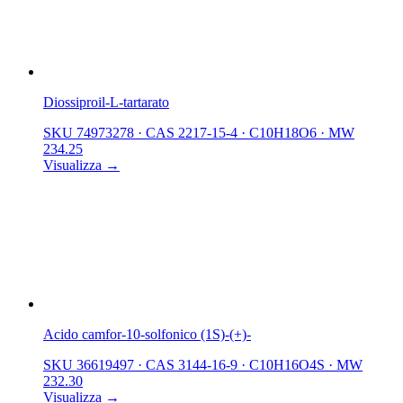
Diossiproil-L-tartarato
SKU 74973278
·
CAS 2217-15-4
·
C10H18O6
·
MW
234.25
Visualizza →
Acido camfor-10-solfonico (1S)-(+)-
SKU 36619497
·
CAS 3144-16-9
·
C10H16O4S
·
MW
232.30
Visualizza →