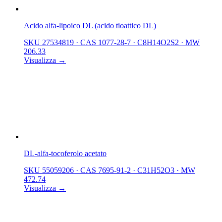
Acido alfa-lipoico DL (acido tioattico DL)
SKU 27534819
·
CAS 1077-28-7
·
C8H14O2S2
·
MW
206.33
Visualizza →
DL-alfa-tocoferolo acetato
SKU 55059206
·
CAS 7695-91-2
·
C31H52O3
·
MW
472.74
Visualizza →