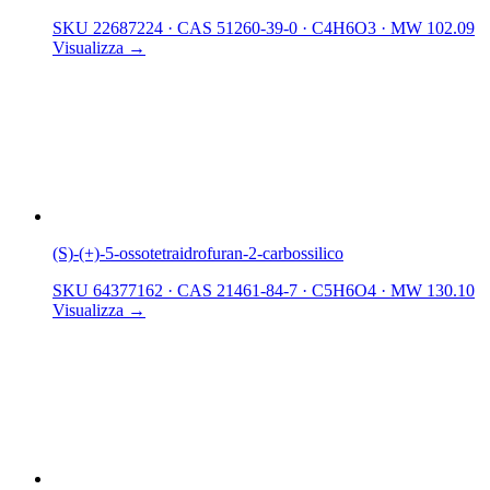
SKU 22687224
·
CAS 51260-39-0
·
C4H6O3
·
MW 102.09
Visualizza →
(S)-(+)-5-ossotetraidrofuran-2-carbossilico
SKU 64377162
·
CAS 21461-84-7
·
C5H6O4
·
MW 130.10
Visualizza →