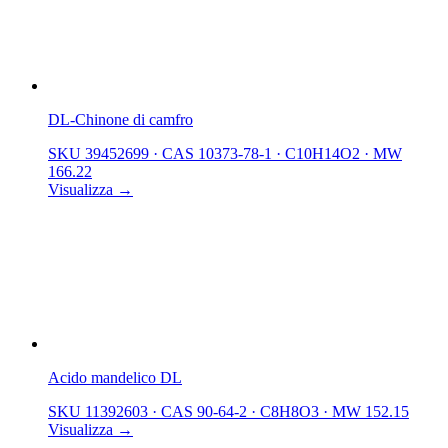
DL-Chinone di camfro
SKU 39452699
·
CAS 10373-78-1
·
C10H14O2
·
MW
166.22
Visualizza →
Acido mandelico DL
SKU 11392603
·
CAS 90-64-2
·
C8H8O3
·
MW 152.15
Visualizza →