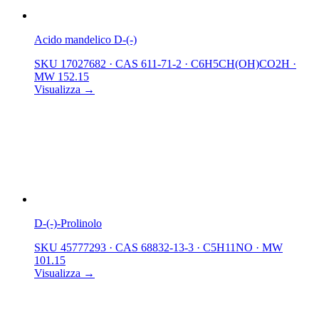
Acido mandelico D-(-)
SKU 17027682
·
CAS 611-71-2
·
C6H5CH(OH)CO2H
·
MW 152.15
Visualizza →
D-(-)-Prolinolo
SKU 45777293
·
CAS 68832-13-3
·
C5H11NO
·
MW
101.15
Visualizza →