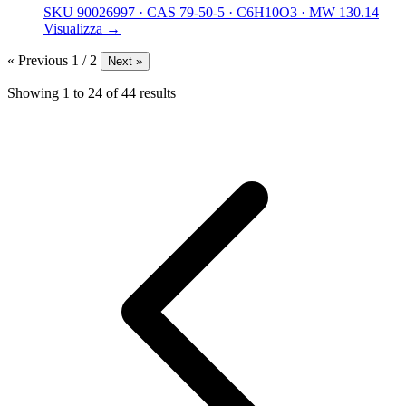
SKU 90026997
·
CAS 79-50-5
·
C6H10O3
·
MW 130.14
Visualizza →
« Previous
1 / 2
Next »
Showing
1
to
24
of
44
results