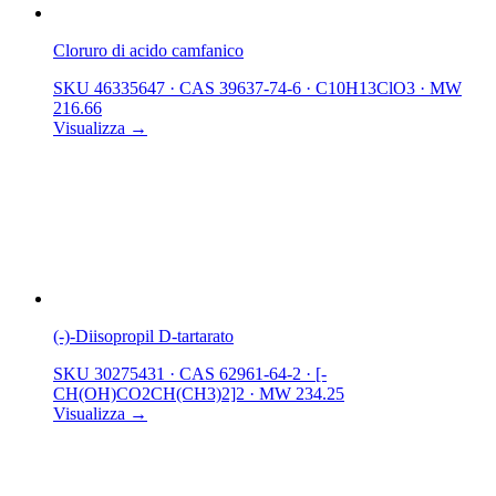
Cloruro di acido camfanico
SKU 46335647
·
CAS 39637-74-6
·
C10H13ClO3
·
MW
216.66
Visualizza →
(-)-Diisopropil D-tartarato
SKU 30275431
·
CAS 62961-64-2
·
[-
CH(OH)CO2CH(CH3)2]2
·
MW 234.25
Visualizza →