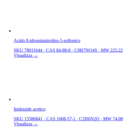
Acido 8-idrossiquinolino-5-solfonico
SKU 78011644
·
CAS 84-88-8
·
C9H7NO4S
·
MW 225.22
Visualizza →
Ipidrazide acetico
SKU 15586841
·
CAS 1068-57-1
·
C2H6N2O
·
MW 74.08
Visualizza →