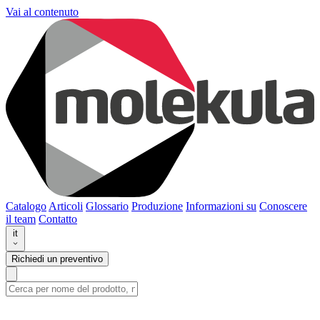
Vai al contenuto
Catalogo
Articoli
Glossario
Produzione
Informazioni su
Conoscere
il team
Contatto
it
Richiedi un preventivo