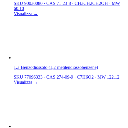
SKU 90030080
·
CAS 71-23-8
·
CH3CH2CH2OH
·
MW
60.10
Visualizza →
1,3-Benzodiossolo (1,2-metilendiossobenzene)
SKU 77096333
·
CAS 274-09-9
·
C7H6O2
·
MW 122.12
Visualizza →