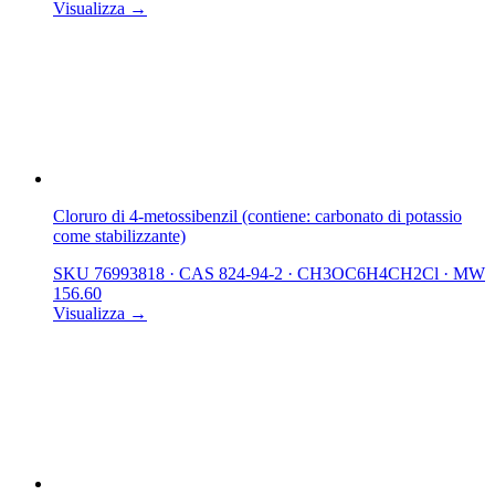
Visualizza →
Cloruro di 4-metossibenzil (contiene: carbonato di potassio
come stabilizzante)
SKU 76993818
·
CAS 824-94-2
·
CH3OC6H4CH2Cl
·
MW
156.60
Visualizza →