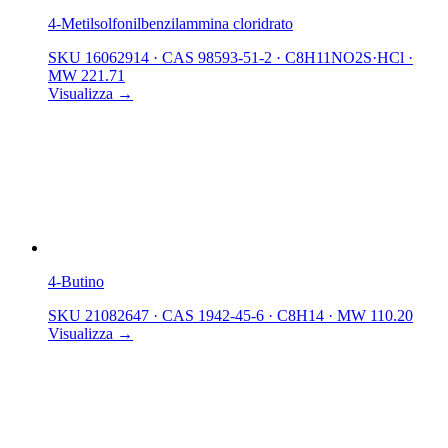
4-Metilsolfonilbenzilammina cloridrato
SKU 16062914
·
CAS 98593-51-2
·
C8H11NO2S·HCl
·
MW 221.71
Visualizza →
4-Butino
SKU 21082647
·
CAS 1942-45-6
·
C8H14
·
MW 110.20
Visualizza →