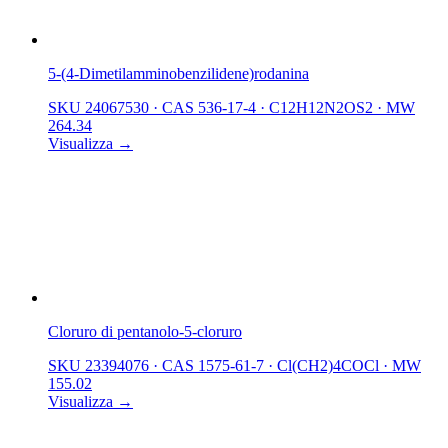
5-(4-Dimetilamminobenzilidene)rodanina
SKU 24067530
·
CAS 536-17-4
·
C12H12N2OS2
·
MW
264.34
Visualizza →
Cloruro di pentanolo-5-cloruro
SKU 23394076
·
CAS 1575-61-7
·
Cl(CH2)4COCl
·
MW
155.02
Visualizza →