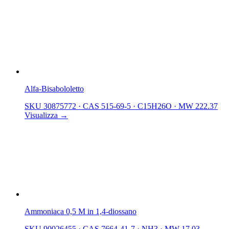
Alfa-Bisabololetto
SKU 30875772
·
CAS 515-69-5
·
C15H26O
·
MW 222.37
Visualizza →
Ammoniaca 0,5 M in 1,4-diossano
SKU 90026455
·
CAS 7664-41-7
·
NH3
·
MW 17.03