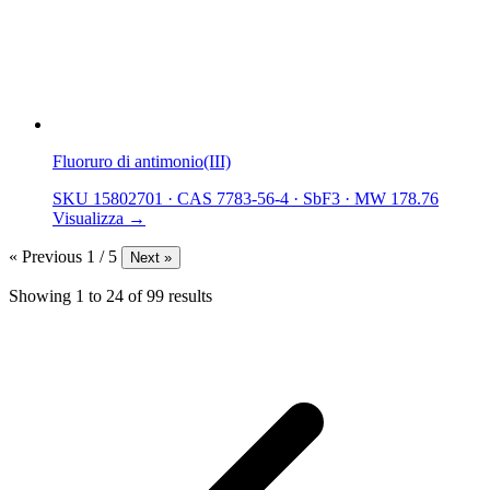
Fluoruro di antimonio(III)
SKU 15802701
·
CAS 7783-56-4
·
SbF3
·
MW 178.76
Visualizza →
« Previous
1 / 5
Next »
Showing
1
to
24
of
99
results