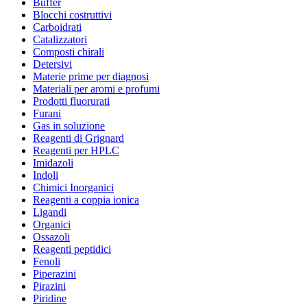
Buffer
Blocchi costruttivi
Carboidrati
Catalizzatori
Composti chirali
Detersivi
Materie prime per diagnosi
Materiali per aromi e profumi
Prodotti fluorurati
Furani
Gas in soluzione
Reagenti di Grignard
Reagenti per HPLC
Imidazoli
Indoli
Chimici Inorganici
Reagenti a coppia ionica
Ligandi
Organici
Ossazoli
Reagenti peptidici
Fenoli
Piperazini
Pirazini
Piridine