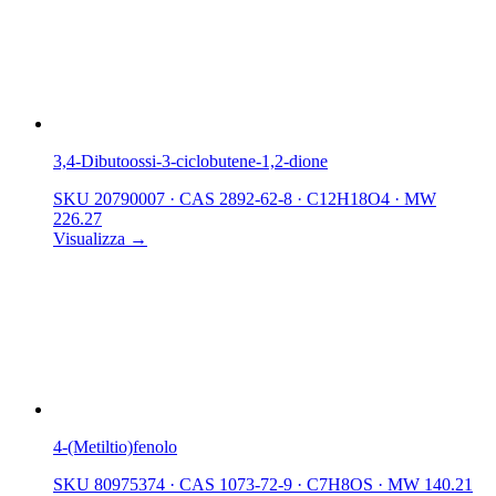
3,4-Dibutoossi-3-ciclobutene-1,2-dione
SKU 20790007
·
CAS 2892-62-8
·
C12H18O4
·
MW
226.27
Visualizza →
4-(Metiltio)fenolo
SKU 80975374
·
CAS 1073-72-9
·
C7H8OS
·
MW 140.21