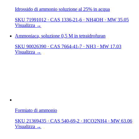
Idrossido di ammonio soluzione al 25% in acqua
SKU 71991012
·
CAS 1336-21-6
·
NH4OH
·
MW 35.05
Visualizza →
Ammoniaca, soluzione 0,5 M in tetraidrofuran
SKU 90026390
·
CAS 7664-41-7
·
NH3
·
MW 17.03
Visualizza →
Formiato di ammonio
SKU 21369435
·
CAS 540-69-2
·
HCO2NH4
·
MW 63.06
Visualizza →