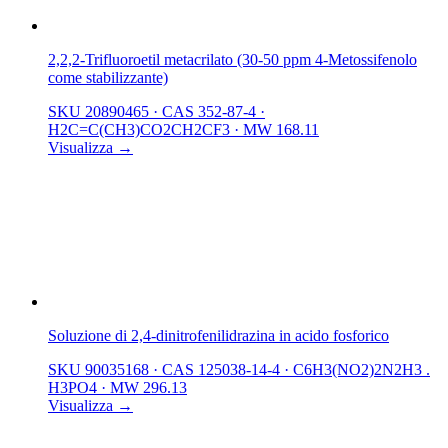
2,2,2-Trifluoroetil metacrilato (30-50 ppm 4-Metossifenolo
come stabilizzante)
SKU 20890465
·
CAS 352-87-4
·
H2C=C(CH3)CO2CH2CF3
·
MW 168.11
Visualizza →
Soluzione di 2,4-dinitrofenilidrazina in acido fosforico
SKU 90035168
·
CAS 125038-14-4
·
C6H3(NO2)2N2H3 .
H3PO4
·
MW 296.13
Visualizza →