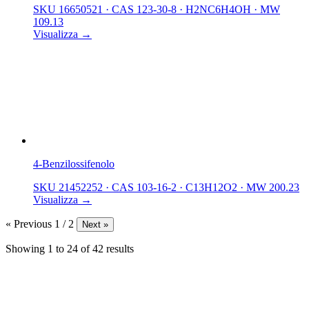
SKU 16650521
·
CAS 123-30-8
·
H2NC6H4OH
·
MW
109.13
Visualizza →
4-Benzilossifenolo
SKU 21452252
·
CAS 103-16-2
·
C13H12O2
·
MW 200.23
Visualizza →
« Previous
1 / 2
Next »
Showing
1
to
24
of
42
results