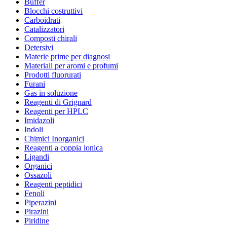
Buffer
Blocchi costruttivi
Carboidrati
Catalizzatori
Composti chirali
Detersivi
Materie prime per diagnosi
Materiali per aromi e profumi
Prodotti fluorurati
Furani
Gas in soluzione
Reagenti di Grignard
Reagenti per HPLC
Imidazoli
Indoli
Chimici Inorganici
Reagenti a coppia ionica
Ligandi
Organici
Ossazoli
Reagenti peptidici
Fenoli
Piperazini
Pirazini
Piridine