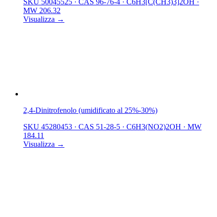
SKU 50045525
·
CAS 96-76-4
·
C6H3[C(CH3)3]2OH
·
MW 206.32
Visualizza →
2,4-Dinitrofenolo (umidificato al 25%-30%)
SKU 45280453
·
CAS 51-28-5
·
C6H3(NO2)2OH
·
MW
184.11
Visualizza →