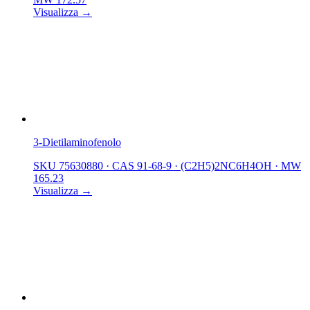
Visualizza →
3-Dietilaminofenolo
SKU 75630880
·
CAS 91-68-9
·
(C2H5)2NC6H4OH
·
MW
165.23
Visualizza →