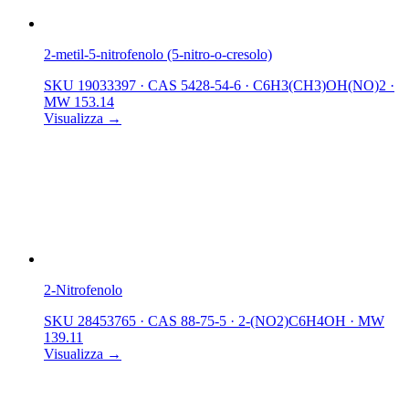
2-metil-5-nitrofenolo (5-nitro-o-cresolo)
SKU 19033397
·
CAS 5428-54-6
·
C6H3(CH3)OH(NO)2
·
MW 153.14
Visualizza →
2-Nitrofenolo
SKU 28453765
·
CAS 88-75-5
·
2-(NO2)C6H4OH
·
MW
139.11
Visualizza →