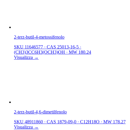
2-terz-butil-4-metossifenolo
SKU 11646577
·
CAS 25013-16-5
·
(CH3)3CC6H3(OCH3)OH
·
MW 180.24
Visualizza →
2-terz-butil-4,6-dimetilfenolo
SKU 48911860
·
CAS 1879-09-0
·
C12H18O
·
MW 178.27
Visualizza →