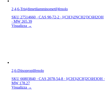
2,4,6-Tris(dimetilamminometil)fenolo
SKU 27514660
·
CAS 90-72-2
·
[(CH3)2NCH2]3C6H2OH
·
MW 265.39
Visualizza →
2,6-Diisopropilfenolo
SKU 66803840
·
CAS 2078-54-8
·
[(CH3)2CH]2C6H3OH
·
MW 178.27
Visualizza →