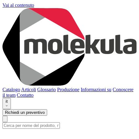
Vai al contenuto
Catalogo
Articoli
Glossario
Produzione
Informazioni su
Conoscere
il team
Contatto
it
Richiedi un preventivo