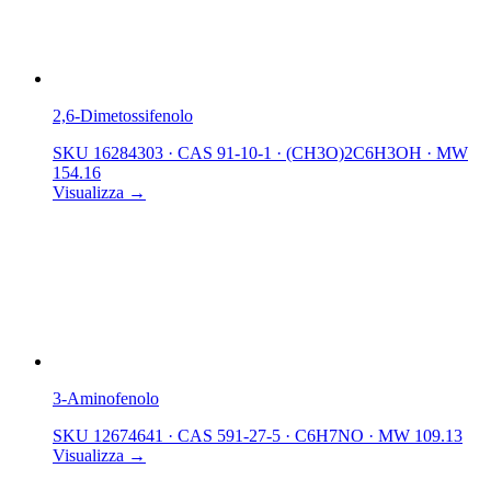
2,6-Dimetossifenolo
SKU 16284303
·
CAS 91-10-1
·
(CH3O)2C6H3OH
·
MW
154.16
Visualizza →
3-Aminofenolo
SKU 12674641
·
CAS 591-27-5
·
C6H7NO
·
MW 109.13
Visualizza →