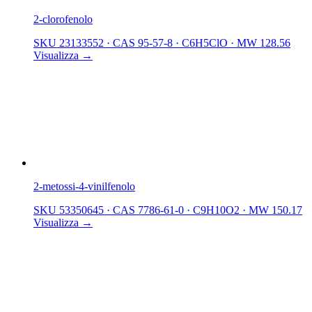
2-clorofenolo
SKU 23133552
·
CAS 95-57-8
·
C6H5ClO
·
MW 128.56
Visualizza →
2-metossi-4-vinilfenolo
SKU 53350645
·
CAS 7786-61-0
·
C9H10O2
·
MW 150.17
Visualizza →