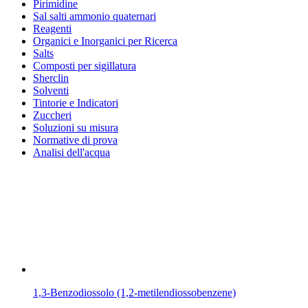
Pirimidine
Sal salti ammonio quaternari
Reagenti
Organici e Inorganici per Ricerca
Salts
Composti per sigillatura
Sherclin
Solventi
Tintorie e Indicatori
Zuccheri
Soluzioni su misura
Normative di prova
Analisi dell'acqua
1,3-Benzodiossolo (1,2-metilendiossobenzene)