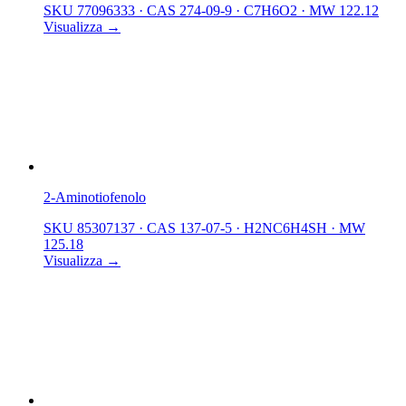
SKU 77096333
·
CAS 274-09-9
·
C7H6O2
·
MW 122.12
Visualizza →
2-Aminotiofenolo
SKU 85307137
·
CAS 137-07-5
·
H2NC6H4SH
·
MW
125.18
Visualizza →