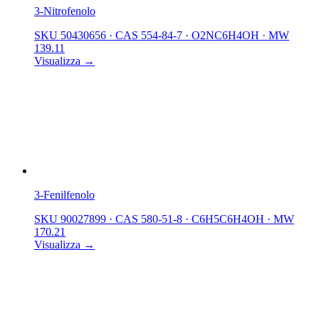
3-Nitrofenolo
SKU 50430656
·
CAS 554-84-7
·
O2NC6H4OH
·
MW
139.11
Visualizza →
3-Fenilfenolo
SKU 90027899
·
CAS 580-51-8
·
C6H5C6H4OH
·
MW
170.21
Visualizza →