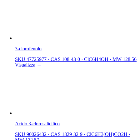
3-clorofenolo
SKU 47725977
·
CAS 108-43-0
·
ClC6H4OH
·
MW 128.56
Visualizza →
Acido 3-clorosalicilico
SKU 90026432
·
CAS 1829-32-9
·
ClC6H3(OH)CO2H
·
MW 172.57