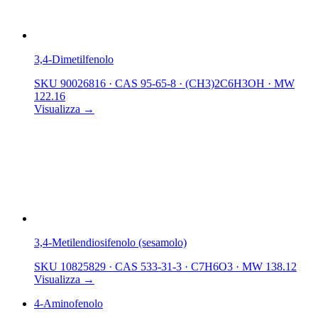
3,4-Dimetilfenolo
SKU 90026816
·
CAS 95-65-8
·
(CH3)2C6H3OH
·
MW
122.16
Visualizza →
3,4-Metilendiosifenolo (sesamolo)
SKU 10825829
·
CAS 533-31-3
·
C7H6O3
·
MW 138.12
Visualizza →
4-Aminofenolo