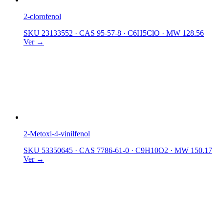
2-clorofenol
SKU 23133552
·
CAS 95-57-8
·
C6H5ClO
·
MW 128.56
Ver →
2-Metoxi-4-vinilfenol
SKU 53350645
·
CAS 7786-61-0
·
C9H10O2
·
MW 150.17
Ver →