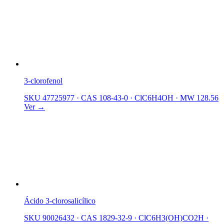
3-clorofenol
SKU 47725977
·
CAS 108-43-0
·
ClC6H4OH
·
MW 128.56
Ver →
Ácido 3-clorosalicílico
SKU 90026432
·
CAS 1829-32-9
·
ClC6H3(OH)CO2H
·