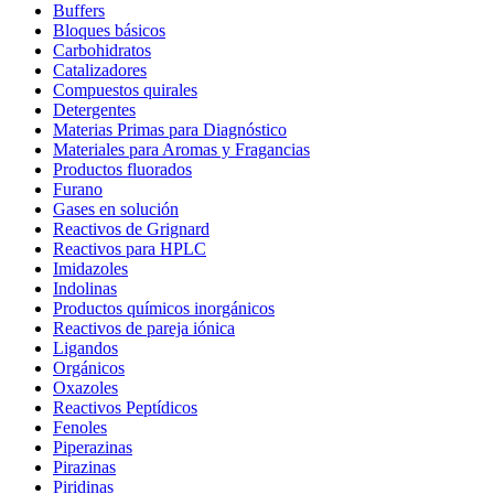
Buffers
Bloques básicos
Carbohidratos
Catalizadores
Compuestos quirales
Detergentes
Materias Primas para Diagnóstico
Materiales para Aromas y Fragancias
Productos fluorados
Furano
Gases en solución
Reactivos de Grignard
Reactivos para HPLC
Imidazoles
Indolinas
Productos químicos inorgánicos
Reactivos de pareja iónica
Ligandos
Orgánicos
Oxazoles
Reactivos Peptídicos
Fenoles
Piperazinas
Pirazinas
Piridinas