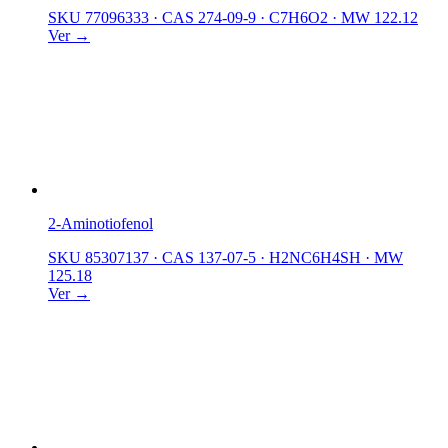
SKU 77096333
·
CAS 274-09-9
·
C7H6O2
·
MW 122.12
Ver →
2-Aminotiofenol
SKU 85307137
·
CAS 137-07-5
·
H2NC6H4SH
·
MW
125.18
Ver →