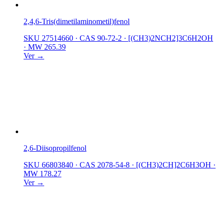
2,4,6-Tris(dimetilaminometil)fenol
SKU 27514660
·
CAS 90-72-2
·
[(CH3)2NCH2]3C6H2OH
·
MW 265.39
Ver →
2,6-Diisopropilfenol
SKU 66803840
·
CAS 2078-54-8
·
[(CH3)2CH]2C6H3OH
·
MW 178.27
Ver →