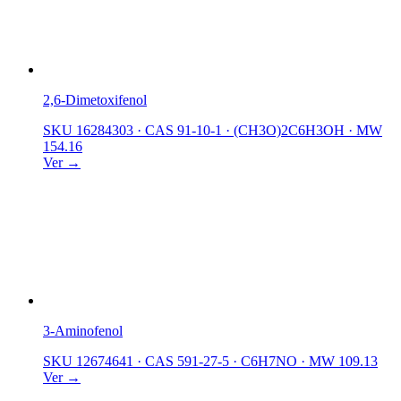
2,6-Dimetoxifenol
SKU 16284303
·
CAS 91-10-1
·
(CH3O)2C6H3OH
·
MW
154.16
Ver →
3-Aminofenol
SKU 12674641
·
CAS 591-27-5
·
C6H7NO
·
MW 109.13
Ver →