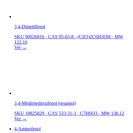
3,4-Dimetilfenol
SKU 90026816
·
CAS 95-65-8
·
(CH3)2C6H3OH
·
MW
122.16
Ver →
3,4-Metilenedioxifenol (sesamol)
SKU 10825829
·
CAS 533-31-3
·
C7H6O3
·
MW 138.12
Ver →
4-Aminofenol