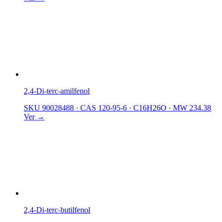
2,4-Di-terc-amilfenol
SKU 90028488
·
CAS 120-95-6
·
C16H26O
·
MW 234.38
Ver →
2,4-Di-terc-butilfenol