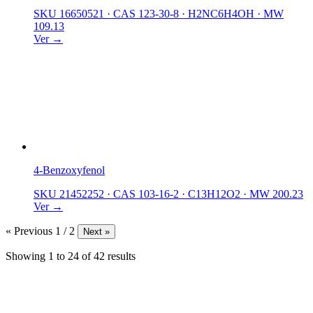
SKU 16650521
·
CAS 123-30-8
·
H2NC6H4OH
·
MW
109.13
Ver →
4-Benzoxyfenol
SKU 21452252
·
CAS 103-16-2
·
C13H12O2
·
MW 200.23
Ver →
« Previous
1 / 2
Next »
Showing
1
to
24
of
42
results