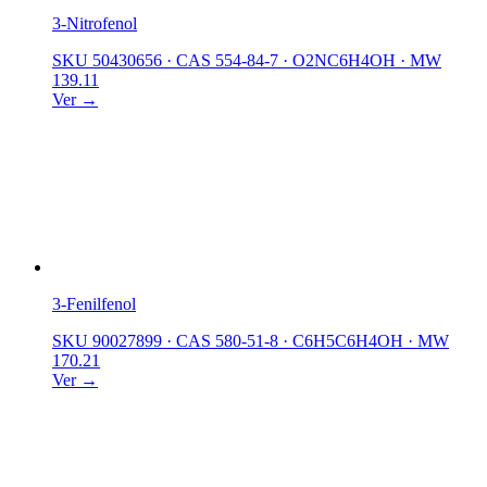
3-Nitrofenol
SKU 50430656
·
CAS 554-84-7
·
O2NC6H4OH
·
MW
139.11
Ver →
3-Fenilfenol
SKU 90027899
·
CAS 580-51-8
·
C6H5C6H4OH
·
MW
170.21
Ver →