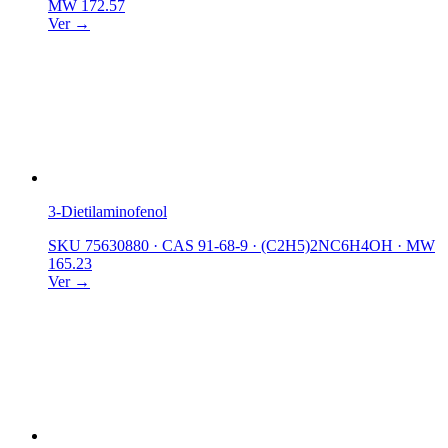
MW 172.57
Ver →
3-Dietilaminofenol
SKU 75630880
·
CAS 91-68-9
·
(C2H5)2NC6H4OH
·
MW
165.23
Ver →