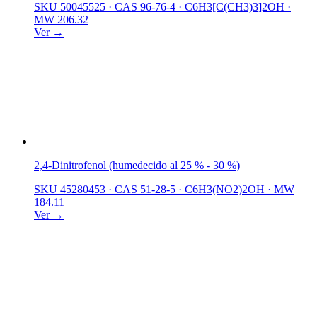
SKU 50045525
·
CAS 96-76-4
·
C6H3[C(CH3)3]2OH
·
MW 206.32
Ver →
2,4-Dinitrofenol (humedecido al 25 % - 30 %)
SKU 45280453
·
CAS 51-28-5
·
C6H3(NO2)2OH
·
MW
184.11
Ver →