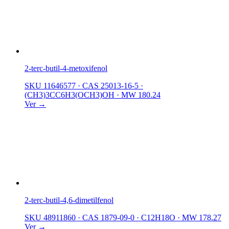
2-terc-butil-4-metoxifenol
SKU 11646577
·
CAS 25013-16-5
·
(CH3)3CC6H3(OCH3)OH
·
MW 180.24
Ver →
2-terc-butil-4,6-dimetilfenol
SKU 48911860
·
CAS 1879-09-0
·
C12H18O
·
MW 178.27
Ver →