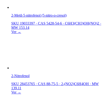
2-Metil-5-nitrofenol (5-nitro-o-cresol)
SKU 19033397
·
CAS 5428-54-6
·
C6H3(CH3)OH(NO)2
·
MW 153.14
Ver →
2-Nitrofenol
SKU 28453765
·
CAS 88-75-5
·
2-(NO2)C6H4OH
·
MW
139.11
Ver →