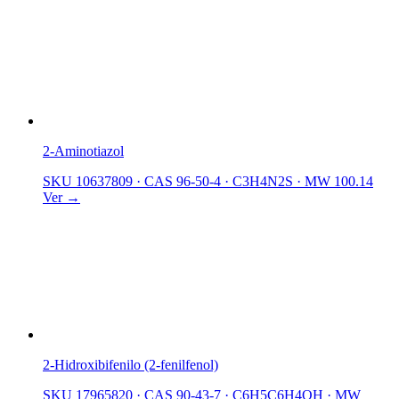
2-Aminotiazol
SKU 10637809
·
CAS 96-50-4
·
C3H4N2S
·
MW 100.14
Ver →
2-Hidroxibifenilo (2-fenilfenol)
SKU 17965820
·
CAS 90-43-7
·
C6H5C6H4OH
·
MW