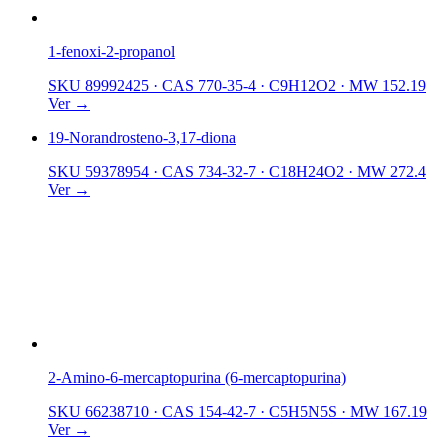
1-fenoxi-2-propanol
SKU 89992425
·
CAS 770-35-4
·
C9H12O2
·
MW 152.19
Ver →
19-Norandrosteno-3,17-diona
SKU 59378954
·
CAS 734-32-7
·
C18H24O2
·
MW 272.4
Ver →
2-Amino-6-mercaptopurina (6-mercaptopurina)
SKU 66238710
·
CAS 154-42-7
·
C5H5N5S
·
MW 167.19
Ver →