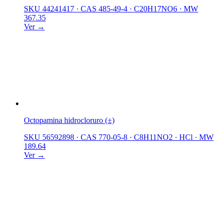
SKU 44241417
·
CAS 485-49-4
·
C20H17NO6
·
MW
367.35
Ver →
Octopamina hidrocloruro (±)
SKU 56592898
·
CAS 770-05-8
·
C8H11NO2 · HCl
·
MW
189.64
Ver →