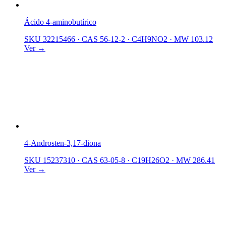
Ácido 4-aminobutírico
SKU 32215466
·
CAS 56-12-2
·
C4H9NO2
·
MW 103.12
Ver →
4-Androsten-3,17-diona
SKU 15237310
·
CAS 63-05-8
·
C19H26O2
·
MW 286.41
Ver →