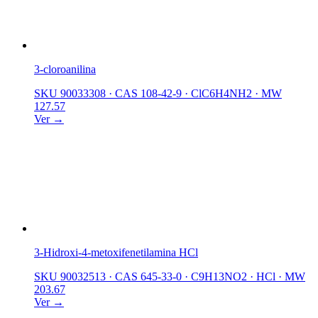
3-cloroanilina
SKU 90033308
·
CAS 108-42-9
·
ClC6H4NH2
·
MW
127.57
Ver →
3-Hidroxi-4-metoxifenetilamina HCl
SKU 90032513
·
CAS 645-33-0
·
C9H13NO2 · HCl
·
MW
203.67
Ver →