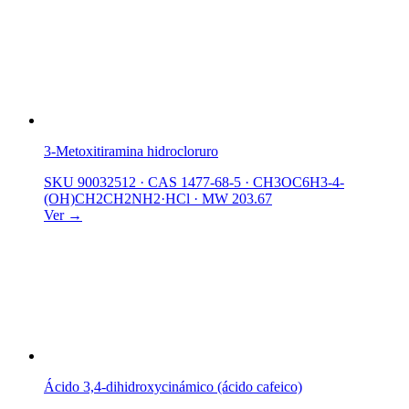
3-Metoxitiramina hidrocloruro
SKU 90032512
·
CAS 1477-68-5
·
CH3OC6H3-4-
(OH)CH2CH2NH2·HCl
·
MW 203.67
Ver →
Ácido 3,4-dihidroxycinámico (ácido cafeico)