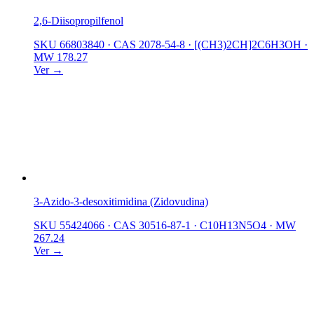
2,6-Diisopropilfenol
SKU 66803840
·
CAS 2078-54-8
·
[(CH3)2CH]2C6H3OH
·
MW 178.27
Ver →
3-Azido-3-desoxitimidina (Zidovudina)
SKU 55424066
·
CAS 30516-87-1
·
C10H13N5O4
·
MW
267.24
Ver →