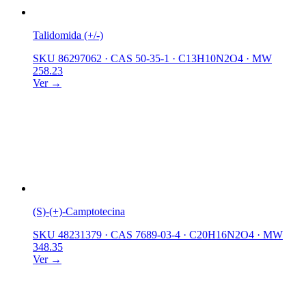
Talidomida (+/-)
SKU 86297062
·
CAS 50-35-1
·
C13H10N2O4
·
MW
258.23
Ver →
(S)-(+)-Camptotecina
SKU 48231379
·
CAS 7689-03-4
·
C20H16N2O4
·
MW
348.35
Ver →