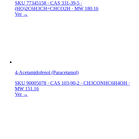
SKU 77345158
·
CAS 331-39-5
·
(HO)2C6H3CH=CHCO2H
·
MW 180.16
Ver →
4-Acetamidofenol (Paracetamol)
SKU 90005078
·
CAS 103-90-2
·
CH3CONHC6H4OH
·
MW 151.16
Ver →