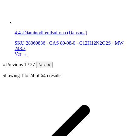
4,4'-Diaminodifenilsulfona (Dapsona)
SKU 28069836
·
CAS 80-08-0
·
C12H12N2O2S
·
MW
248.3
Ver →
« Previous
1 / 27
Next »
Showing
1
to
24
of
645
results