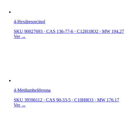
4-Hexilresorcinol
SKU 90027693
·
CAS 136-77-6
·
C12H18O2
·
MW 194.27
Ver →
4-Metilumbeliferona
SKU 39596112
·
CAS 90-33-5
·
C10H8O3
·
MW 176.17
Ver →