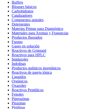
Buffers
Bloques básicos
Carbohidratos
Catalizadores
Compuestos quirales
Detergentes
Materias Primas para Diagnóstico
Materiales para Aromas y Fragancias
Productos fluorados
Furano
Gases en solución
Reactivos de Grignard
Reactivos para HPLC
Imidazoles
Indolinas
Productos químicos inorgánicos
Reactivos de pareja iónica
Ligandos
Orgánicos
Oxazoles
Reactivos Peptídicos
Fenoles
Piperazinas
Pirazinas
Piridinas