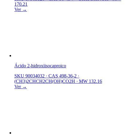
170.21
Ver →
Ácido 2-hidroxiisocaproico
SKU 90034032
·
CAS 498-36-2
·
(CH3)2CHCH2CH(OH)CO2H
·
MW 132.16
Ver →