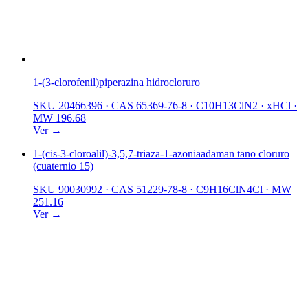
1-(3-clorofenil)piperazina hidrocloruro
SKU 20466396
·
CAS 65369-76-8
·
C10H13ClN2 · xHCl
·
MW 196.68
Ver →
1-(cis-3-cloroalil)-3,5,7-triaza-1-azoniaadaman tano cloruro
(cuaternio 15)
SKU 90030992
·
CAS 51229-78-8
·
C9H16ClN4Cl
·
MW
251.16
Ver →