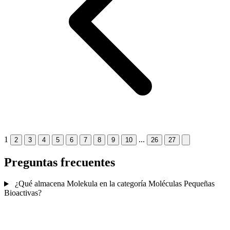
1
...
2
3
4
5
6
7
8
9
10
26
27
Preguntas frecuentes
¿Qué almacena Molekula en la categoría Moléculas Pequeñas
Bioactivas?