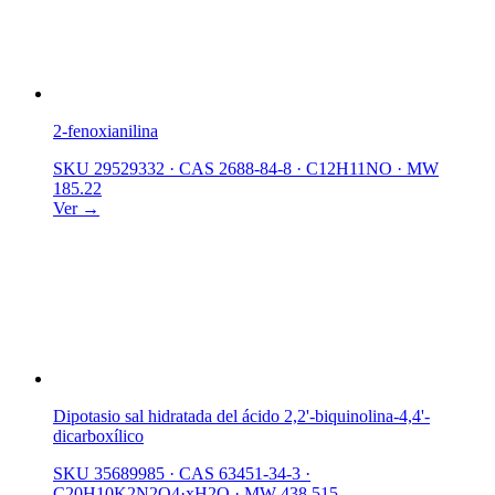
2-fenoxianilina
SKU 29529332
·
CAS 2688-84-8
·
C12H11NO
·
MW
185.22
Ver →
Dipotasio sal hidratada del ácido 2,2'-biquinolina-4,4'-
dicarboxílico
SKU 35689985
·
CAS 63451-34-3
·
C20H10K2N2O4·xH2O
·
MW 438.515