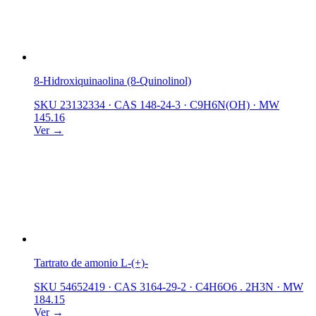
8-Hidroxiquinaolina (8-Quinolinol)
SKU 23132334
·
CAS 148-24-3
·
C9H6N(OH)
·
MW
145.16
Ver →
Tartrato de amonio L-(+)-
SKU 54652419
·
CAS 3164-29-2
·
C4H6O6 . 2H3N
·
MW
184.15
Ver →