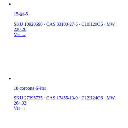
15-冠-5
SKU 10920590
·
CAS 33100-27-5
·
C10H20O5
·
MW
220.26
Ver →
18-coroona-6-éter
SKU 27395735
·
CAS 17455-13-9
·
C12H24O6
·
MW
264.32
Ver →