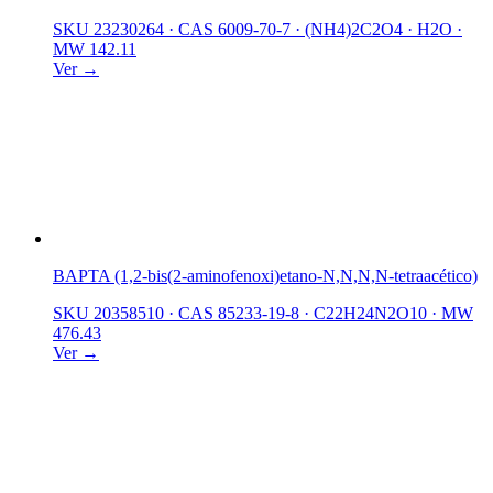
SKU 23230264
·
CAS 6009-70-7
·
(NH4)2C2O4 · H2O
·
MW 142.11
Ver →
BAPTA (1,2-bis(2-aminofenoxi)etano-N,N,N,N-tetraacético)
SKU 20358510
·
CAS 85233-19-8
·
C22H24N2O10
·
MW
476.43
Ver →