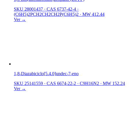
SKU 28001437
·
CAS 6737-42-4
·
(C6H5)2PCH2CH2CH2P(C6H5)2
·
MW 412.44
Ver →
1,8-Diazabiciclo[5.4.0]undec-7-eno
SKU 25141559
·
CAS 6674-22-2
·
C9H16N2
·
MW 152.24
Ver →