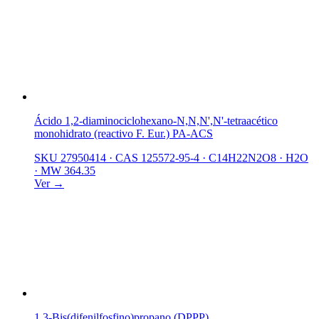
Ácido 1,2-diaminociclohexano-N,N,N',N'-tetraacético
monohidrato (reactivo F. Eur.) PA-ACS
SKU 27950414
·
CAS 125572-95-4
·
C14H22N2O8 · H2O
·
MW 364.35
Ver →
1,3-Bis(difenilfosfino)propano (DPPP)