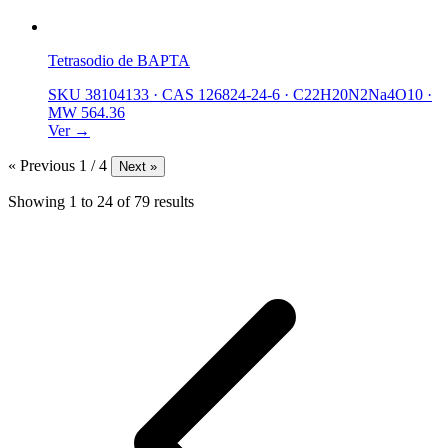
Tetrasodio de BAPTA
SKU 38104133
·
CAS 126824-24-6
·
C22H20N2Na4O10
·
MW 564.36
Ver →
« Previous
1 / 4
Next »
Showing
1
to
24
of
79
results