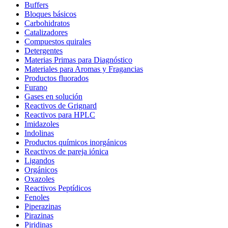
Buffers
Bloques básicos
Carbohidratos
Catalizadores
Compuestos quirales
Detergentes
Materias Primas para Diagnóstico
Materiales para Aromas y Fragancias
Productos fluorados
Furano
Gases en solución
Reactivos de Grignard
Reactivos para HPLC
Imidazoles
Indolinas
Productos químicos inorgánicos
Reactivos de pareja iónica
Ligandos
Orgánicos
Oxazoles
Reactivos Peptídicos
Fenoles
Piperazinas
Pirazinas
Piridinas