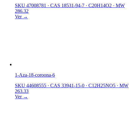
SKU 47008781
·
CAS 18531-94-7
·
C20H14O2
·
MW
286.32
Ver →
1-Aza-18-coroona-6
SKU 44608555
·
CAS 33941-15-0
·
C12H25NO5
·
MW
263.33
Ver →