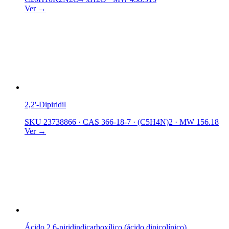
Ver →
2,2'-Dipiridil
SKU 23738866
·
CAS 366-18-7
·
(C5H4N)2
·
MW 156.18
Ver →
Ácido 2,6-piridindicarboxílico (ácido dipicolínico)