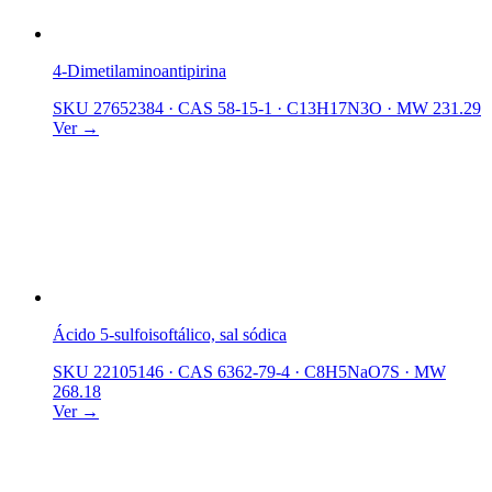
4-Dimetilaminoantipirina
SKU 27652384
·
CAS 58-15-1
·
C13H17N3O
·
MW 231.29
Ver →
Ácido 5-sulfoisoftálico, sal sódica
SKU 22105146
·
CAS 6362-79-4
·
C8H5NaO7S
·
MW
268.18
Ver →