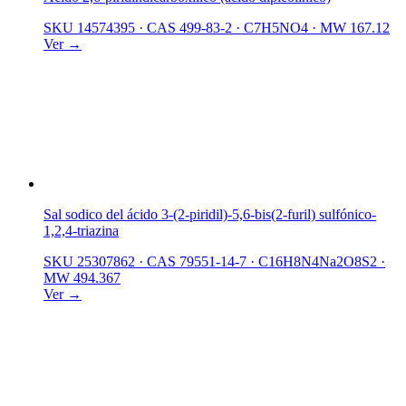
SKU 14574395
·
CAS 499-83-2
·
C7H5NO4
·
MW 167.12
Ver →
Sal sodico del ácido 3-(2-piridil)-5,6-bis(2-furil) sulfónico-
1,2,4-triazina
SKU 25307862
·
CAS 79551-14-7
·
C16H8N4Na2O8S2
·
MW 494.367
Ver →