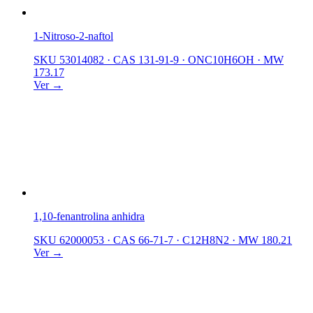
1-Nitroso-2-naftol
SKU 53014082
·
CAS 131-91-9
·
ONC10H6OH
·
MW
173.17
Ver →
1,10-fenantrolina anhidra
SKU 62000053
·
CAS 66-71-7
·
C12H8N2
·
MW 180.21
Ver →