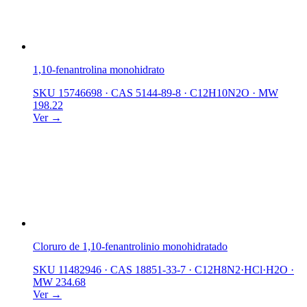
1,10-fenantrolina monohidrato
SKU 15746698
·
CAS 5144-89-8
·
C12H10N2O
·
MW
198.22
Ver →
Cloruro de 1,10-fenantrolinio monohidratado
SKU 11482946
·
CAS 18851-33-7
·
C12H8N2·HCl·H2O
·
MW 234.68
Ver →