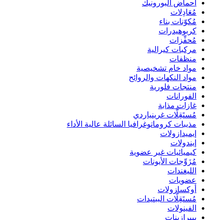
أحماض البورونيك
مُعَادِلات
مُكوّنات بناء
كربوهيدرات
مُحفِّزات
مركبات كيرالية
منظفات
مواد خام تشخيصية
مواد النكهات والروائح
منتجات فلورية
الفورانات
غازات مذابة
مُستَقِلَّات غرينياردي
مذيبات كروماتوغرافيا السائلة عالية الأداء
إيميدازولات
إيندولات
كيميائيات غير عضوية
مُزَوِّجات الأيونات
الليغندات
عضويات
أوكسازولات
مُستَقِلَّات الببتيدات
الفينولات
بيبرازينات