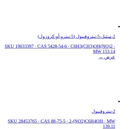
2-ميثيل-5-نيتروفينول (5-نيترو-أو-كروزول)
SKU 19033397
·
CAS 5428-54-6
·
C6H3(CH3)OH(NO)2
·
MW 153.14
عرض →
2-نيتروفينول
SKU 28453765
·
CAS 88-75-5
·
2-(NO2)C6H4OH
·
MW
139.11