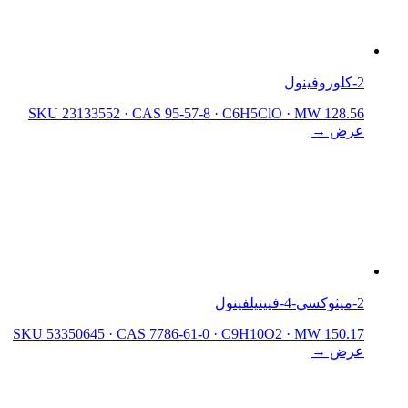
2-كلوروفينول
SKU 23133552
·
CAS 95-57-8
·
C6H5ClO
·
MW 128.56
عرض →
2-ميثوكسي-4-فيينيلفينول
SKU 53350645
·
CAS 7786-61-0
·
C9H10O2
·
MW 150.17
عرض →