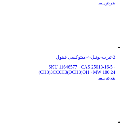
عرض →
2-تيرت-بوتيل-4-ميثوكسي فينول
SKU 11646577
·
CAS 25013-16-5
·
(CH3)3CC6H3(OCH3)OH
·
MW 180.24
عرض →