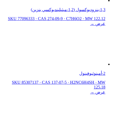
1,3-بنزوديوكسول (1,2-ميثيلينديوكسي بنزين)
SKU 77096333
·
CAS 274-09-9
·
C7H6O2
·
MW 122.12
عرض →
2-أمينوثيوفينول
SKU 85307137
·
CAS 137-07-5
·
H2NC6H4SH
·
MW
125.18
عرض →