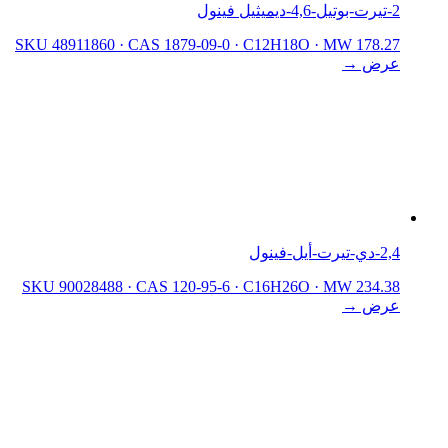
2-تيرت-بوتيل-4,6-ديميثيل فينول
SKU 48911860
·
CAS 1879-09-0
·
C12H18O
·
MW 178.27
عرض →
2,4-دي-تيرت-أيل-فينول
SKU 90028488
·
CAS 120-95-6
·
C16H26O
·
MW 234.38
عرض →