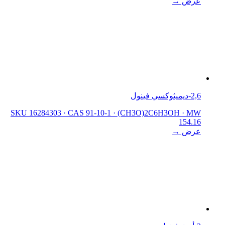
عرض →
2,6-ديميثوكسي فينول
SKU 16284303
·
CAS 91-10-1
·
(CH3O)2C6H3OH
·
MW
154.16
عرض →