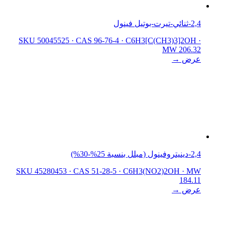
2,4-ثنائي-تيرت-بوتيل فينول
SKU 50045525
·
CAS 96-76-4
·
C6H3[C(CH3)3]2OH
·
MW 206.32
عرض →
2,4-دينيتروفينول (مبلل بنسبة 25%-30%)
SKU 45280453
·
CAS 51-28-5
·
C6H3(NO2)2OH
·
MW
184.11
عرض →