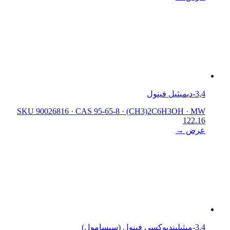
3,4-ديميثيل فينول
SKU 90026816
·
CAS 95-65-8
·
(CH3)2C6H3OH
·
MW
122.16
عرض →
3,4-ميثيلينديوكسي فينول (سيسامول)