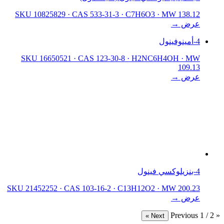
SKU 10825829
·
CAS 533-31-3
·
C7H6O3
·
MW 138.12
عرض →
4-أمينوفينول
SKU 16650521
·
CAS 123-30-8
·
H2NC6H4OH
·
MW
109.13
عرض →
4-بنزيلوكسي فينول
SKU 21452252
·
CAS 103-16-2
·
C13H12O2
·
MW 200.23
عرض →
1 / 2
« Previous
Next »