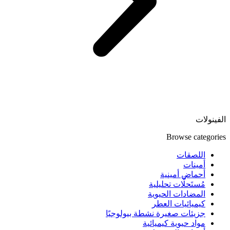
الفينولات
Browse categories
اللصقات
أمينات
أحماض أمينية
مُستَحلَّات تحليلية
المضادات الحيوية
كيميائيات العطر
جزيئات صغيرة نشطة بيولوجيًا
مواد حيوية كيميائية