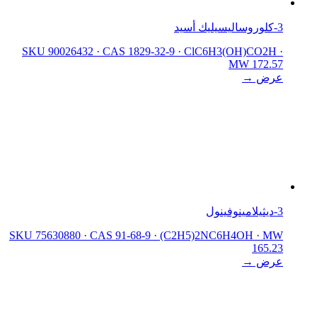
3-كلوروساليسيليك أسيد
SKU 90026432
·
CAS 1829-32-9
·
ClC6H3(OH)CO2H
·
MW 172.57
عرض →
3-ديثيلامينوفينول
SKU 75630880
·
CAS 91-68-9
·
(C2H5)2NC6H4OH
·
MW
165.23
عرض →