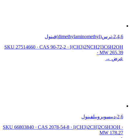
2,4,6-ترس(dimethylaminomethyl)فينول
SKU 27514660
·
CAS 90-72-2
·
[(CH3)2NCH2]3C6H2OH
·
MW 265.39
عرض →
2,6-دييسوبروبيلفينول
SKU 66803840
·
CAS 2078-54-8
·
[(CH3)2CH]2C6H3OH
·
MW 178.27