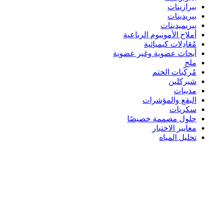
بيرازينات
بيريدينات
بيريميدينات
أملاح الأمونيوم الرباعية
مُعَادِلات كيميائية
أبحاث عضوية وغير عضوية
ملح
مُركّبات الختم
شيركلين
مذيبات
البقع والمؤشرات
سكريات
حلول مصممة خصيصًا
معايير الاختبار
تحليل المياه