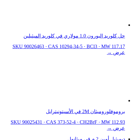
حل كلوريد البورون 1.0 مولاري في كلوريد الميثيلين
SKU 90026463
·
CAS 10294-34-5
·
BCl3
·
MW 117.17
عرض →
بروموفلوروميثان 2M في الأسيتونيترايل
SKU 90025431
·
CAS 373-52-4
·
CH2BrF
·
MW 112.93
عرض →
ديميثيل أمين 2 م في ميثانول