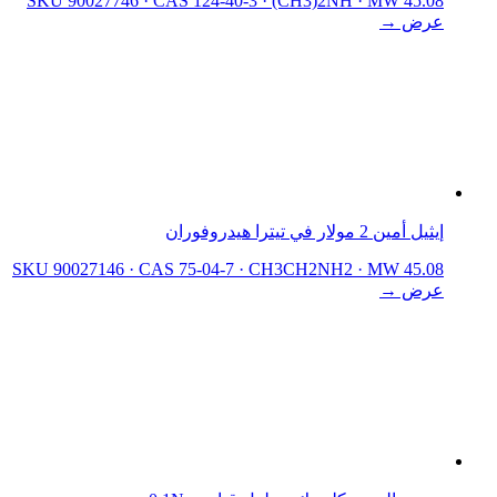
SKU 90027746
·
CAS 124-40-3
·
(CH3)2NH
·
MW 45.08
عرض →
إيثيل أمين 2 مولار في تيترا هيدروفوران
SKU 90027146
·
CAS 75-04-7
·
CH3CH2NH2
·
MW 45.08
عرض →