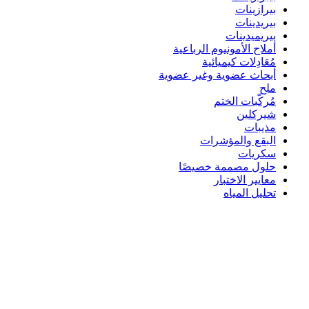
بيرازينات
بيريدينات
بيريميدينات
أملاح الأمونيوم الرباعية
مُعَادِلات كيميائية
أبحاث عضوية وغير عضوية
ملح
مُركّبات الختم
شيركلين
مذيبات
البقع والمؤشرات
سكريات
حلول مصممة خصيصًا
معايير الاختبار
تحليل المياه