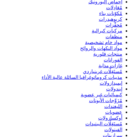
أحماض البورونيك
مُعَادِلات
مُكوّنات بناء
كربوهيدرات
مُحفِّزات
مركبات كيرالية
منظفات
مواد خام تشخيصية
مواد النكهات والروائح
منتجات فلورية
الفورانات
غازات مذابة
مُستَقِلَّات غرينياردي
مذيبات كروماتوغرافيا السائلة عالية الأداء
إيميدازولات
إيندولات
كيميائيات غير عضوية
مُزَوِّجات الأيونات
الليغندات
عضويات
أوكسازولات
مُستَقِلَّات الببتيدات
الفينولات
بيبرازينات