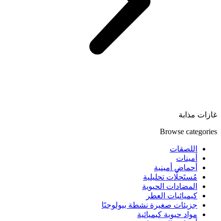
غازات مذابة
Browse categories
اللصقات
أمينات
أحماض أمينية
مُستَحلَّات تحليلية
المضادات الحيوية
كيميائيات العطر
جزيئات صغيرة نشطة بيولوجيًا
مواد حيوية كيميائية