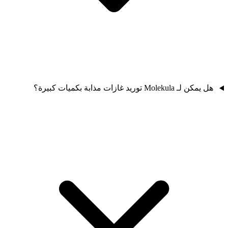
هل يمكن لـ Molekula توريد غازات مذابة بكميات كبيرة؟