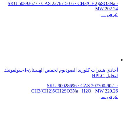
SKU 50893677
·
CAS 22767-50-6
·
CH3(CH2)6SO3Na
·
MW 202.24
عرض →
أحادي هيدرات كلوريد الصوديوم لحمض الهيبيتان-1-سولفونيك
لتحليل HPLC
SKU 90028696
·
CAS 207300-90-1
·
CH3(CH2)5CH2SO3Na · H2O
·
MW 220.26
عرض →