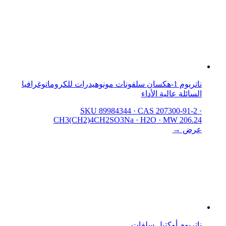
ناتريوم 1-هكسان سلفونات مونوهيدرات للكروماتوغرافيا
السائلة عالية الأداء
SKU 89984344
·
CAS 207300-91-2
·
CH3(CH2)4CH2SO3Na · H2O
·
MW 206.24
عرض →
ناتريوم أوكتيل سلفات