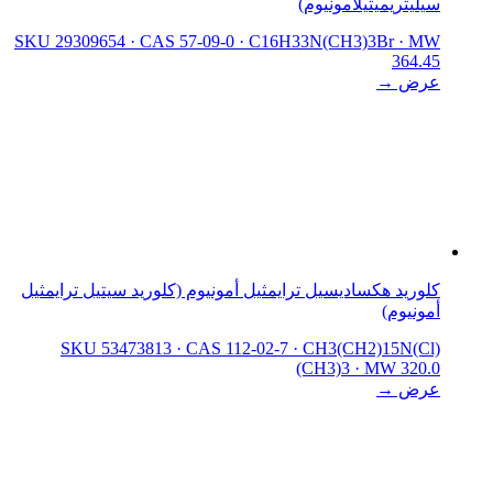
سيليتريميثيلامونيوم)
SKU 29309654
·
CAS 57-09-0
·
C16H33N(CH3)3Br
·
MW
364.45
عرض →
كلوريد هكساديسيل ترايمثيل أمونيوم (كلوريد سيتيل ترايمثيل
أمونيوم)
SKU 53473813
·
CAS 112-02-7
·
CH3(CH2)15N(Cl)
(CH3)3
·
MW 320.0
عرض →