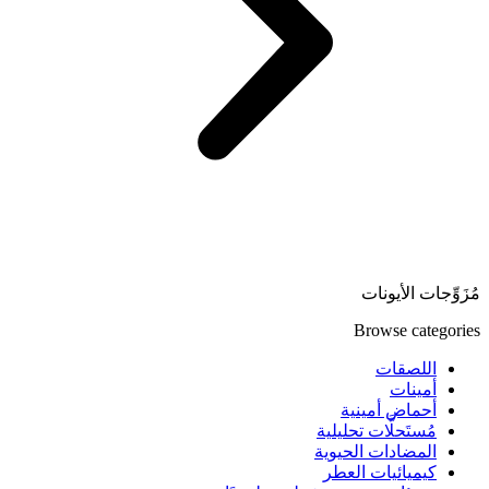
مُزَوِّجات الأيونات
Browse categories
اللصقات
أمينات
أحماض أمينية
مُستَحلَّات تحليلية
المضادات الحيوية
كيميائيات العطر