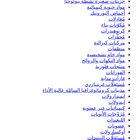
جزيئات صغيرة نشطة بيولوجيًا
مواد حيوية كيميائية
أحماض البورونيك
مُعَادِلات
مُكوّنات بناء
كربوهيدرات
مُحفِّزات
مركبات كيرالية
منظفات
مواد خام تشخيصية
مواد النكهات والروائح
منتجات فلورية
الفورانات
غازات مذابة
مُستَقِلَّات غرينياردي
مذيبات كروماتوغرافيا السائلة عالية الأداء
إيميدازولات
إيندولات
كيميائيات غير عضوية
مُزَوِّجات الأيونات
الليغندات
عضويات
أوكسازولات
مُستَقِلَّات الببتيدات