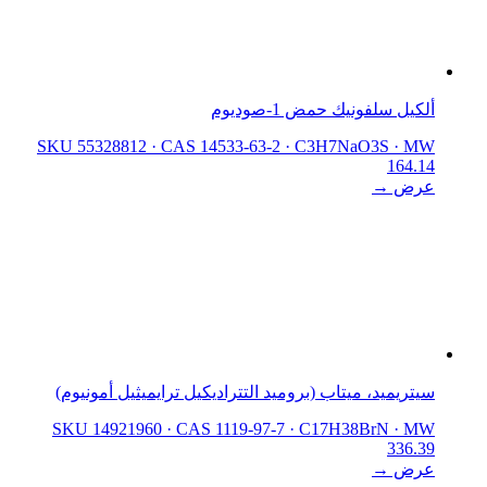
ألكيل سلفونيك حمض 1-صوديوم
SKU 55328812
·
CAS 14533-63-2
·
C3H7NaO3S
·
MW
164.14
عرض →
سيتريميد، ميتاب (بروميد التتراديكيل ترايميثيل أمونيوم)
SKU 14921960
·
CAS 1119-97-7
·
C17H38BrN
·
MW
336.39
عرض →