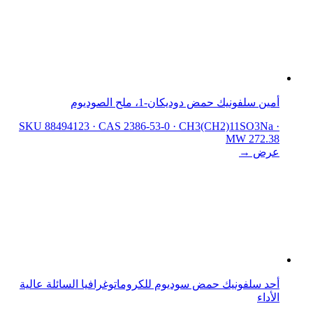
أمين سلفونيك حمض دوديكان-1، ملح الصوديوم
SKU 88494123
·
CAS 2386-53-0
·
CH3(CH2)11SO3Na
·
MW 272.38
عرض →
أحد سلفونيك حمض سوديوم للكروماتوغرافيا السائلة عالية
الأداء