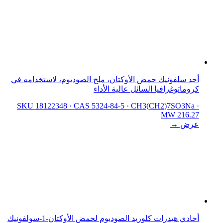
أحد سلفونيك حمض الأوكتان، ملح الصوديوم، لاستخدامه في
كروماتوغرافيا السائل عالية الأداء
SKU 18122348
·
CAS 5324-84-5
·
CH3(CH2)7SO3Na
·
MW 216.27
عرض →
أحادي هيدرات كلوريد الصوديوم لحمض الأوكتان-1-سولفونيك