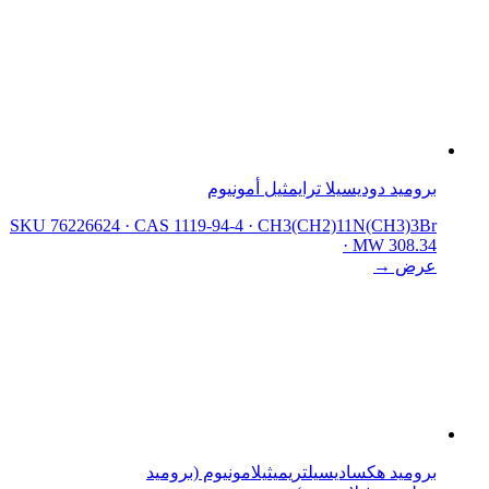
بروميد دوديسيلا ترايمثيل أمونيوم
SKU 76226624
·
CAS 1119-94-4
·
CH3(CH2)11N(CH3)3Br
·
MW 308.34
عرض →
بروميد هكساديسيلتريميثيلامونيوم (بروميد