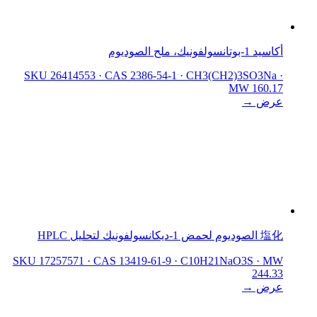
أكاسيد 1-بوتانسولفونيك، ملح الصوديوم
SKU 26414553
·
CAS 2386-54-1
·
CH3(CH2)3SO3Na
·
MW 160.17
عرض →
塩化 الصوديوم لحمض 1-ديكانسولفونيك لتحليل HPLC
SKU 17257571
·
CAS 13419-61-9
·
C10H21NaO3S
·
MW
244.33
عرض →