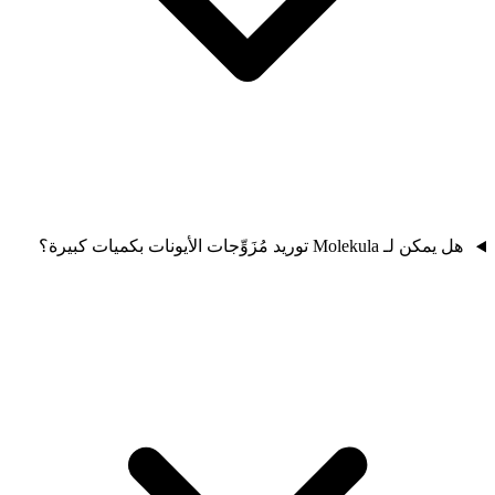
هل يمكن لـ Molekula توريد مُزَوِّجات الأيونات بكميات كبيرة؟