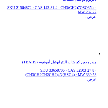
SKU 21564872
·
CAS 142-31-4
·
CH3(CH2)7OSO3Na
·
MW 232.27
عرض →
هيدروجين كبريتات التترابوتيل أمونيوم (TBAHS)
SKU 33658706
·
CAS 32503-27-8
·
(CH3CH2CH2CH2)4N(HSO4)
·
MW 339.53
عرض →