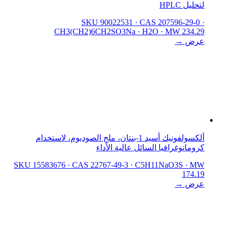
لتحليل HPLC
SKU 90022531
·
CAS 207596-29-0
·
CH3(CH2)6CH2SO3Na · H2O
·
MW 234.29
عرض →
ألكسولفونيك أسيد 1-بنتان، ملح الصوديوم، لاستخدام
كروماتوغرافيا السائل عالية الأداء
SKU 15583676
·
CAS 22767-49-3
·
C5H11NaO3S
·
MW
174.19
عرض →