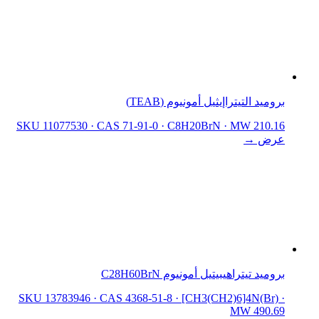
بروميد التيتراإيثيل أمونيوم (TEAB)
SKU 11077530
·
CAS 71-91-0
·
C8H20BrN
·
MW 210.16
عرض →
بروميد تيتراهيبيتيل أمونيوم C28H60BrN
SKU 13783946
·
CAS 4368-51-8
·
[CH3(CH2)6]4N(Br)
·
MW 490.69