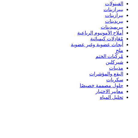
الفينولات
بيبرازينات
بيرازينات
بيريدينات
بيريميدينات
أملاح الأمونيوم الرباعية
مُعَادِلات كيميائية
أبحاث عضوية وغير عضوية
ملح
مُركّبات الختم
شيركلين
مذيبات
البقع والمؤشرات
سكريات
حلول مصممة خصيصًا
معايير الاختبار
تحليل المياه