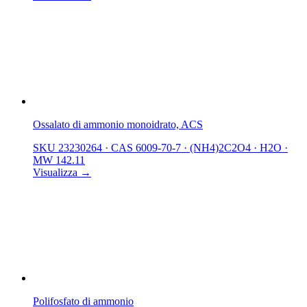
Ossalato di ammonio monoidrato, ACS
SKU 23230264
·
CAS 6009-70-7
·
(NH4)2C2O4 · H2O
·
MW 142.11
Visualizza →
Polifosfato di ammonio