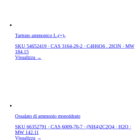
Tartrato ammonico L-(+)-
SKU 54652419
·
CAS 3164-29-2
·
C4H6O6 . 2H3N
·
MW
184.15
Visualizza →
Ossalato di ammonio monoidrato
SKU 66352791
·
CAS 6009-70-7
·
(NH4)2C2O4 · H2O
·
MW 142.11
Visualizza →