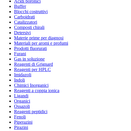
Acidi boronici
Buffer
Blocchi costruttivi
Carboidrati
Catalizzatori
Composti chirali
Detersivi
Materie prime per diagnosi
Materiali per aromi e profumi
Prodotti fluorurati
Furani
Gas in soluzione
Reagenti di Grignard
Reagenti per HPLC
Imidazoli
Indoli
Chimici Inorganici
Reagenti a coppia ionica
Ligandi
Organici
Ossazoli
Reagenti peptidici
Fenoli
Piperazini
Pirazini