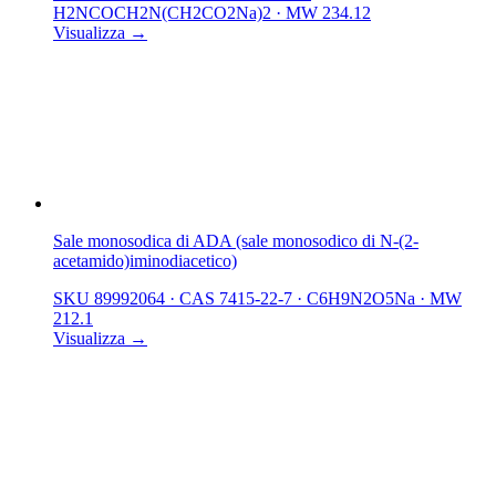
H2NCOCH2N(CH2CO2Na)2
·
MW 234.12
Visualizza →
Sale monosodica di ADA (sale monosodico di N-(2-
acetamido)iminodiacetico)
SKU 89992064
·
CAS 7415-22-7
·
C6H9N2O5Na
·
MW
212.1
Visualizza →