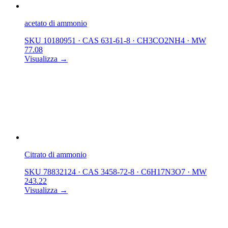
acetato di ammonio
SKU 10180951
·
CAS 631-61-8
·
CH3CO2NH4
·
MW
77.08
Visualizza →
Citrato di ammonio
SKU 78832124
·
CAS 3458-72-8
·
C6H17N3O7
·
MW
243.22
Visualizza →