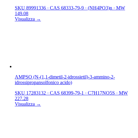
SKU 89991336
·
CAS 68333-79-9
·
(NH4PO3)n
·
MW
149.08
Visualizza →
AMPSO (N-(1,1-dimetil-2-idrossietil)-3-ammino-2-
idrossipropansolfonico acido)
SKU 17283132
·
CAS 68399-79-1
·
C7H17NO5S
·
MW
227.28
Visualizza →