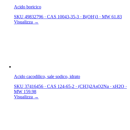
Acido boricico
SKU 49832796
·
CAS 10043-35-3
·
B(OH)3
·
MW 61.83
Visualizza →
Acido cacodilico, sale sodico, idrato
SKU 37416456
·
CAS 124-65-2
·
(CH3)2AsO2Na · xH2O
·
MW 159.98
Visualizza →