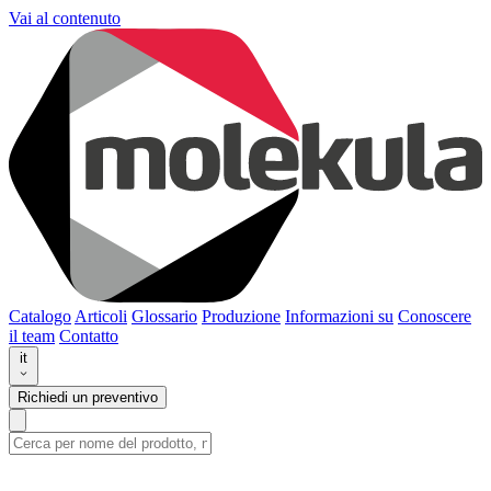
Vai al contenuto
Catalogo
Articoli
Glossario
Produzione
Informazioni su
Conoscere
il team
Contatto
it
Richiedi un preventivo