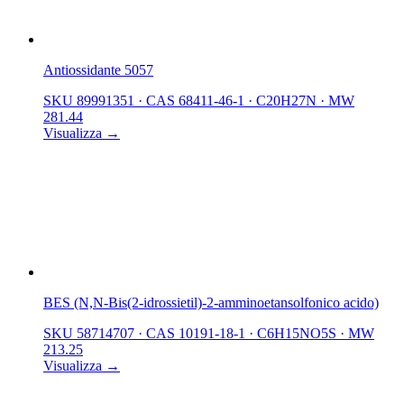
Antiossidante 5057
SKU 89991351
·
CAS 68411-46-1
·
C20H27N
·
MW
281.44
Visualizza →
BES (N,N-Bis(2-idrossietil)-2-amminoetansolfonico acido)
SKU 58714707
·
CAS 10191-18-1
·
C6H15NO5S
·
MW
213.25
Visualizza →