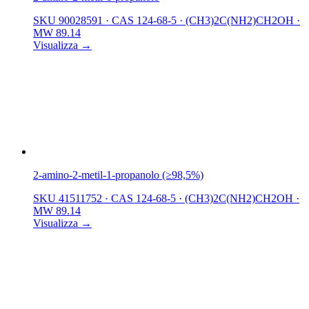
SKU 90028591
·
CAS 124-68-5
·
(CH3)2C(NH2)CH2OH
·
MW 89.14
Visualizza →
2-amino-2-metil-1-propanolo (≥98,5%)
SKU 41511752
·
CAS 124-68-5
·
(CH3)2C(NH2)CH2OH
·
MW 89.14
Visualizza →