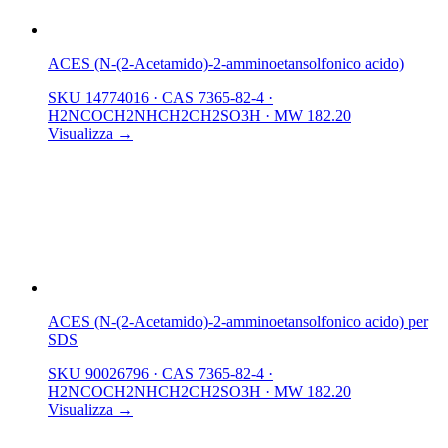
ACES (N-(2-Acetamido)-2-amminoetansolfonico acido)
SKU 14774016
·
CAS 7365-82-4
·
H2NCOCH2NHCH2CH2SO3H
·
MW 182.20
Visualizza →
ACES (N-(2-Acetamido)-2-amminoetansolfonico acido) per
SDS
SKU 90026796
·
CAS 7365-82-4
·
H2NCOCH2NHCH2CH2SO3H
·
MW 182.20
Visualizza →