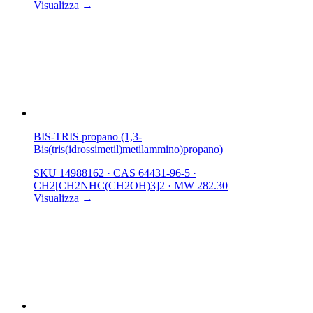
Visualizza →
BIS-TRIS propano (1,3-
Bis(tris(idrossimetil)metilammino)propano)
SKU 14988162
·
CAS 64431-96-5
·
CH2[CH2NHC(CH2OH)3]2
·
MW 282.30
Visualizza →