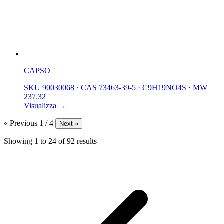
CAPSO
SKU 90030068
·
CAS 73463-39-5
·
C9H19NO4S
·
MW
237.32
Visualizza →
« Previous
1 / 4
Next »
Showing
1
to
24
of
92
results