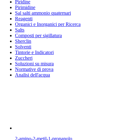
Piridine
Pirimidine
Sal salti ammonio quaternari
Reagenti
Organici e Inorganici per Ricerca
Salts
Composti per sigillatura
Sherclin
Solventi
Tintorie e Indicatori
Zuccheri
Soluzioni su misura
Normative di prova
Analisi dell'acqua
2-amino-2-metil-1-propanolo