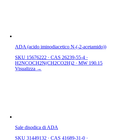
ADA (acido iminodiacetico N-(-2-acetamido))
SKU 15676222
·
CAS 26239-55-4
·
H2NCOCH2N(CH2CO2H)2
·
MW 190.15
Visualizza →
Sale disodica di ADA
SKU 31449132
·
CAS 41689-31-0
·