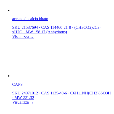
acetato di calcio idrato
SKU 21537694
·
CAS 114460-21-8
·
(CH3CO2)2Ca ·
xH2O
·
MW 158.17 (Anhydrous)
Visualizza →
CAPS
SKU 24971012
·
CAS 1135-40-6
·
C6H11NH(CH2)3SO3H
·
MW 221.32
Visualizza →