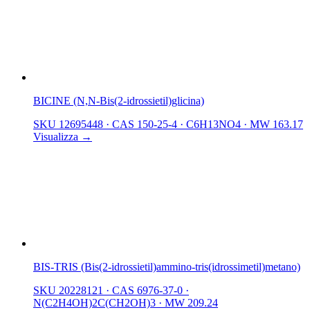
BICINE (N,N-Bis(2-idrossietil)glicina)
SKU 12695448
·
CAS 150-25-4
·
C6H13NO4
·
MW 163.17
Visualizza →
BIS-TRIS (Bis(2-idrossietil)ammino-tris(idrossimetil)metano)
SKU 20228121
·
CAS 6976-37-0
·
N(C2H4OH)2C(CH2OH)3
·
MW 209.24