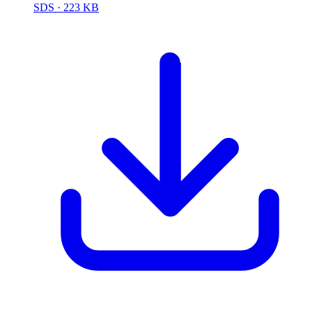
SDS
· 223 KB