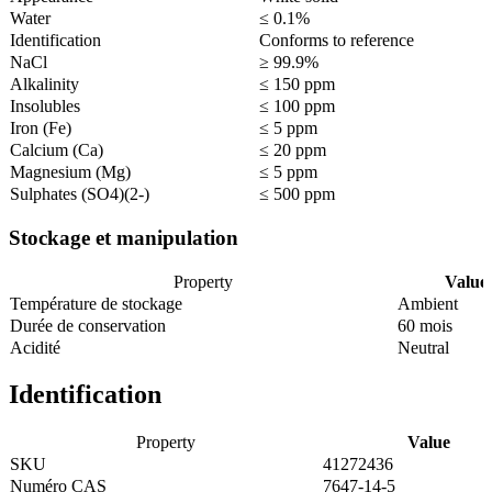
Water
≤ 0.1%
Identification
Conforms to reference
NaCl
≥ 99.9%
Alkalinity
≤ 150 ppm
Insolubles
≤ 100 ppm
Iron (Fe)
≤ 5 ppm
Calcium (Ca)
≤ 20 ppm
Magnesium (Mg)
≤ 5 ppm
Sulphates (SO4)(2-)
≤ 500 ppm
Stockage et manipulation
Property
Value
Température de stockage
Ambient
Durée de conservation
60 mois
Acidité
Neutral
Identification
Property
Value
SKU
41272436
Numéro CAS
7647-14-5