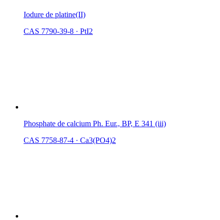
Iodure de platine(II)
CAS 7790-39-8
·
PtI2
Phosphate de calcium Ph. Eur., BP, E 341 (iii)
CAS 7758-87-4
·
Ca3(PO4)2