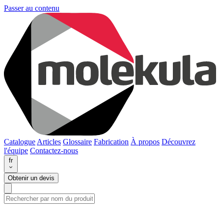
Passer au contenu
Catalogue
Articles
Glossaire
Fabrication
À propos
Découvrez
l'équipe
Contactez-nous
fr
Obtenir un devis