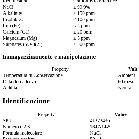
Identification
Conforms to reference
NaCl
≥ 99.9%
Alkalinity
≤ 150 ppm
Insolubles
≤ 100 ppm
Iron (Fe)
≤ 5 ppm
Calcium (Ca)
≤ 20 ppm
Magnesium (Mg)
≤ 5 ppm
Sulphates (SO4)(2-)
≤ 500 ppm
Immagazzinamento e manipolazione
Property
Valu
Temperatura di Conservazione
Ambient
Data di scadenza
60 mesi
Acidità
Neutral
Identificazione
Property
Value
SKU
41272436
Numero CAS
7647-14-5
Formula molecolare
NaCl