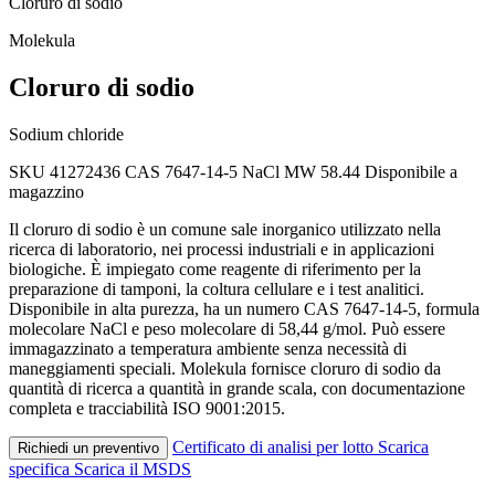
Cloruro di sodio
Molekula
Cloruro di sodio
Sodium chloride
SKU 41272436
CAS 7647-14-5
NaCl
MW 58.44
Disponibile a
magazzino
Il cloruro di sodio è un comune sale inorganico utilizzato nella
ricerca di laboratorio, nei processi industriali e in applicazioni
biologiche. È impiegato come reagente di riferimento per la
preparazione di tamponi, la coltura cellulare e i test analitici.
Disponibile in alta purezza, ha un numero CAS 7647-14-5, formula
molecolare NaCl e peso molecolare di 58,44 g/mol. Può essere
immagazzinato a temperatura ambiente senza necessità di
maneggiamenti speciali. Molekula fornisce cloruro di sodio da
quantità di ricerca a quantità in grande scala, con documentazione
completa e tracciabilità ISO 9001:2015.
Certificato di analisi per lotto
Scarica
Richiedi un preventivo
specifica
Scarica il MSDS