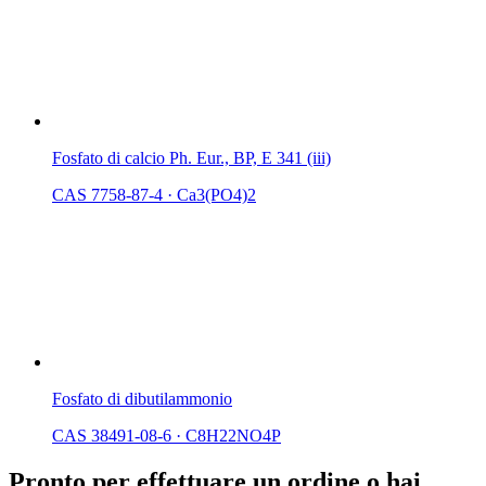
Fosfato di calcio Ph. Eur., BP, E 341 (iii)
CAS 7758-87-4
·
Ca3(PO4)2
Fosfato di dibutilammonio
CAS 38491-08-6
·
C8H22NO4P
Pronto per effettuare un ordine o hai