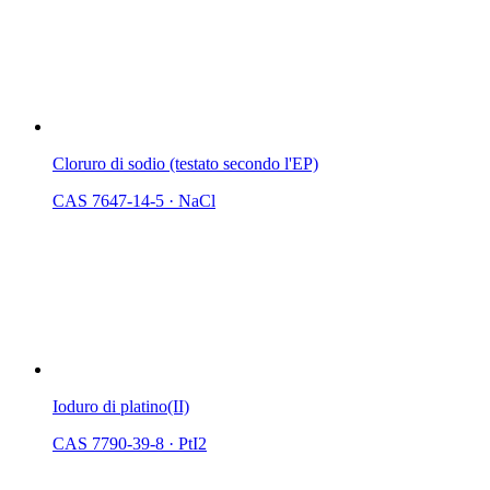
Cloruro di sodio (testato secondo l'EP)
CAS 7647-14-5
·
NaCl
Ioduro di platino(II)
CAS 7790-39-8
·
PtI2