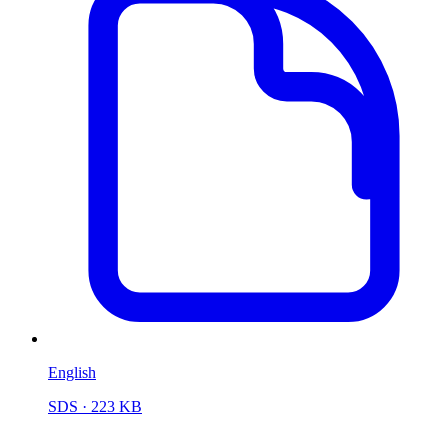
English
SDS
· 223 KB