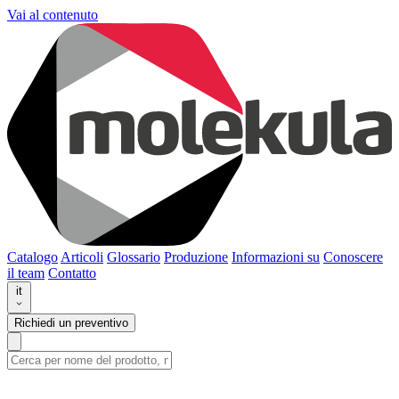
Vai al contenuto
Catalogo
Articoli
Glossario
Produzione
Informazioni su
Conoscere
il team
Contatto
it
Richiedi un preventivo