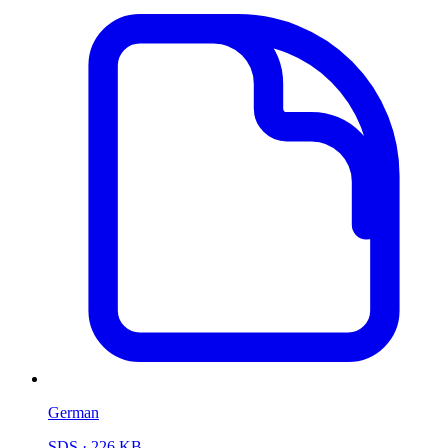
German
SDS
· 226 KB