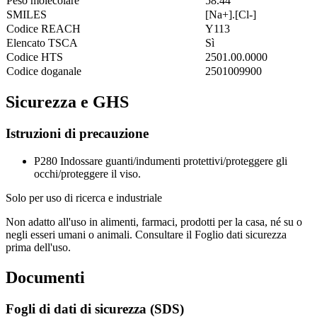
Peso molecolare
58.44
SMILES
[Na+].[Cl-]
Codice REACH
Y113
Elencato TSCA
Sì
Codice HTS
2501.00.0000
Codice doganale
2501009900
Sicurezza e GHS
Istruzioni di precauzione
P280
Indossare guanti/indumenti protettivi/proteggere gli
occhi/proteggere il viso.
Solo per uso di ricerca e industriale
Non adatto all'uso in alimenti, farmaci, prodotti per la casa, né su o
negli esseri umani o animali. Consultare il Foglio dati sicurezza
prima dell'uso.
Documenti
Fogli di dati di sicurezza (SDS)