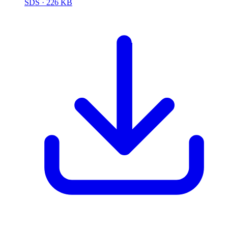
SDS
· 226 KB