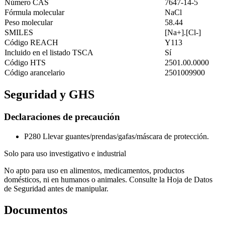
Número CAS
7647-14-5
Fórmula molecular
NaCl
Peso molecular
58.44
SMILES
[Na+].[Cl-]
Código REACH
Y113
Incluido en el listado TSCA
Sí
Código HTS
2501.00.0000
Código arancelario
2501009900
Seguridad y GHS
Declaraciones de precaución
P280
Llevar guantes/prendas/gafas/máscara de protección.
Solo para uso investigativo e industrial
No apto para uso en alimentos, medicamentos, productos
domésticos, ni en humanos o animales. Consulte la Hoja de Datos
de Seguridad antes de manipular.
Documentos