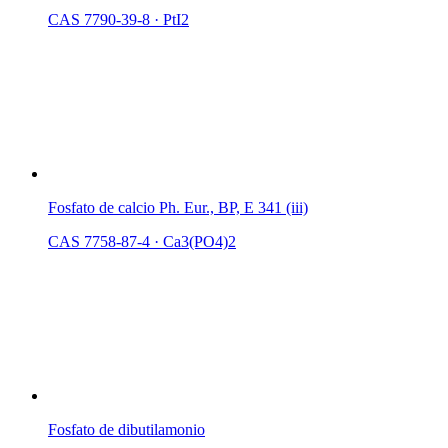
CAS 7790-39-8
·
PtI2
Fosfato de calcio Ph. Eur., BP, E 341 (iii)
CAS 7758-87-4
·
Ca3(PO4)2
Fosfato de dibutilamonio