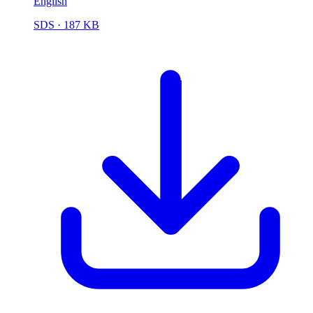
English
SDS
· 187 KB