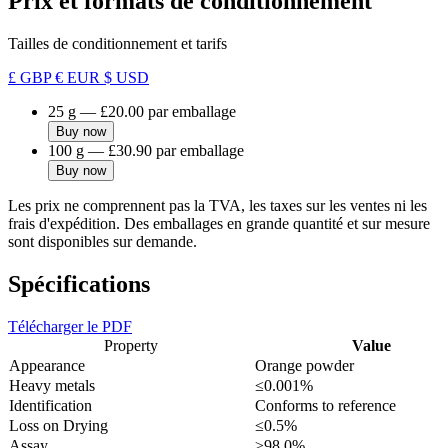
Prix et formats de conditionnement
Tailles de conditionnement et tarifs
£ GBP
€ EUR
$ USD
25 g
—
£20.00
par emballage
Buy now
100 g
—
£30.90
par emballage
Buy now
Les prix ne comprennent pas la TVA, les taxes sur les ventes ni les
frais d'expédition. Des emballages en grande quantité et sur mesure
sont disponibles sur demande.
Spécifications
Télécharger le PDF
Property
Value
Appearance
Orange powder
Heavy metals
≤0.001%
Identification
Conforms to reference
Loss on Drying
≤0.5%
Assay
≥98.0%