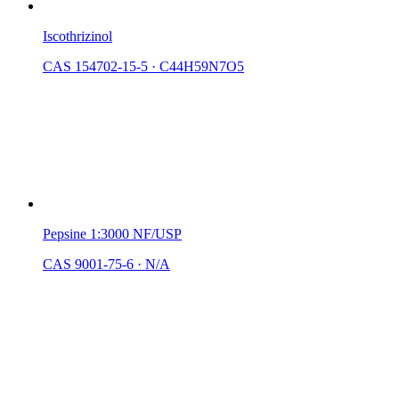
Iscothrizinol
CAS 154702-15-5
·
C44H59N7O5
Pepsine 1:3000 NF/USP
CAS 9001-75-6
·
N/A