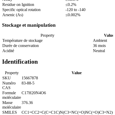
Residue on Ignition
≤0.2%
Specific optical rotation
-120 to -140
Arsenic (As)
≤0.002%
Stockage et manipulation
Property
Value
Température de stockage
Ambient
Durée de conservation
36 mois
Acidité
Neutral
Identification
Property
Value
SKU
15667878
Numéro
83-88-5
CAS
Formule
C17H20N4O6
moléculaire
Masse
376.36
moléculaire
SMILES
CC1=CC2=C(C=C1C)N(C3=NC(=O)NC(=O)C3=N2)