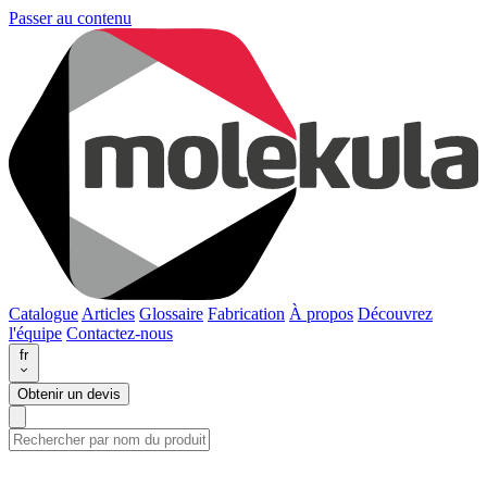
Passer au contenu
Catalogue
Articles
Glossaire
Fabrication
À propos
Découvrez
l'équipe
Contactez-nous
fr
Obtenir un devis