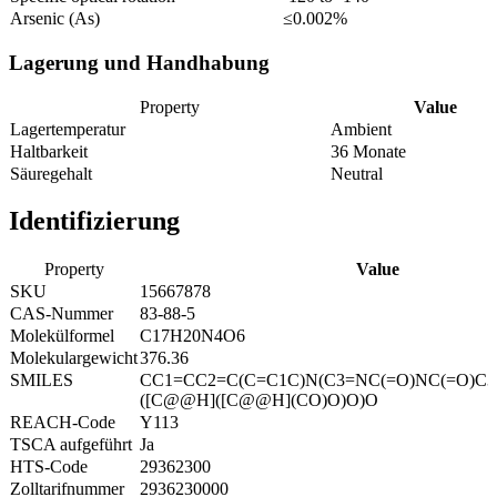
Arsenic (As)
≤0.002%
Lagerung und Handhabung
Property
Value
Lagertemperatur
Ambient
Haltbarkeit
36 Monate
Säuregehalt
Neutral
Identifizierung
Property
Value
SKU
15667878
CAS-Nummer
83-88-5
Molekülformel
C17H20N4O6
Molekulargewicht
376.36
SMILES
CC1=CC2=C(C=C1C)N(C3=NC(=O)NC(=O)C
([C@@H]([C@@H](CO)O)O)O
REACH-Code
Y113
TSCA aufgeführt
Ja
HTS-Code
29362300
Zolltarifnummer
2936230000