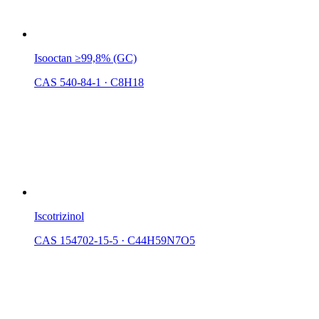
Isooctan ≥99,8% (GC)
CAS 540-84-1
·
C8H18
Iscotrizinol
CAS 154702-15-5
·
C44H59N7O5