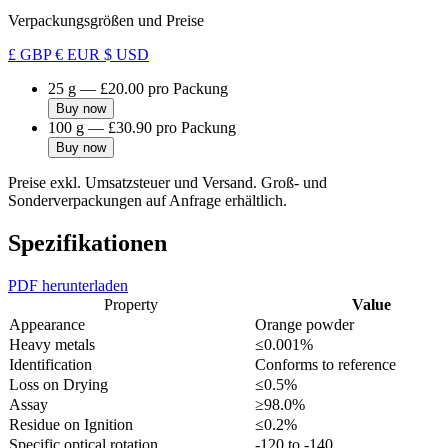
Verpackungsgrößen und Preise
£ GBP
€ EUR
$ USD
25 g
—
£20.00
pro Packung
Buy now
100 g
—
£30.90
pro Packung
Buy now
Preise exkl. Umsatzsteuer und Versand. Groß- und
Sonderverpackungen auf Anfrage erhältlich.
Spezifikationen
PDF herunterladen
Property
Value
Appearance
Orange powder
Heavy metals
≤0.001%
Identification
Conforms to reference
Loss on Drying
≤0.5%
Assay
≥98.0%
Residue on Ignition
≤0.2%
Specific optical rotation
-120 to -140