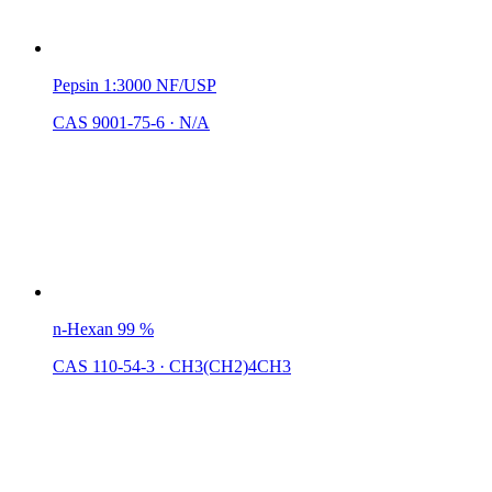
Pepsin 1:3000 NF/USP
CAS 9001-75-6
·
N/A
n-Hexan 99 %
CAS 110-54-3
·
CH3(CH2)4CH3