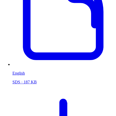
English
SDS
· 187 KB