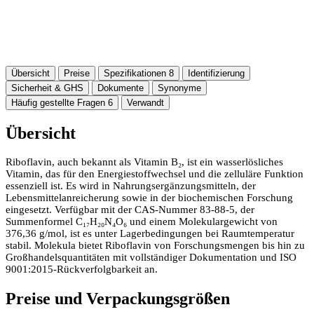
Übersicht
Preise
Spezifikationen
8
Identifizierung
Sicherheit & GHS
Dokumente
Synonyme
Häufig gestellte Fragen
6
Verwandt
Übersicht
Riboflavin, auch bekannt als Vitamin B₂, ist ein wasserlösliches
Vitamin, das für den Energiestoffwechsel und die zelluläre Funktion
essenziell ist. Es wird in Nahrungsergänzungsmitteln, der
Lebensmittelanreicherung sowie in der biochemischen Forschung
eingesetzt. Verfügbar mit der CAS-Nummer 83-88-5, der
Summenformel C₁₇H₂₀N₄O₆ und einem Molekulargewicht von
376,36 g/mol, ist es unter Lagerbedingungen bei Raumtemperatur
stabil. Molekula bietet Riboflavin von Forschungsmengen bis hin zu
Großhandelsquantitäten mit vollständiger Dokumentation und ISO
9001:2015-Rückverfolgbarkeit an.
Preise und Verpackungsgrößen