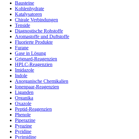
Bausteine
Kohlenhydrate
Katalysatoren
Chirale Verbindungen
Tenside
Diagnostische Rohstoffe
Aromastoffe und Duftstoffe
Fluorierte Produkte
Furane
Gase in Lösung
Grignard-Reagenzien
HPLC-Reagenzien
Imidazole
Indole
Anorganische Chemikalien
Ionenpaar-Reagenzien
Liganden
Organika
Oxazole
Peptid-Reagenzien
Phenole
Piperazine
Pyrazine
Pyridine
Pyrimidine