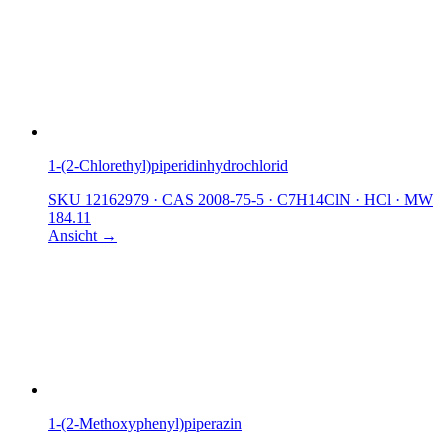
1-(2-Chlorethyl)piperidinhydrochlorid
SKU 12162979
·
CAS 2008-75-5
·
C7H14ClN · HCl
·
MW
184.11
Ansicht →
1-(2-Methoxyphenyl)piperazin