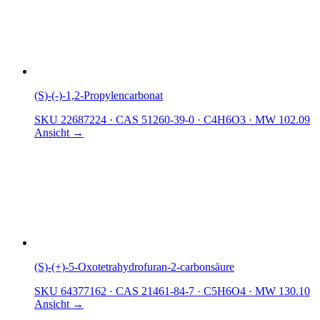
(S)-(-)-1,2-Propylencarbonat
SKU 22687224
·
CAS 51260-39-0
·
C4H6O3
·
MW 102.09
Ansicht →
(S)-(+)-5-Oxotetrahydrofuran-2-carbonsäure
SKU 64377162
·
CAS 21461-84-7
·
C5H6O4
·
MW 130.10
Ansicht →