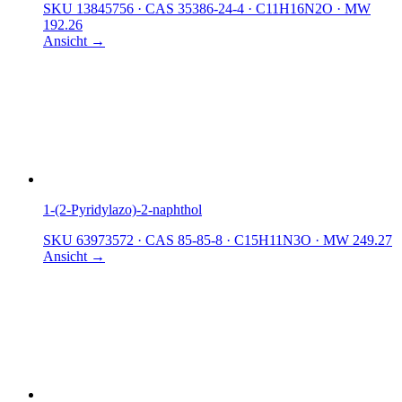
SKU 13845756
·
CAS 35386-24-4
·
C11H16N2O
·
MW
192.26
Ansicht →
1-(2-Pyridylazo)-2-naphthol
SKU 63973572
·
CAS 85-85-8
·
C15H11N3O
·
MW 249.27
Ansicht →