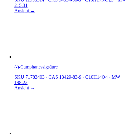
215.31
Ansicht →
(-)-Camphanessigsäure
SKU 71783403
·
CAS 13429-83-9
·
C10H14O4
·
MW
198.22
Ansicht →