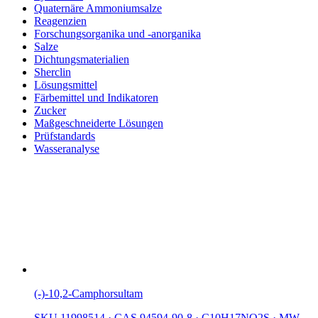
Quaternäre Ammoniumsalze
Reagenzien
Forschungsorganika und -anorganika
Salze
Dichtungsmaterialien
Sherclin
Lösungsmittel
Färbemittel und Indikatoren
Zucker
Maßgeschneiderte Lösungen
Prüfstandards
Wasseranalyse
(-)-10,2-Camphorsultam
SKU 11998514
·
CAS 94594-90-8
·
C10H17NO2S
·
MW