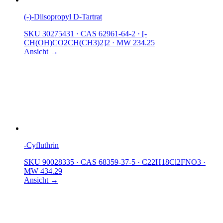
(-)-Diisopropyl D-Tartrat
SKU 30275431
·
CAS 62961-64-2
·
[-
CH(OH)CO2CH(CH3)2]2
·
MW 234.25
Ansicht →
-Cyfluthrin
SKU 90028335
·
CAS 68359-37-5
·
C22H18Cl2FNO3
·
MW 434.29
Ansicht →