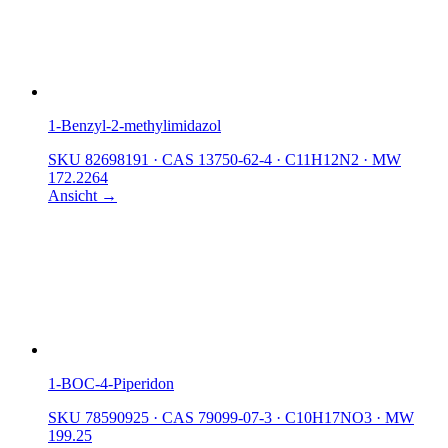
1-Benzyl-2-methylimidazol
SKU 82698191
·
CAS 13750-62-4
·
C11H12N2
·
MW
172.2264
Ansicht →
1-BOC-4-Piperidon
SKU 78590925
·
CAS 79099-07-3
·
C10H17NO3
·
MW
199.25