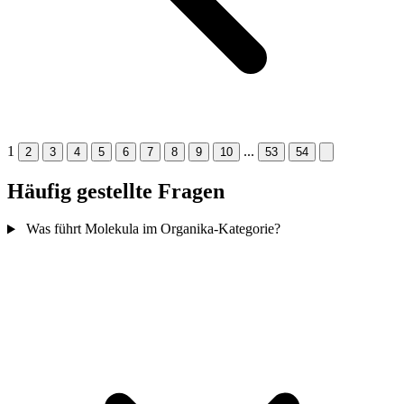
1
...
2
3
4
5
6
7
8
9
10
53
54
Häufig gestellte Fragen
Was führt Molekula im Organika-Kategorie?