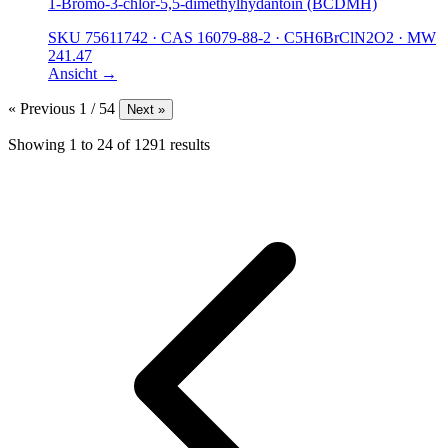
1-Bromo-3-chlor-5,5-dimethylhydantoin (BCDMH)
SKU 75611742
·
CAS 16079-88-2
·
C5H6BrClN2O2
·
MW
241.47
Ansicht →
« Previous
1 / 54
Next »
Showing
1
to
24
of
1291
results