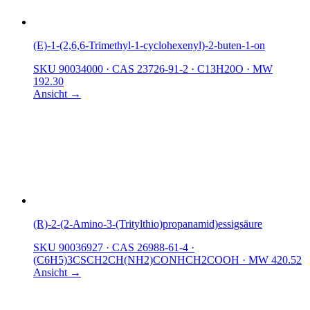
(E)-1-(2,6,6-Trimethyl-1-cyclohexenyl)-2-buten-1-on
SKU 90034000
·
CAS 23726-91-2
·
C13H20O
·
MW
192.30
Ansicht →
(R)-2-(2-Amino-3-(Tritylthio)propanamid)essigsäure
SKU 90036927
·
CAS 26988-61-4
·
(C6H5)3CSCH2CH(NH2)CONHCH2COOH
·
MW 420.52
Ansicht →