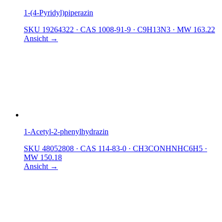
1-(4-Pyridyl)piperazin
SKU 19264322
·
CAS 1008-91-9
·
C9H13N3
·
MW 163.22
Ansicht →
1-Acetyl-2-phenylhydrazin
SKU 48052808
·
CAS 114-83-0
·
CH3CONHNHC6H5
·
MW 150.18
Ansicht →