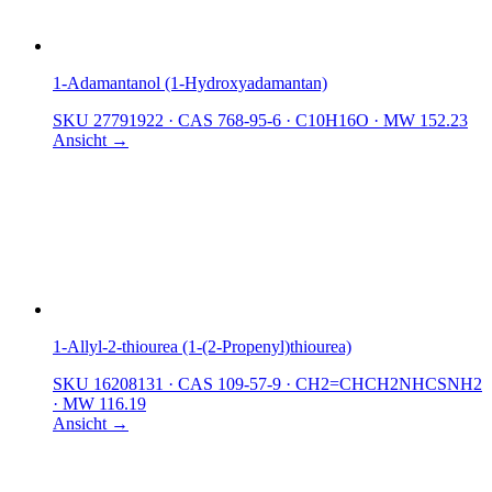
1-Adamantanol (1-Hydroxyadamantan)
SKU 27791922
·
CAS 768-95-6
·
C10H16O
·
MW 152.23
Ansicht →
1-Allyl-2-thiourea (1-(2-Propenyl)thiourea)
SKU 16208131
·
CAS 109-57-9
·
CH2=CHCH2NHCSNH2
·
MW 116.19
Ansicht →