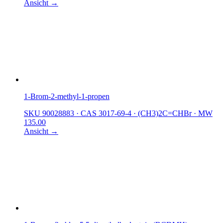
Ansicht →
1-Brom-2-methyl-1-propen
SKU 90028883
·
CAS 3017-69-4
·
(CH3)2C=CHBr
·
MW
135.00
Ansicht →