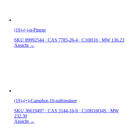
(1S)-(-)-α-Pinene
SKU 89992544
·
CAS 7785-26-4
·
C10H16
·
MW 136.23
Ansicht →
(1S)-(+)-Camphor-10-sulfonsäure
SKU 36619497
·
CAS 3144-16-9
·
C10H16O4S
·
MW
232.30
Ansicht →