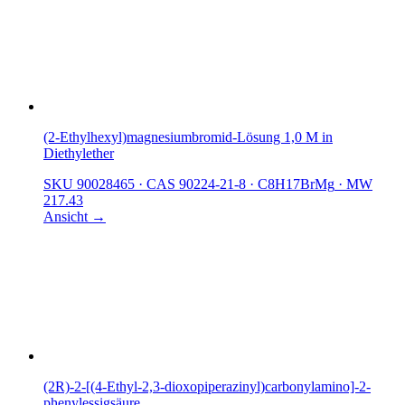
(2-Ethylhexyl)magnesiumbromid-Lösung 1,0 M in
Diethylether
SKU 90028465
·
CAS 90224-21-8
·
C8H17BrMg
·
MW
217.43
Ansicht →
(2R)-2-[(4-Ethyl-2,3-dioxopiperazinyl)carbonylamino]-2-
phenylessigsäure