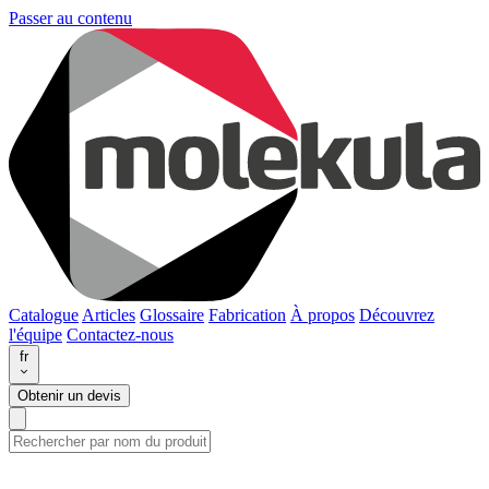
Passer au contenu
Catalogue
Articles
Glossaire
Fabrication
À propos
Découvrez
l'équipe
Contactez-nous
fr
Obtenir un devis