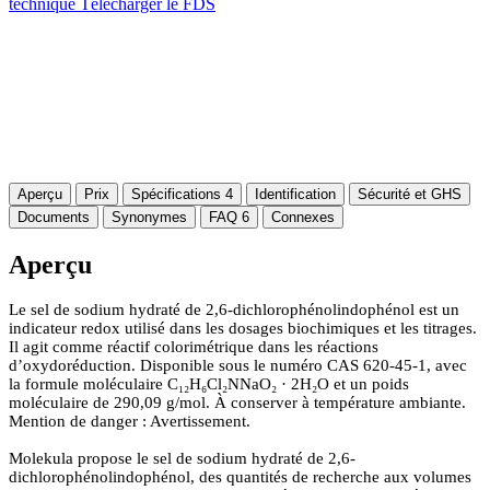
technique
Télécharger le FDS
Aperçu
Prix
Spécifications
4
Identification
Sécurité et GHS
Documents
Synonymes
FAQ
6
Connexes
Aperçu
Le sel de sodium hydraté de 2,6-dichlorophénolindophénol est un
indicateur redox utilisé dans les dosages biochimiques et les titrages.
Il agit comme réactif colorimétrique dans les réactions
d’oxydoréduction. Disponible sous le numéro CAS 620-45-1, avec
la formule moléculaire C₁₂H₆Cl₂NNaO₂ · 2H₂O et un poids
moléculaire de 290,09 g/mol. À conserver à température ambiante.
Mention de danger : Avertissement.
Molekula propose le sel de sodium hydraté de 2,6-
dichlorophénolindophénol, des quantités de recherche aux volumes