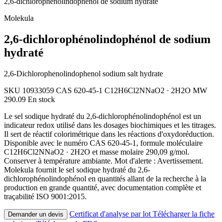
2,6-dichlorophénolindophénol de sodium hydraté
Molekula
2,6-dichlorophénolindophénol de sodium
hydraté
2,6-Dichlorophenolindophenol sodium salt hydrate
SKU 10933059
CAS 620-45-1
C12H6Cl2NNaO2 · 2H2O
MW
290.09
En stock
Le sel sodique hydraté du 2,6-dichlorophénolindophénol est un
indicateur redox utilisé dans les dosages biochimiques et les titrages.
Il sert de réactif colorimétrique dans les réactions d'oxydoréduction.
Disponible avec le numéro CAS 620-45-1, formule moléculaire
C12H6Cl2NNaO2 · 2H2O et masse molaire 290,09 g/mol.
Conserver à température ambiante. Mot d'alerte : Avertissement.
Molekula fournit le sel sodique hydraté du 2,6-
dichlorophénolindophénol en quantités allant de la recherche à la
production en grande quantité, avec documentation complète et
traçabilité ISO 9001:2015.
Certificat d'analyse par lot
Télécharger la fiche
Demander un devis