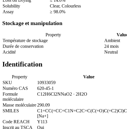
Loss on Drying
≤ 14.0%
Solubility
Clear, Colourless
Assay
≥ 98.0%
Stockage et manipulation
Property
Value
Température de stockage
Ambient
Durée de conservation
24 mois
Acidité
Neutral
Identification
Property
Value
SKU
10933059
Numéro CAS
620-45-1
Formule
C12H6Cl2NNaO2 · 2H2O
moléculaire
Masse moléculaire
290.09
SMILES
C1=CC(=CC=C1N=C2C=C(C(=O)C(=C2)Cl)Cl)[
[Na+]
Code REACH
Y113
Inscrit au TSCA
Oui