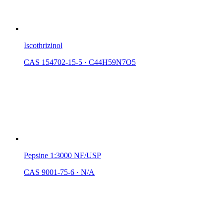
Iscothrizinol
CAS 154702-15-5
·
C44H59N7O5
Pepsine 1:3000 NF/USP
CAS 9001-75-6
·
N/A