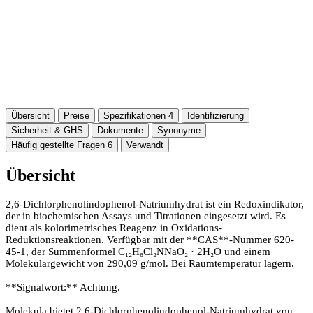
Übersicht
Preise
Spezifikationen
4
Identifizierung
Sicherheit & GHS
Dokumente
Synonyme
Häufig gestellte Fragen
6
Verwandt
Übersicht
2,6-Dichlorphenolindophenol-Natriumhydrat ist ein Redoxindikator,
der in biochemischen Assays und Titrationen eingesetzt wird. Es
dient als kolorimetrisches Reagenz in Oxidations-
Reduktionsreaktionen. Verfügbar mit der **CAS**-Nummer 620-
45-1, der Summenformel C₁₂H₆Cl₂NNaO₂ · 2H₂O und einem
Molekulargewicht von 290,09 g/mol. Bei Raumtemperatur lagern.
**Signalwort:** Achtung.
Molekula bietet 2,6-Dichlorphenolindophenol-Natriumhydrat von