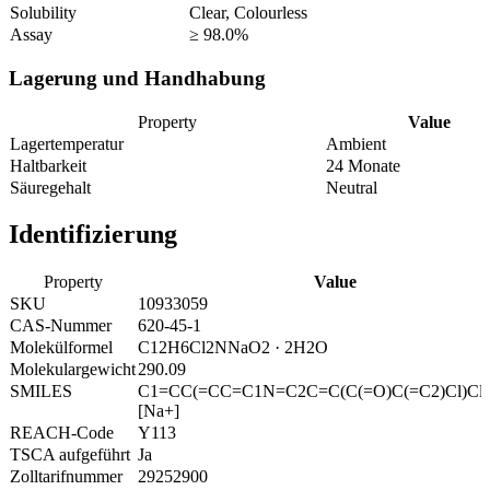
Solubility
Clear, Colourless
Assay
≥ 98.0%
Lagerung und Handhabung
Property
Value
Lagertemperatur
Ambient
Haltbarkeit
24 Monate
Säuregehalt
Neutral
Identifizierung
Property
Value
SKU
10933059
CAS-Nummer
620-45-1
Molekülformel
C12H6Cl2NNaO2 · 2H2O
Molekulargewicht
290.09
SMILES
C1=CC(=CC=C1N=C2C=C(C(=O)C(=C2)Cl)Cl)[
[Na+]
REACH-Code
Y113
TSCA aufgeführt
Ja
Zolltarifnummer
29252900