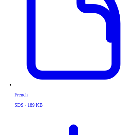
French
SDS
· 189 KB