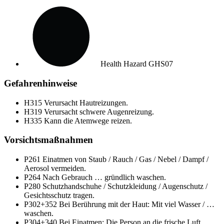
Health Hazard
GHS07
Gefahrenhinweise
H315
Verursacht Hautreizungen.
H319
Verursacht schwere Augenreizung.
H335
Kann die Atemwege reizen.
Vorsichtsmaßnahmen
P261
Einatmen von Staub / Rauch / Gas / Nebel / Dampf /
Aerosol vermeiden.
P264
Nach Gebrauch … gründlich waschen.
P280
Schutzhandschuhe / Schutzkleidung / Augenschutz /
Gesichtsschutz tragen.
P302+352
Bei Berührung mit der Haut: Mit viel Wasser / …
waschen.
P304+340
Bei Einatmen: Die Person an die frische Luft