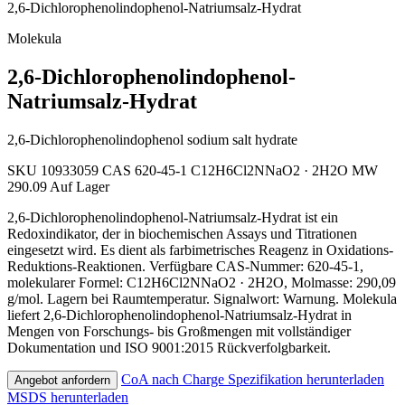
2,6-Dichlorophenolindophenol-Natriumsalz-Hydrat
Molekula
2,6-Dichlorophenolindophenol-
Natriumsalz-Hydrat
2,6-Dichlorophenolindophenol sodium salt hydrate
SKU 10933059
CAS 620-45-1
C12H6Cl2NNaO2 · 2H2O
MW
290.09
Auf Lager
2,6-Dichlorophenolindophenol-Natriumsalz-Hydrat ist ein
Redoxindikator, der in biochemischen Assays und Titrationen
eingesetzt wird. Es dient als farbimetrisches Reagenz in Oxidations-
Reduktions-Reaktionen. Verfügbare CAS-Nummer: 620-45-1,
molekularer Formel: C12H6Cl2NNaO2 · 2H2O, Molmasse: 290,09
g/mol. Lagern bei Raumtemperatur. Signalwort: Warnung. Molekula
liefert 2,6-Dichlorophenolindophenol-Natriumsalz-Hydrat in
Mengen von Forschungs- bis Großmengen mit vollständiger
Dokumentation und ISO 9001:2015 Rückverfolgbarkeit.
CoA nach Charge
Spezifikation herunterladen
Angebot anfordern
MSDS herunterladen