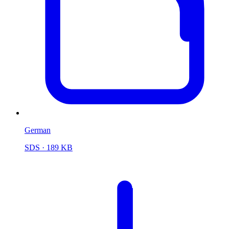
German
SDS
· 189 KB