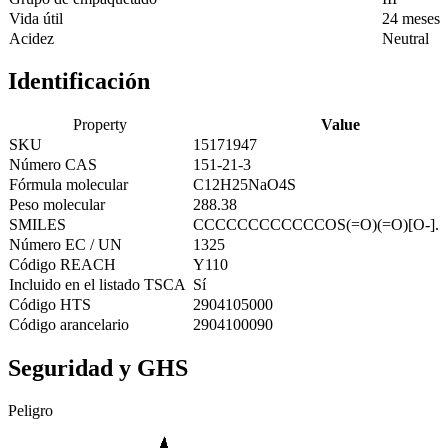
Vida útil
24 meses
Acidez
Neutral
Identificación
Property
Value
SKU
15171947
Número CAS
151-21-3
Fórmula molecular
C12H25NaO4S
Peso molecular
288.38
SMILES
CCCCCCCCCCCCOS(=O)(=O)[O-].[
Número EC / UN
1325
Código REACH
Y110
Incluido en el listado TSCA
Sí
Código HTS
2904105000
Código arancelario
2904100090
Seguridad y GHS
Peligro