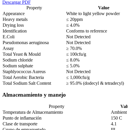
Descargar PDF
Property
Value
Appearance
White to light yellow powder
Heavy metals
≤ 20ppm
Drying loss
≤ 4.0%
Identification
Conforms to reference
E.Coli
Not Detected
Pseudomonas aeruginosa
Not Detected
Assay
≥ 70.0%
Total Yeast & Mould
≤ 100cfu/g
Sodium chloride
≤ 8.0%
Sodium sulphate
≤ 5.0%
Staphlyococcus Aureus
Not Detected
Total Aerobic Bacteria
≤ 1,000cfu/g
Total Sodium Salt Content
≥ 95.0% (dodecyl & tetradecyl)
Almacenamiento y manejo
Property
Valu
Temperatura de Almacenamiento
Ambient
Punto de inflamación
150 C
Clase de transporte
4.1
Grupo de empaquetado
III