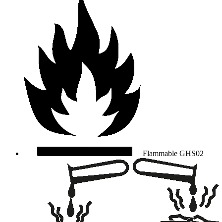
Flammable
GHS02