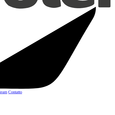
 team
Contatto