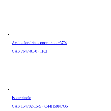
Acido cloridrico concentrato ~37%
CAS 7647-01-0
·
HCl
Iscotrizinolo
CAS 154702-15-5
·
C44H59N7O5