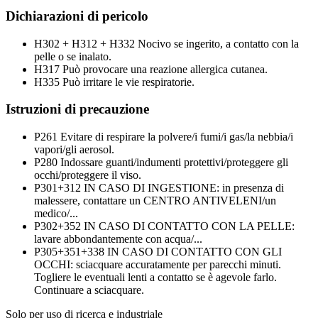
Dichiarazioni di pericolo
H302 + H312 + H332
Nocivo se ingerito, a contatto con la
pelle o se inalato.
H317
Può provocare una reazione allergica cutanea.
H335
Può irritare le vie respiratorie.
Istruzioni di precauzione
P261
Evitare di respirare la polvere/i fumi/i gas/la nebbia/i
vapori/gli aerosol.
P280
Indossare guanti/indumenti protettivi/proteggere gli
occhi/proteggere il viso.
P301+312
IN CASO DI INGESTIONE: in presenza di
malessere, contattare un CENTRO ANTIVELENI/un
medico/...
P302+352
IN CASO DI CONTATTO CON LA PELLE:
lavare abbondantemente con acqua/...
P305+351+338
IN CASO DI CONTATTO CON GLI
OCCHI: sciacquare accuratamente per parecchi minuti.
Togliere le eventuali lenti a contatto se è agevole farlo.
Continuare a sciacquare.
Solo per uso di ricerca e industriale