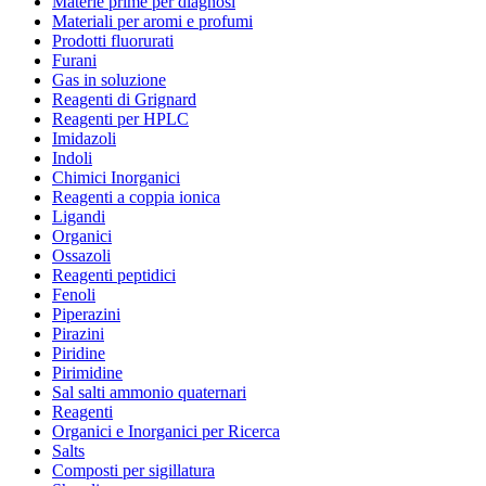
Materie prime per diagnosi
Materiali per aromi e profumi
Prodotti fluorurati
Furani
Gas in soluzione
Reagenti di Grignard
Reagenti per HPLC
Imidazoli
Indoli
Chimici Inorganici
Reagenti a coppia ionica
Ligandi
Organici
Ossazoli
Reagenti peptidici
Fenoli
Piperazini
Pirazini
Piridine
Pirimidine
Sal salti ammonio quaternari
Reagenti
Organici e Inorganici per Ricerca
Salts
Composti per sigillatura