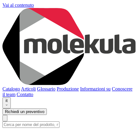
Vai al contenuto
Catalogo
Articoli
Glossario
Produzione
Informazioni su
Conoscere
il team
Contatto
it
Richiedi un preventivo