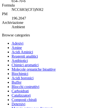
654-70-6
Formula
NCC6H3(CF3)NH2
PM
196.2047
Archiviazione
Ambient
Browse categories
Adesivi
Amine
Acidi Aminici
Reagenti analitici
Antibiotici
Chimici aromatici
Molecole organiche bioattive
Biochimici
Acidi boronici
Buffer
Blocchi costruttivi
Carboidrati
Catalizzatori
Composti chirali
Detersivi