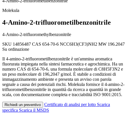
4-Amino-2-trifluorometilbenzonitrile
Molekula
4-Amino-2-trifluorometilbenzonitrile
4-Amino-2-trifluoromethylbenzonitrile
SKU 14856487
CAS 654-70-6
NCC6H3(CF3)NH2
MW 196.2047
Su ordinazione
Il 4-amino-2-trifluorometilbenzonitrile è un'ammina aromatica
fluorurata impiegata nella sintesi farmaceutica e agrochimica. Ha un
numero CAS di 654-70-6, una formula molecolare di C8H5F3N2 e
un peso molecolare di 196,2047 g/mol. È stabile a condizioni di
immagazzinamento ambiente e presenta un avviso con parola
segnale a causa dei potenziali rischi. Molekula fornisce il 4-amino-2-
trifluorometilbenzonitrile in quantità da ricerca a quantità in grande
scala, con documentazione completa e tracciabilità ISO 9001:2015.
Certificato di analisi per lotto
Scarica
Richiedi un preventivo
specifica
Scarica il MSDS