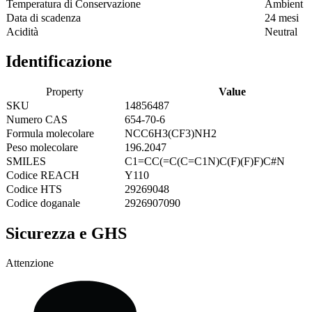
Temperatura di Conservazione
Ambient
Data di scadenza
24 mesi
Acidità
Neutral
Identificazione
Property
Value
SKU
14856487
Numero CAS
654-70-6
Formula molecolare
NCC6H3(CF3)NH2
Peso molecolare
196.2047
SMILES
C1=CC(=C(C=C1N)C(F)(F)F)C#N
Codice REACH
Y110
Codice HTS
29269048
Codice doganale
2926907090
Sicurezza e GHS
Attenzione