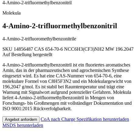
4-Amino-2-trifluormethylbenzonitril
Molekula
4-Amino-2-trifluormethylbenzonitril
4-Amino-2-trifluoromethylbenzonitrile
SKU 14856487
CAS 654-70-6
NCC6H3(CF3)NH2
MW 196.2047
Auf Bestellung hergestellt
4-Amino-2-trifluormethylbenzonitril ist ein fluoriertes aromatisches
Amin, das in der pharmazeutischen und agrochemischen Synthese
eingesetzt wird. Es hat eine CAS-Nummer von 654-70-6, eine
molekulare Formel von C8H5F3N2 und ein Molekulargewicht von
196,2047 g/mol. Es ist stabil bei Raumtemperatur und trägt eine
Warnung mit Signalwort aufgrund potenzieller Gefahren. Molekula
liefert 4-Amino-2-trifluormethylbenzonitril in Mengen von
Forschungs- bis Großmengen mit vollständiger Dokumentation und
ISO 9001:2015 Rückverfolgbarkeit.
CoA nach Charge
Spezifikation herunterladen
Angebot anfordern
MSDS herunterladen