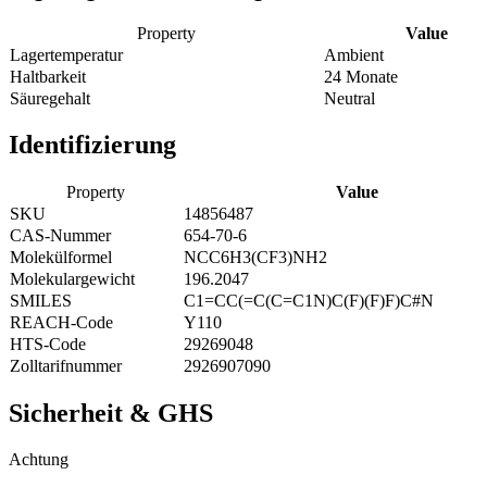
Property
Value
Lagertemperatur
Ambient
Haltbarkeit
24 Monate
Säuregehalt
Neutral
Identifizierung
Property
Value
SKU
14856487
CAS-Nummer
654-70-6
Molekülformel
NCC6H3(CF3)NH2
Molekulargewicht
196.2047
SMILES
C1=CC(=C(C=C1N)C(F)(F)F)C#N
REACH-Code
Y110
HTS-Code
29269048
Zolltarifnummer
2926907090
Sicherheit & GHS
Achtung