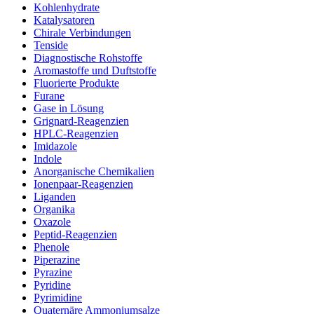
Kohlenhydrate
Katalysatoren
Chirale Verbindungen
Tenside
Diagnostische Rohstoffe
Aromastoffe und Duftstoffe
Fluorierte Produkte
Furane
Gase in Lösung
Grignard-Reagenzien
HPLC-Reagenzien
Imidazole
Indole
Anorganische Chemikalien
Ionenpaar-Reagenzien
Liganden
Organika
Oxazole
Peptid-Reagenzien
Phenole
Piperazine
Pyrazine
Pyridine
Pyrimidine
Quaternäre Ammoniumsalze