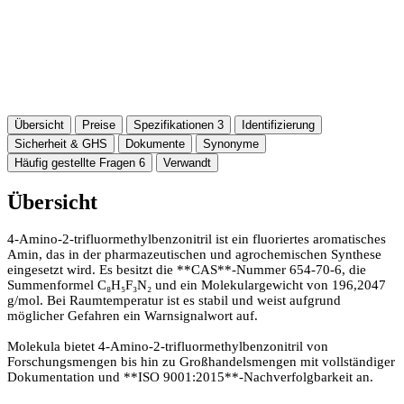
Übersicht
Preise
Spezifikationen
3
Identifizierung
Sicherheit & GHS
Dokumente
Synonyme
Häufig gestellte Fragen
6
Verwandt
Übersicht
4-Amino-2-trifluormethylbenzonitril ist ein fluoriertes aromatisches
Amin, das in der pharmazeutischen und agrochemischen Synthese
eingesetzt wird. Es besitzt die **CAS**-Nummer 654-70-6, die
Summenformel C₈H₅F₃N₂ und ein Molekulargewicht von 196,2047
g/mol. Bei Raumtemperatur ist es stabil und weist aufgrund
möglicher Gefahren ein Warnsignalwort auf.
Molekula bietet 4-Amino-2-trifluormethylbenzonitril von
Forschungsmengen bis hin zu Großhandelsmengen mit vollständiger
Dokumentation und **ISO 9001:2015**-Nachverfolgbarkeit an.