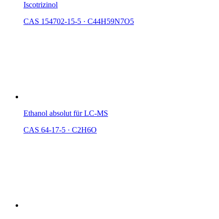
Iscotrizinol
CAS 154702-15-5
·
C44H59N7O5
Ethanol absolut für LC-MS
CAS 64-17-5
·
C2H6O