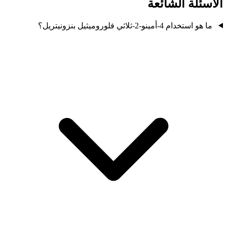
الأسئلة الشائعة
ما هو استخدام 4-أمينو-2-ثلاثي فلوروميثيل بنزونيتريل؟