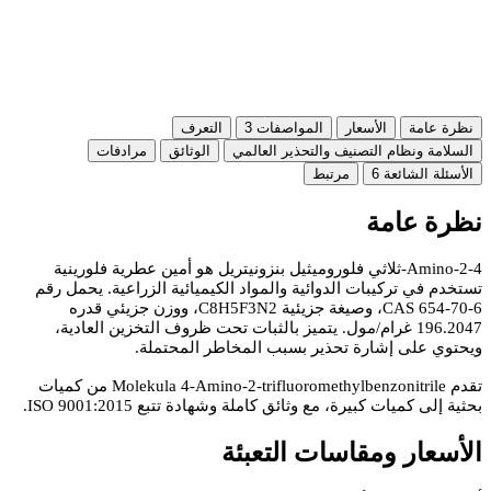
نظرة عامة
الأسعار
المواصفات
3
التعرف
السلامة ونظام التصنيف والتحذير العالمي
الوثائق
مرادفات
الأسئلة الشائعة
6
مرتبط
نظرة عامة
4-Amino-2-ثلاثي فلوروميثيل بنزونيتريل هو أمين عطرية فلورينية
تستخدم في تركيبات الدوائية والمواد الكيميائية الزراعية. يحمل رقم
CAS 654-70-6، وصيغة جزيئية C8H5F3N2، ووزن جزيئي قدره
196.2047 غرام/مول. يتميز بالثبات تحت ظروف التخزين العادية،
ويحتوي على إشارة تحذير بسبب المخاطر المحتملة.
تقدم Molekula 4-Amino-2-trifluoromethylbenzonitrile من كميات
بحثية إلى كميات كبيرة، مع وثائق كاملة وشهادة تتبع ISO 9001:2015.
الأسعار ومقاسات التعبئة