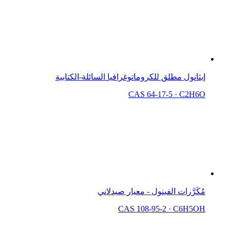
إيثانول مطلق للكروماتوغرافيا السائلة-الكتابية
CAS 64-17-5
·
C2H6O
مُكَرَّرات الفينول - معيار صيدلاني
CAS 108-95-2
·
C6H5OH