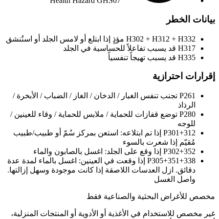
Health Hazard
GHS07
بيانات الخطر
H302 + H312 + H332
مؤذٍ إذا ابتلع أو لامس الجلد أو استُنشق
H317
قد يسبب تفاعلاً للحساسية في الجلد
H335
قد يسبب تهيجاً تنفسياً
إقرارات احترازية
P261
تجنب تنفس الغبار / الدخان / الغاز / الضباب / الأبخرة /
الرذاذ
P280
توضع قفازات للحماية / ملابس للحماية / وقاء للعينين /
للوجه
P301+312
إذا تم ابتلاعه: استعن بمركز سُمّ أو طبيب/طبيب
مُقيّم إذا شعرت بالسوء
P302+352
إذا وقع على الجلد: اغسل بالصابون والماء
P305+351+338
إذا وقعت في العينين: اغسل بالماء لمدة عدة
دقائق. ازل العدسات اللاصقة إذا كانت موجودة وسهل إزالتها.
واصل الغسل
مخصص للأغراض البحثية والصناعية فقط
غير مخصص للاستخدام في الأغذية أو الأدوية أو المنتجات المنزلية،