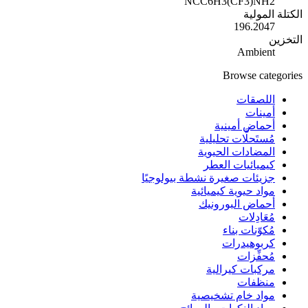
NCC6H3(CF3)NH2
الكتلة المولية
196.2047
التخزين
Ambient
Browse categories
اللصقات
أمينات
أحماض أمينية
مُستَحلَّات تحليلية
المضادات الحيوية
كيميائيات العطر
جزيئات صغيرة نشطة بيولوجيًا
مواد حيوية كيميائية
أحماض البورونيك
مُعَادِلات
مُكوّنات بناء
كربوهيدرات
مُحفِّزات
مركبات كيرالية
منظفات
مواد خام تشخيصية