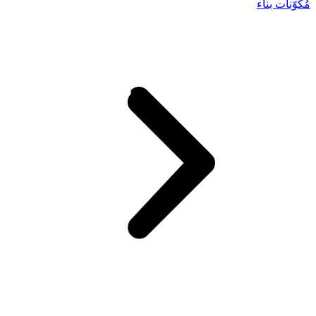
مُكوّنات بناء