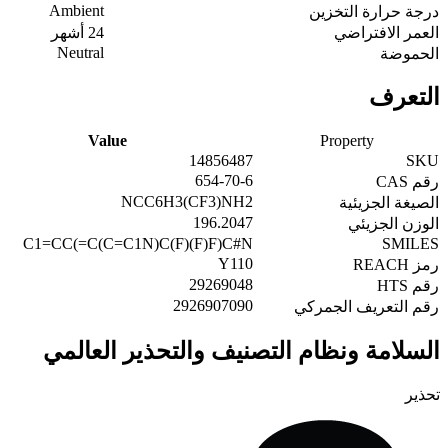
Ambient
درجة حرارة التخزين
العمر الافتراضي
24 أشهر
Neutral
الحموضة
التعرف
Value
Property
14856487
SKU
654-70-6
رقم CAS
NCC6H3(CF3)NH2
الصيغة الجزيئية
196.2047
الوزن الجزيئي
C1=CC(=C(C=C1N)C(F)(F)F)C#N
SMILES
Y110
رمز REACH
29269048
رقم HTS
2926907090
رقم التعريف الجمركي
السلامة ونظام التصنيف والتحذير العالمي
تحذير