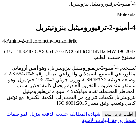
4-أمينو-2-ترفيوروميثيل بنزونيتريل
Molekula
4-أمينو-2-ترفيوروميثيل بنزونيتريل
4-Amino-2-trifluoromethylbenzonitrile
SKU 14856487
CAS 654-70-6
NCC6H3(CF3)NH2
MW 196.2047
مصنوع حسب الطلب
يُستخدم 4-أمينو-2-تريفلوروميثيل بنزونيترايل، وهو أمين أروماتي
مفلور، في التصنيع الصيدلاني والزراعي. يمتلك رقم CAS 654-70-6،
وصيغة جزيئية C8H5F3N2، ووزن جزيئي 196.2047 جم/مول. وهو
مستقر عند ظروف التخزين العادية ويحمل كلمة تحذير بسبب
المخاطر المحتملة. تقدم موليكولا 4-أمينو-2-تريفلوروميثيل
بنزونيترايل بكميات تتراوح من البحث إلى الكمية الكبيرة، مع توثيق
كامل وتعقب وفق معيار ISO 9001:2015.
شهادة المطابقة حسب الدفعة
تنزيل المواصفات
اطلب عرض سعر
تحميل ورقة البيانات الأمنية