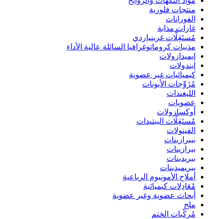
مواد النكهات والروائح
منتجات فلورية
الفورانات
غازات مذابة
مُستَقِلَّات غرينياردي
مذيبات كروماتوغرافيا السائلة عالية الأداء
إيميدازولات
إيندولات
كيميائيات غير عضوية
مُزَوِّجات الأيونات
الليغندات
عضويات
أوكسازولات
مُستَقِلَّات الببتيدات
الفينولات
بيبرازينات
بيرازينات
بيريدينات
بيريميدينات
أملاح الأمونيوم الرباعية
مُعَادِلات كيميائية
أبحاث عضوية وغير عضوية
ملح
مُركّبات الختم