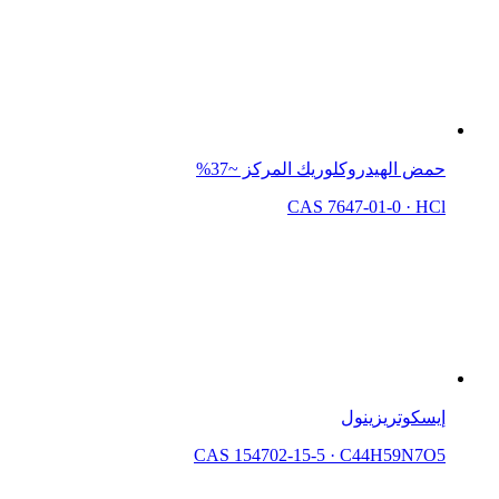
حمض الهيدروكلوريك المركز ~37%
CAS 7647-01-0
·
HCl
إيسكوتريزينول
CAS 154702-15-5
·
C44H59N7O5