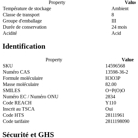
Property
Value
Température de stockage
Ambient
Classe de transport
8
Groupe d'emballage
III
Durée de conservation
24 mois
Acidité
Acid
Identification
Property
Value
SKU
14596568
Numéro CAS
13598-36-2
Formule moléculaire
H3O3P
Masse moléculaire
82.00
SMILES
O=P(O)O
Numéro EC / Numéro ONU
2834
Code REACH
Y110
Inscrit au TSCA
Oui
Code HTS
28111961
Code tarifaire
2811198090
Sécurité et GHS