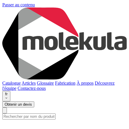
Passer au contenu
Catalogue
Articles
Glossaire
Fabrication
À propos
Découvrez
l'équipe
Contactez-nous
fr
Obtenir un devis