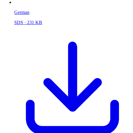
German
SDS
· 231 KB