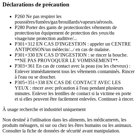
Déclarations de précaution
P260
Ne pas respirer les
poussières/fumées/gaz/brouillards/vapeurs/aérosols.
P280
Porter des gants de protection/des vêtements de
protection/un équipement de protection des yeux/du
visage/une protection auditive/...
P301+312
EN CAS D'INGESTION : appeler un CENTRE
ANTIPOISON/un médecin/.../ en cas de malaise.
P301+330
EN CAS D’INGESTION : se rincer la bouche.
**NE PAS PROVOQUER LE VOMISSEMENT**.
P303+361
En cas de contact avec la peau (ou les cheveux) :
Enlever immédiatement tous les vêtements contaminés. Rincer
à l'eau ou se doucher.
P305+351+338
EN CAS DE CONTACT AVEC LES
YEUX : rincer avec précaution à l'eau pendant plusieurs
minutes. Enlever les lentilles de contact si la victime en porte
et si elles peuvent être facilement enlevées. Continuer à rincer.
À usage recherche et industriel uniquement
Non destiné à l'utilisation dans les aliments, les médicaments, les
produits ménagers, ni sur ou chez les êtres humains ou les animaux.
Consulter la fiche de données de sécurité avant manipulation.