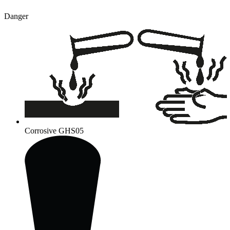
Danger
Corrosive
GHS05