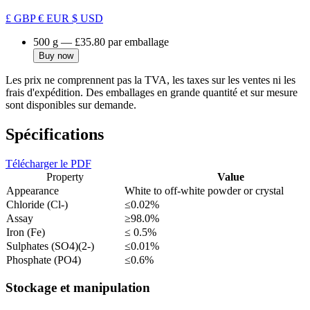
£ GBP
€ EUR
$ USD
500 g
—
£35.80
par emballage
Buy now
Les prix ne comprennent pas la TVA, les taxes sur les ventes ni les
frais d'expédition. Des emballages en grande quantité et sur mesure
sont disponibles sur demande.
Spécifications
Télécharger le PDF
Property
Value
Appearance
White to off-white powder or crystal
Chloride (Cl-)
≤0.02%
Assay
≥98.0%
Iron (Fe)
≤ 0.5%
Sulphates (SO4)(2-)
≤0.01%
Phosphate (PO4)
≤0.6%
Stockage et manipulation