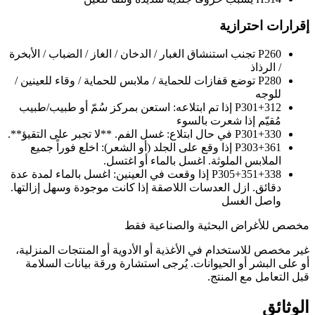
إقرارات احترازية
P260
تجنب استنشاق الغبار / الدخان / الغاز / الضباب / الأبخرة
/ الرذاذ
P280
توضع قفازات للحماية / ملابس للحماية / وقاء للعينين /
للوجه
P301+312
إذا تم ابتلاعه: استعن بمركز سُمّ أو طبيب/طبيب
مُقيّم إذا شعرت بالسوء
P301+330
في حال ابتلاع: غسل الفم. **لا تجبر على التقيؤ**.
P303+361
إذا وقع على الجلد (أو الشعر): اخلع فوراً جميع
الملابس الملوثة. اغسل بالماء أو اغتسل.
P305+351+338
إذا وقعت في العينين: اغسل بالماء لمدة عدة
دقائق. ازل العدسات اللاصقة إذا كانت موجودة وسهل إزالتها.
واصل الغسل
مخصص للأغراض البحثية والصناعية فقط
غير مخصص للاستخدام في الأغذية أو الأدوية أو المنتجات المنزلية،
أو على البشر أو الحيوانات. يُرجى استشارة ورقة بيانات السلامة
قبل التعامل مع المنتج.
الوثائق