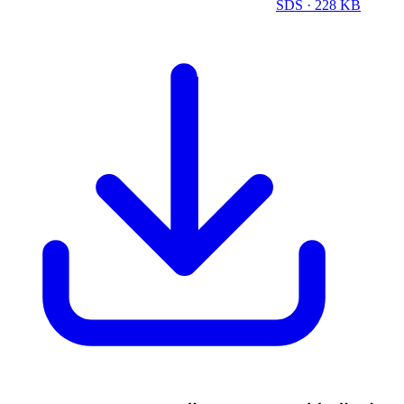
SDS
· 228 KB