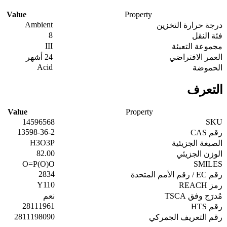
Value
Property
Ambient
درجة حرارة التخزين
8
فئة النقل
III
مجموعة التعبئة
العمر الافتراضي
24 أشهر
Acid
الحموضة
التعرف
Value
Property
14596568
SKU
13598-36-2
رقم CAS
H3O3P
الصيغة الجزيئية
82.00
الوزن الجزيئي
O=P(O)O
SMILES
2834
رقم EC / رقم الأمم المتحدة
Y110
رمز REACH
مُدرَج وفق TSCA
نعم
28111961
رقم HTS
2811198090
رقم التعريف الجمركي