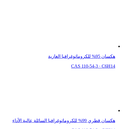
هكسان 95% للكروماتوغرافيا الغازية
CAS 110-54-3
·
C6H14
هكسان قطري 99% للكروماتوغرافيا السائلة عالية الأداء