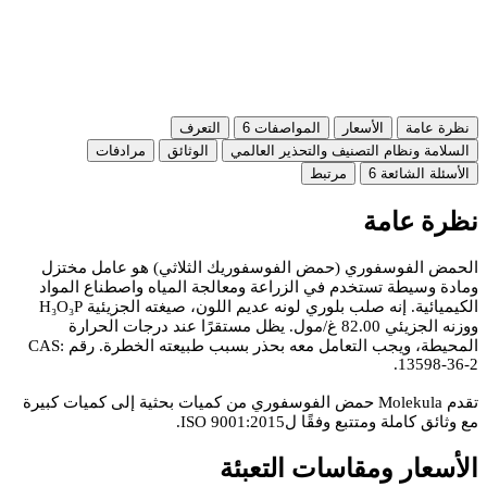
نظرة عامة
الأسعار
المواصفات
6
التعرف
السلامة ونظام التصنيف والتحذير العالمي
الوثائق
مرادفات
الأسئلة الشائعة
6
مرتبط
نظرة عامة
الحمض الفوسفوري (حمض الفوسفوريك الثلاثي) هو عامل مختزل
ومادة وسيطة تستخدم في الزراعة ومعالجة المياه واصطناع المواد
الكيميائية. إنه صلب بلوري لونه عديم اللون، صيغته الجزيئية H₃O₃P
ووزنه الجزيئي 82.00 غ/مول. يظل مستقرًا عند درجات الحرارة
المحيطة، ويجب التعامل معه بحذر بسبب طبيعته الخطرة. رقم CAS:
13598-36-2.
تقدم Molekula حمض الفوسفوري من كميات بحثية إلى كميات كبيرة
مع وثائق كاملة ومتتبع وفقًا لISO 9001:2015.
الأسعار ومقاسات التعبئة