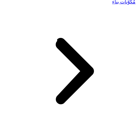
مُكوّنات بناء