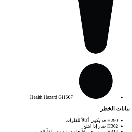
Health Hazard
GHS07
بيانات الخطر
H290
قد يكون أكالاً للفلزات
H302
ضار إذا ابتلع
H314
يسبب حروقاً جلدية شديدة وتلفاً للعين