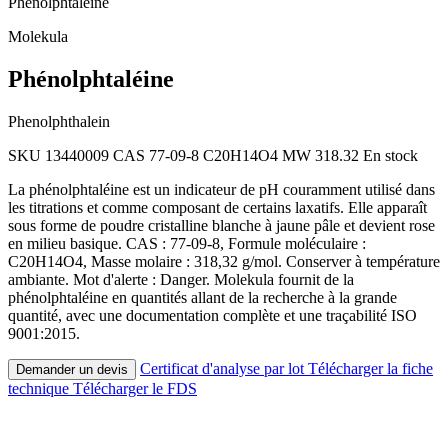
Phénolphtaléine
Molekula
Phénolphtaléine
Phenolphthalein
SKU 13440009
CAS 77-09-8
C20H14O4
MW 318.32
En stock
La phénolphtaléine est un indicateur de pH couramment utilisé dans
les titrations et comme composant de certains laxatifs. Elle apparaît
sous forme de poudre cristalline blanche à jaune pâle et devient rose
en milieu basique. CAS : 77-09-8, Formule moléculaire :
C20H14O4, Masse molaire : 318,32 g/mol. Conserver à température
ambiante. Mot d'alerte : Danger. Molekula fournit de la
phénolphtaléine en quantités allant de la recherche à la grande
quantité, avec une documentation complète et une traçabilité ISO
9001:2015.
Certificat d'analyse par lot
Télécharger la fiche
Demander un devis
technique
Télécharger le FDS