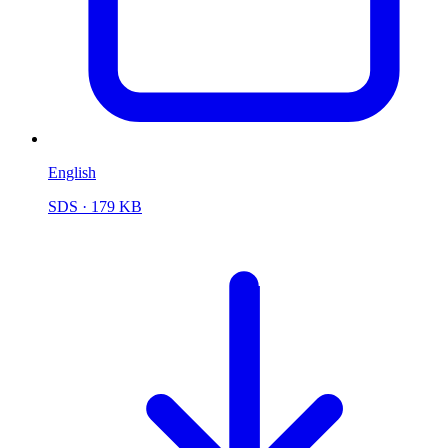
English
SDS
· 179 KB