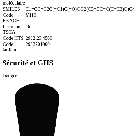
moléculaire
SMILES
C1=CC=C2C(=C1)C(=O)OC2(C3=CC=C(C=C3)O)C4
Code
Y110
REACH
Inscrit au
Oui
TSCA
Code HTS
2932.20.4500
Code
2932201000
tarifaire
Sécurité et GHS
Danger