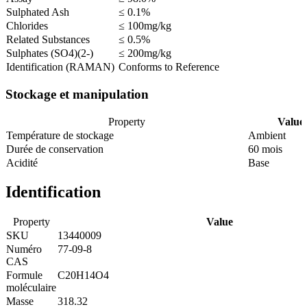
Sulphated Ash
≤ 0.1%
Chlorides
≤ 100mg/kg
Related Substances
≤ 0.5%
Sulphates (SO4)(2-)
≤ 200mg/kg
Identification (RAMAN)
Conforms to Reference
Stockage et manipulation
Property
Value
Température de stockage
Ambient
Durée de conservation
60 mois
Acidité
Base
Identification
Property
Value
SKU
13440009
Numéro
77-09-8
CAS
Formule
C20H14O4
moléculaire
Masse
318.32