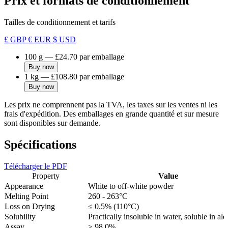
Prix et formats de conditionnement
Tailles de conditionnement et tarifs
£ GBP
€ EUR
$ USD
100 g
—
£24.70
par emballage
Buy now
1 kg
—
£108.80
par emballage
Buy now
Les prix ne comprennent pas la TVA, les taxes sur les ventes ni les
frais d'expédition. Des emballages en grande quantité et sur mesure
sont disponibles sur demande.
Spécifications
Télécharger le PDF
Property
Value
Appearance
White to off-white powder
Melting Point
260 - 263°C
Loss on Drying
≤ 0.5% (110°C)
Solubility
Practically insoluble in water, soluble in alc
Assay
≥ 98.0%