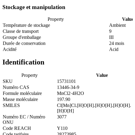
Stockage et manipulation
Property
Value
Température de stockage
Ambient
Classe de transport
9
Groupe d'emballage
III
Durée de conservation
24 mois
Acidité
Acid
Identification
Property
Value
SKU
15731101
Numéro CAS
13446-34-9
Formule moléculaire
MnCl2·4H2O
Masse moléculaire
197.90
SMILES
Cl[Mn]Cl.[H]O[H].[H]O[H].[H]O[H].
[H]O[H]
Numéro EC / Numéro
3077
ONU
Code REACH
Y110
Code tarifaire
28273985