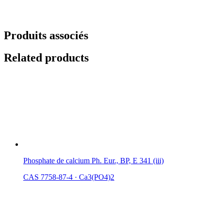
Produits associés
Related products
Phosphate de calcium Ph. Eur., BP, E 341 (iii)
CAS 7758-87-4
·
Ca3(PO4)2