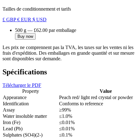
Tailles de conditionnement et tarifs
£ GBP
€ EUR
$ USD
500 g
—
£62.00
par emballage
Buy now
Les prix ne comprennent pas la TVA, les taxes sur les ventes ni les
frais d'expédition. Des emballages en grande quantité et sur mesure
sont disponibles sur demande.
Spécifications
Télécharger le PDF
Property
Value
Appearance
Peach red/ light red crystal or powder
Identification
Conforms to reference
Assay
≥99%
Water insoluble matter
≤1.0%
Iron (Fe)
≤0.01%
Lead (Pb)
≤0.01%
Sulphates (SO4)(2-)
≤0.1%