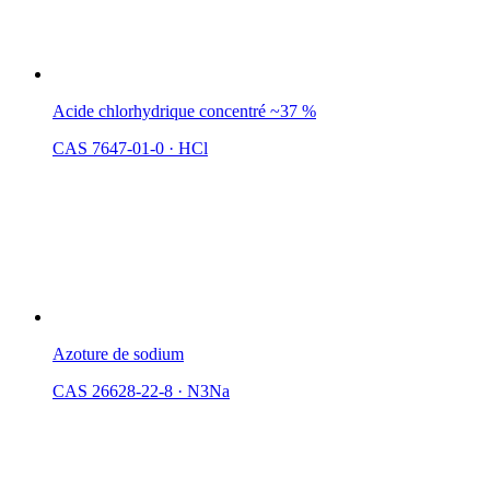
Acide chlorhydrique concentré ~37 %
CAS 7647-01-0
·
HCl
Azoture de sodium
CAS 26628-22-8
·
N3Na