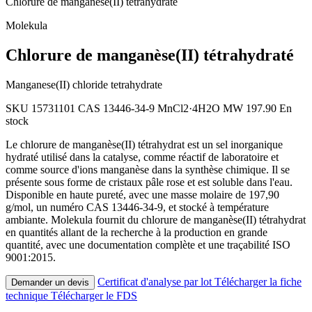
Chlorure de manganèse(II) tétrahydraté
Molekula
Chlorure de manganèse(II) tétrahydraté
Manganese(II) chloride tetrahydrate
SKU 15731101
CAS 13446-34-9
MnCl2·4H2O
MW 197.90
En
stock
Le chlorure de manganèse(II) tétrahydrat est un sel inorganique
hydraté utilisé dans la catalyse, comme réactif de laboratoire et
comme source d'ions manganèse dans la synthèse chimique. Il se
présente sous forme de cristaux pâle rose et est soluble dans l'eau.
Disponible en haute pureté, avec une masse molaire de 197,90
g/mol, un numéro CAS 13446-34-9, et stocké à température
ambiante. Molekula fournit du chlorure de manganèse(II) tétrahydrat
en quantités allant de la recherche à la production en grande
quantité, avec une documentation complète et une traçabilité ISO
9001:2015.
Certificat d'analyse par lot
Télécharger la fiche
Demander un devis
technique
Télécharger le FDS