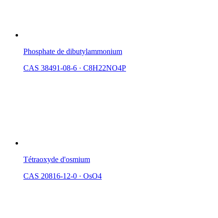
Phosphate de dibutylammonium
CAS 38491-08-6
·
C8H22NO4P
Tétraoxyde d'osmium
CAS 20816-12-0
·
OsO4