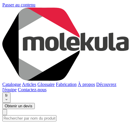
Passer au contenu
Catalogue
Articles
Glossaire
Fabrication
À propos
Découvrez
l'équipe
Contactez-nous
fr
Obtenir un devis