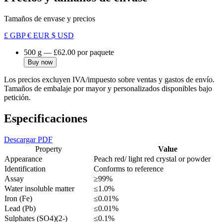
Tamaños de envase y precios
£ GBP
€ EUR
$ USD
500 g
—
£62.00
por paquete
Buy now
Los precios excluyen IVA/impuesto sobre ventas y gastos de envío.
Tamaños de embalaje por mayor y personalizados disponibles bajo
petición.
Especificaciones
Descargar PDF
Property
Value
Appearance
Peach red/ light red crystal or powder
Identification
Conforms to reference
Assay
≥99%
Water insoluble matter
≤1.0%
Iron (Fe)
≤0.01%
Lead (Pb)
≤0.01%
Sulphates (SO4)(2-)
≤0.1%