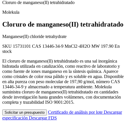
Cloruro de manganeso(II) tetrahidratado
Molekula
Cloruro de manganeso(II) tetrahidratado
Manganese(II) chloride tetrahydrate
SKU 15731101
CAS 13446-34-9
MnCl2·4H2O
MW 197.90
En
stock
El cloruro de manganeso(II) tetrahidratado es una sal inorgánica
hidratada utilizada en catalización, como reactivo de laboratorio y
como fuente de iones manganeso en la síntesis química. Aparece
como cristales de color rosa pálido y es soluble en agua. Disponible
en alta pureza con peso molecular de 197,90 g/mol, número CAS
13446-34-9 y almacenado a temperatura ambiente. Molekula
suministra cloruro de manganeso(II) tetrahidratado en cantidades
desde investigación hasta grandes volúmenes, con documentación
completa y trazabilidad ISO 9001:2015.
Certificado de análisis por lote
Descargar
Solicitar un presupuesto
especificación
Descargar FDS