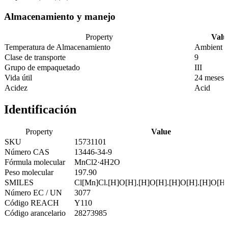
Almacenamiento y manejo
Property
Valu
Temperatura de Almacenamiento
Ambient
Clase de transporte
9
Grupo de empaquetado
III
Vida útil
24 meses
Acidez
Acid
Identificación
Property
Value
SKU
15731101
Número CAS
13446-34-9
Fórmula molecular
MnCl2·4H2O
Peso molecular
197.90
SMILES
Cl[Mn]Cl.[H]O[H].[H]O[H].[H]O[H].[H]O[H]
Número EC / UN
3077
Código REACH
Y110
Código arancelario
28273985