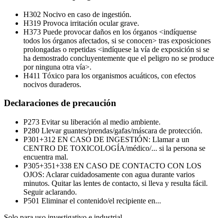
H302
Nocivo en caso de ingestión.
H319
Provoca irritación ocular grave.
H373
Puede provocar daños en los órganos <indíquense
todos los órganos afectados, si se conocen> tras exposiciones
prolongadas o repetidas <indíquese la vía de exposición si se
ha demostrado concluyentemente que el peligro no se produce
por ninguna otra vía>.
H411
Tóxico para los organismos acuáticos, con efectos
nocivos duraderos.
Declaraciones de precaución
P273
Evitar su liberación al medio ambiente.
P280
Llevar guantes/prendas/gafas/máscara de protección.
P301+312
EN CASO DE INGESTIÓN: Llamar a un
CENTRO DE TOXICOLOGÍA/médico/... si la persona se
encuentra mal.
P305+351+338
EN CASO DE CONTACTO CON LOS
OJOS: Aclarar cuidadosamente con agua durante varios
minutos. Quitar las lentes de contacto, si lleva y resulta fácil.
Seguir aclarando.
P501
Eliminar el contenido/el recipiente en...
Solo para uso investigativo e industrial