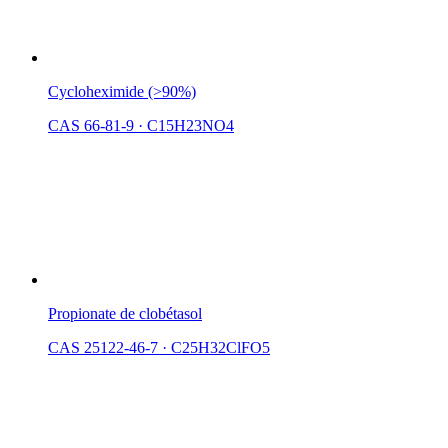
Cycloheximide (>90%)
CAS 66-81-9
·
C15H23NO4
Propionate de clobétasol
CAS 25122-46-7
·
C25H32ClFO5