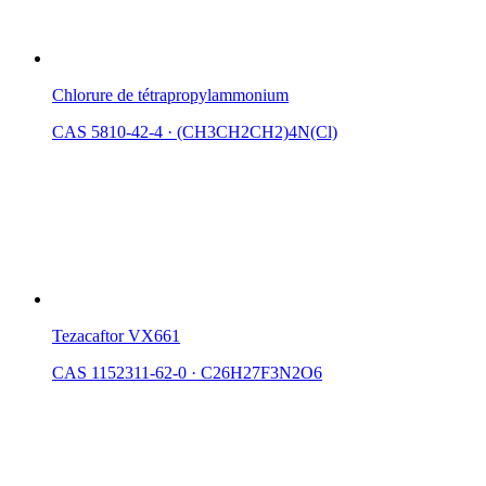
Chlorure de tétrapropylammonium
CAS 5810-42-4
·
(CH3CH2CH2)4N(Cl)
Tezacaftor VX661
CAS 1152311-62-0
·
C26H27F3N2O6