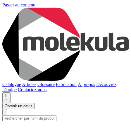
Passer au contenu
Catalogue
Articles
Glossaire
Fabrication
À propos
Découvrez
l'équipe
Contactez-nous
fr
Obtenir un devis