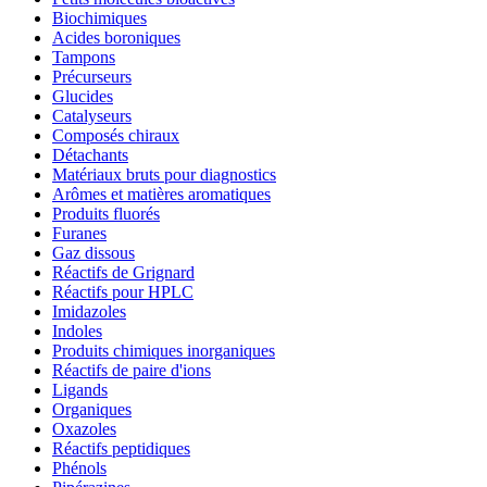
Biochimiques
Acides boroniques
Tampons
Précurseurs
Glucides
Catalyseurs
Composés chiraux
Détachants
Matériaux bruts pour diagnostics
Arômes et matières aromatiques
Produits fluorés
Furanes
Gaz dissous
Réactifs de Grignard
Réactifs pour HPLC
Imidazoles
Indoles
Produits chimiques inorganiques
Réactifs de paire d'ions
Ligands
Organiques
Oxazoles
Réactifs peptidiques
Phénols