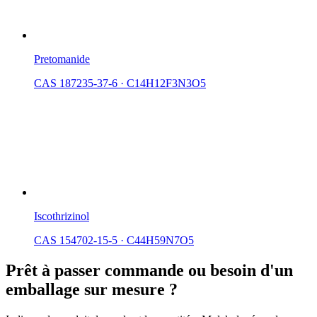
Pretomanide
CAS 187235-37-6
·
C14H12F3N3O5
Iscothrizinol
CAS 154702-15-5
·
C44H59N7O5
Prêt à passer commande ou besoin d'un
emballage sur mesure ?