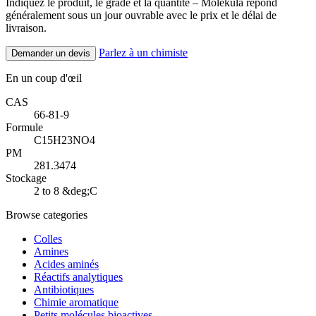
Indiquez le produit, le grade et la quantité – Molekula répond
généralement sous un jour ouvrable avec le prix et le délai de
livraison.
Parlez à un chimiste
Demander un devis
En un coup d'œil
CAS
66-81-9
Formule
C15H23NO4
PM
281.3474
Stockage
2 to 8 &deg;C
Browse categories
Colles
Amines
Acides aminés
Réactifs analytiques
Antibiotiques
Chimie aromatique
Petits molécules bioactives