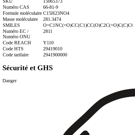
SKU
15065373
Numéro CAS
66-81-9
Formule moléculaire
C15H23NO4
Masse moléculaire
281.3474
SMILES
O=C1NC(=O)CC(C1)CC(O)C2C(=O)C(C)CC
Numéro EC /
2811
Numéro ONU
Code REACH
Y110
Code HTS
29419010
Code tarifaire
2941900000
Sécurité et GHS
Danger