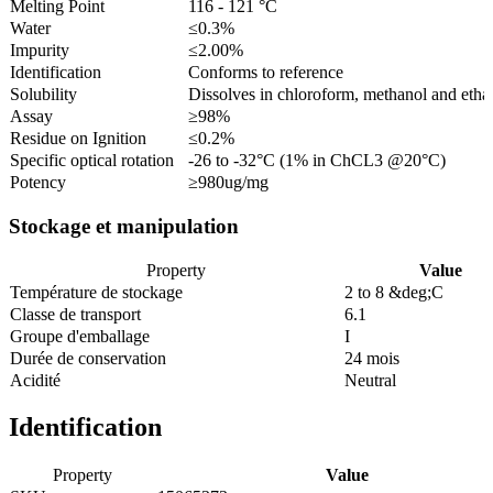
Melting Point
116 - 121 °C
Water
≤0.3%
Impurity
≤2.00%
Identification
Conforms to reference
Solubility
Dissolves in chloroform, methanol and etha
Assay
≥98%
Residue on Ignition
≤0.2%
Specific optical rotation
-26 to -32°C (1% in ChCL3 @20°C)
Potency
≥980ug/mg
Stockage et manipulation
Property
Value
Température de stockage
2 to 8 &deg;C
Classe de transport
6.1
Groupe d'emballage
I
Durée de conservation
24 mois
Acidité
Neutral
Identification
Property
Value