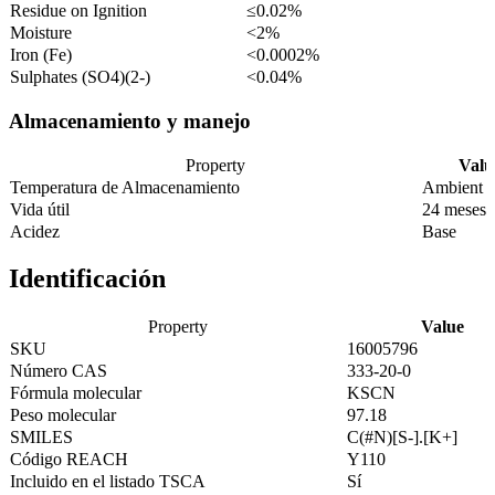
Residue on Ignition
≤0.02%
Moisture
<2%
Iron (Fe)
<0.0002%
Sulphates (SO4)(2-)
<0.04%
Almacenamiento y manejo
Property
Valu
Temperatura de Almacenamiento
Ambient
Vida útil
24 meses
Acidez
Base
Identificación
Property
Value
SKU
16005796
Número CAS
333-20-0
Fórmula molecular
KSCN
Peso molecular
97.18
SMILES
C(#N)[S-].[K+]
Código REACH
Y110
Incluido en el listado TSCA
Sí