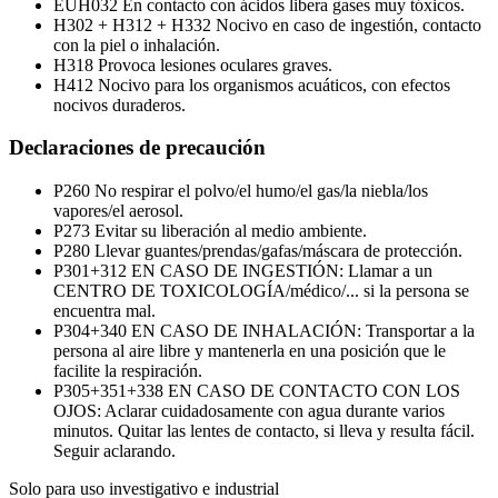
EUH032
En contacto con ácidos libera gases muy tóxicos.
H302 + H312 + H332
Nocivo en caso de ingestión, contacto
con la piel o inhalación.
H318
Provoca lesiones oculares graves.
H412
Nocivo para los organismos acuáticos, con efectos
nocivos duraderos.
Declaraciones de precaución
P260
No respirar el polvo/el humo/el gas/la niebla/los
vapores/el aerosol.
P273
Evitar su liberación al medio ambiente.
P280
Llevar guantes/prendas/gafas/máscara de protección.
P301+312
EN CASO DE INGESTIÓN: Llamar a un
CENTRO DE TOXICOLOGÍA/médico/... si la persona se
encuentra mal.
P304+340
EN CASO DE INHALACIÓN: Transportar a la
persona al aire libre y mantenerla en una posición que le
facilite la respiración.
P305+351+338
EN CASO DE CONTACTO CON LOS
OJOS: Aclarar cuidadosamente con agua durante varios
minutos. Quitar las lentes de contacto, si lleva y resulta fácil.
Seguir aclarando.
Solo para uso investigativo e industrial