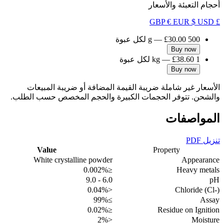
أحجام التعبئة والأسعار
€ EUR
$ USD
£ GBP
500 g
£30.00
—
لكل عبوة
Buy now
1 kg
£38.60
—
لكل عبوة
Buy now
الأسعار غير شاملة ضريبة القيمة المضافة أو ضريبة المبيعات
والشحن. تتوفر الحجمات الكبيرة والحجم المخصص حسب الطلب.
المواصفات
تنزيل PDF
Value
Property
White crystalline powder
Appearance
≤0.002%
Heavy metals
6.0 - 9.0
pH
<0.04%
Chloride (Cl-)
≥99%
Assay
≤0.02%
Residue on Ignition
<2%
Moisture