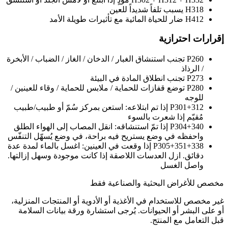
H318
يسبب تلفاً شديداً للعين
H412
ضار للحياة المائية مع تأثيرات طويلة الأمد
إقرارات احترازية
P260
تجنب استنشاق الغبار / الدخان / الغاز / الضباب / الأبخرة
/ الرذاذ
P273
تجنب انطلاق المادة في البيئة
P280
توضع قفازات للحماية / ملابس للحماية / وقاء للعينين /
للوجه
P301+312
إذا تم ابتلاعه: استعن بمركز سُمّ أو طبيب/طبيب
مُقيّم إذا شعرت بالسوء
P304+340
إذا تمّ استنشاقه: انقل المصاب إلى الهواء الطلق
واحفظه في وضع يستريح فيه براحة، في وضع يُسهّل التنفّس
P305+351+338
إذا وقعت في العينين: اغسل بالماء لمدة عدة
دقائق. ازل العدسات اللاصقة إذا كانت موجودة وسهل إزالتها.
واصل الغسل
مخصص للأغراض البحثية والصناعية فقط
غير مخصص للاستخدام في الأغذية أو الأدوية أو المنتجات المنزلية،
أو على البشر أو الحيوانات. يُرجى استشارة ورقة بيانات السلامة
قبل التعامل مع المنتج.