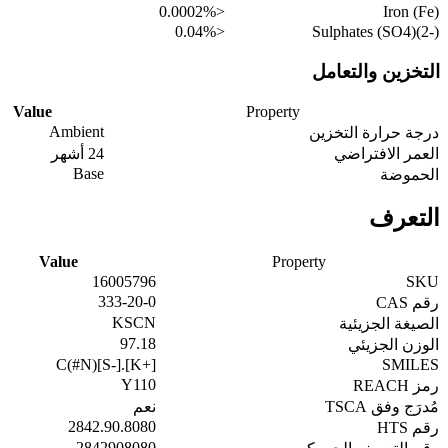
<0.0002%
Iron (Fe)
<0.04%
Sulphates (SO4)(2-)
التخزين والتعامل
Value
Property
Ambient
درجة حرارة التخزين
العمر الافتراضي
24 أشهر
Base
الحموضة
التعرف
Value
Property
16005796
SKU
333-20-0
رقم CAS
KSCN
الصيغة الجزيئية
97.18
الوزن الجزيئي
C(#N)[S-].[K+]
SMILES
Y110
رمز REACH
مُدرَج وفق TSCA
نعم
2842.90.8080
رقم HTS
2842908080