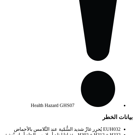
Health Hazard
GHS07
بيانات الخطر
EUH032
يُحرِر غازٌ شديد السُّمّية عند التَّلامس بالأحماض
H302 + H312 + H332
مؤذٍ إذا ابتلع أو لامس الجلد أو استُنشق