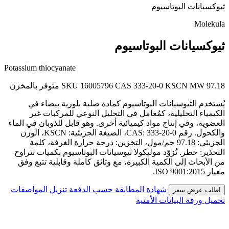
ثيوكسيانات البوتاسيوم
Molekula
ثيوكسيانات البوتاسيوم
Potassium thiocyanate
MW 97.18
KSCN
CAS 333-20-0
SKU 16005796
متوفر بالمخزن
يُستخدم الثيوسيانات البوتاسيوم كمادة صلبة بلورية بيضاء في
الكيمياء التحليلية، كمُعامل في التحليل النوعي للمركبات غير
العضوية، وفي إنتاج مواد كيميائية أخرى. وهو قابل للذوبان في الماء
والكحول. رقم CAS: 333-20-0، الصيغة الجزيئية: KSCN، الوزن
الجزيئي: 97.18 جم/مول، التخزين: درجة حرارة الغرفة، كلمة
التحذير: خطر. تُزوّد موليكولا ثيوسيانات البوتاسيوم بكميات تتراوح
من الأبحاث إلى الكمية الكبيرة، مع وثائق كاملة وقابلية تتبع وفق
معيار ISO 9001:2015.
شهادة المطابقة حسب الدفعة
تنزيل المواصفات
اطلب عرض سعر
تحميل ورقة البيانات الأمنية