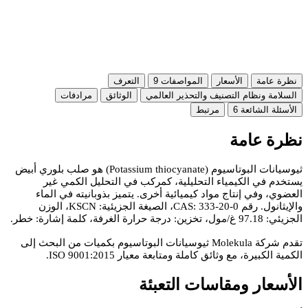
نظرة عامة
الأسعار
المواصفات
9
التعرف
السلامة ونظام التصنيف والتحذير العالمي
الوثائق
مرادفات
الأسئلة الشائعة
6
مرتبط
نظرة عامة
ثيوسيانات البوتاسيوم (Potassium thiocyanate) هو صلب بلوري أبيض
يستخدم في الكيمياء التحليلية، كمركب في التحليل الكمي غير
العضوي، وفي إنتاج مواد كيميائية أخرى. يتميز بذوبانيته في الماء
والإيثانول. رقم CAS: 333-20-0، الصيغة الجزيئية: KSCN، الوزن
الجزيئي: 97.18 غ/مول، تخزين: درجة حرارة الغرفة، كلمة إشارة: خطر.
تقدم شركة Molekula ثيوسيانات البوتاسيوم بكميات من البحث إلى
الكمية الكبيرة، مع وثائق كاملة ومتابعة معيار ISO 9001:2015.
الأسعار ومقاسات التعبئة