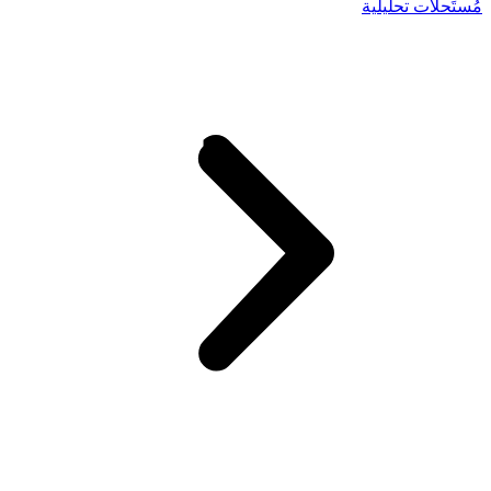
مُستَحلَّات تحليلية