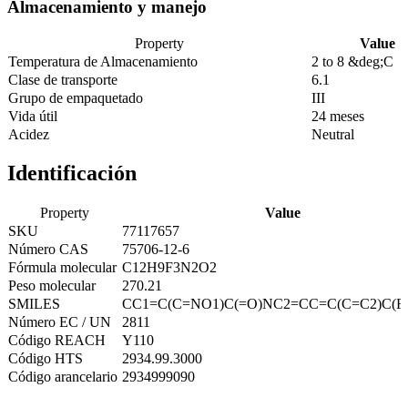
Almacenamiento y manejo
Property
Value
Temperatura de Almacenamiento
2 to 8 &deg;C
Clase de transporte
6.1
Grupo de empaquetado
III
Vida útil
24 meses
Acidez
Neutral
Identificación
Property
Value
SKU
77117657
Número CAS
75706-12-6
Fórmula molecular
C12H9F3N2O2
Peso molecular
270.21
SMILES
CC1=C(C=NO1)C(=O)NC2=CC=C(C=C2)C(F)
Número EC / UN
2811
Código REACH
Y110
Código HTS
2934.99.3000
Código arancelario
2934999090