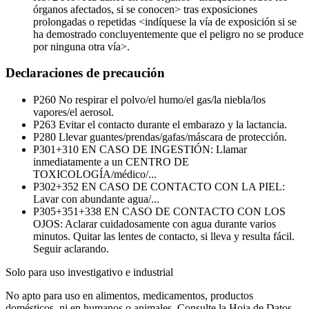
órganos afectados, si se conocen> tras exposiciones
prolongadas o repetidas <indíquese la vía de exposición si se
ha demostrado concluyentemente que el peligro no se produce
por ninguna otra vía>.
Declaraciones de precaución
P260
No respirar el polvo/el humo/el gas/la niebla/los
vapores/el aerosol.
P263
Evitar el contacto durante el embarazo y la lactancia.
P280
Llevar guantes/prendas/gafas/máscara de protección.
P301+310
EN CASO DE INGESTIÓN: Llamar
inmediatamente a un CENTRO DE
TOXICOLOGÍA/médico/...
P302+352
EN CASO DE CONTACTO CON LA PIEL:
Lavar con abundante agua/...
P305+351+338
EN CASO DE CONTACTO CON LOS
OJOS: Aclarar cuidadosamente con agua durante varios
minutos. Quitar las lentes de contacto, si lleva y resulta fácil.
Seguir aclarando.
Solo para uso investigativo e industrial
No apto para uso en alimentos, medicamentos, productos
domésticos, ni en humanos o animales. Consulte la Hoja de Datos