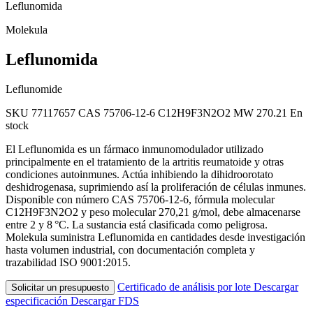
Leflunomida
Molekula
Leflunomida
Leflunomide
SKU 77117657
CAS 75706-12-6
C12H9F3N2O2
MW 270.21
En
stock
El Leflunomida es un fármaco inmunomodulador utilizado
principalmente en el tratamiento de la artritis reumatoide y otras
condiciones autoinmunes. Actúa inhibiendo la dihidroorotato
deshidrogenasa, suprimiendo así la proliferación de células inmunes.
Disponible con número CAS 75706-12-6, fórmula molecular
C12H9F3N2O2 y peso molecular 270,21 g/mol, debe almacenarse
entre 2 y 8 °C. La sustancia está clasificada como peligrosa.
Molekula suministra Leflunomida en cantidades desde investigación
hasta volumen industrial, con documentación completa y
trazabilidad ISO 9001:2015.
Certificado de análisis por lote
Descargar
Solicitar un presupuesto
especificación
Descargar FDS