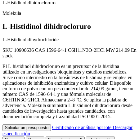
L-Histidinol dihidrocloruro
Molekula
L-Histidinol dihidrocloruro
L-Histidinol dihydrochloride
SKU 10906636
CAS 1596-64-1
C6H11N3O·2HCl
MW 214.09
En
stock
El L-histidinol dihidrocloruro es un precursor de la histidina
utilizado en investigaciones bioquímicas y estudios metabólicos.
Sirve como intermedio en la biosíntesis de histidina y se emplea en
aplicaciones de inhibición enzimática y cultivo celular. Disponible
en forma de polvo con un peso molecular de 214,09 g/mol, tiene un
número CAS de 1596-64-1 y una fórmula molecular de
C6H11N3O·2HCl. Almacenar a 2–8 °C. Se aplica la palabra de
advertencia. Molekula suministra L-histidinol dihidrocloruro desde
cantidades de investigación hasta grandes cantidades, con
documentación completa y trazabilidad ISO 9001:2015.
Certificado de análisis por lote
Descargar
Solicitar un presupuesto
especificación