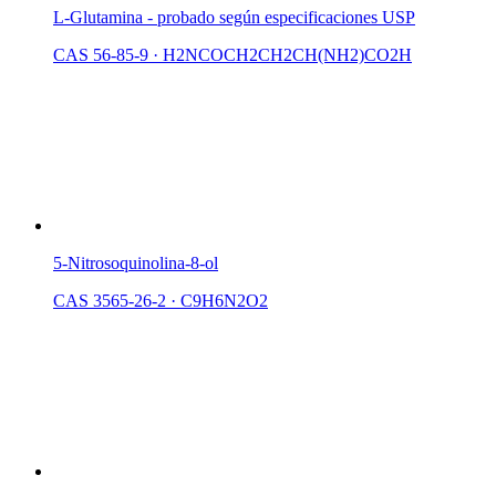
L-Glutamina - probado según especificaciones USP
CAS 56-85-9
·
H2NCOCH2CH2CH(NH2)CO2H
5-Nitrosoquinolina-8-ol
CAS 3565-26-2
·
C9H6N2O2