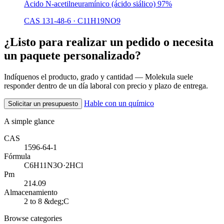
Ácido N-acetilneuramínico (ácido siálico) 97%
CAS 131-48-6
·
C11H19NO9
¿Listo para realizar un pedido o necesita
un paquete personalizado?
Indíquenos el producto, grado y cantidad — Molekula suele
responder dentro de un día laboral con precio y plazo de entrega.
Hable con un químico
Solicitar un presupuesto
A simple glance
CAS
1596-64-1
Fórmula
C6H11N3O·2HCl
Pm
214.09
Almacenamiento
2 to 8 &deg;C
Browse categories