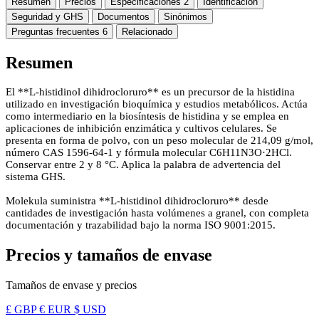
Resumen
Precios
Especificaciones
2
Identificación
Seguridad y GHS
Documentos
Sinónimos
Preguntas frecuentes
6
Relacionado
Resumen
El **L-histidinol dihidrocloruro** es un precursor de la histidina
utilizado en investigación bioquímica y estudios metabólicos. Actúa
como intermediario en la biosíntesis de histidina y se emplea en
aplicaciones de inhibición enzimática y cultivos celulares. Se
presenta en forma de polvo, con un peso molecular de 214,09 g/mol,
número CAS 1596-64-1 y fórmula molecular C6H11N3O·2HCl.
Conservar entre 2 y 8 °C. Aplica la palabra de advertencia del
sistema GHS.
Molekula suministra **L-histidinol dihidrocloruro** desde
cantidades de investigación hasta volúmenes a granel, con completa
documentación y trazabilidad bajo la norma ISO 9001:2015.
Precios y tamaños de envase
Tamaños de envase y precios
£ GBP
€ EUR
$ USD