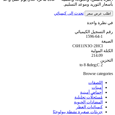
بأسعار التوريد وموعد التسليم.
تحدث إلى كيميائي
اطلب عرض سعر
في نظرة واحدة
رقم التسجيل الكيميائي
1596-64-1
الصيغة
C6H11N3O·2HCl
الكتلة المولية
214.09
التخزين
2 to 8 &deg;C
Browse categories
اللصقات
أمينات
أحماض أمينية
مُستَحلَّات تحليلية
المضادات الحيوية
كيميائيات العطر
جزيئات صغيرة نشطة بيولوجيًا