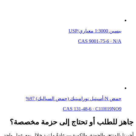
ببسين 1:3000 معياري/USP
CAS 9001-75-6
·
N/A
حمض N-أسيتيل نورامينيك (حمض السياليك) 97%
CAS 131-48-6
·
C11H19NO9
جاهز للطلب أو تحتاج إلى حزمة مخصصة؟
أخبرنا بالمنتج، والجودة، والكمية — عادةً ما نرد خلال يوم عمل واحد