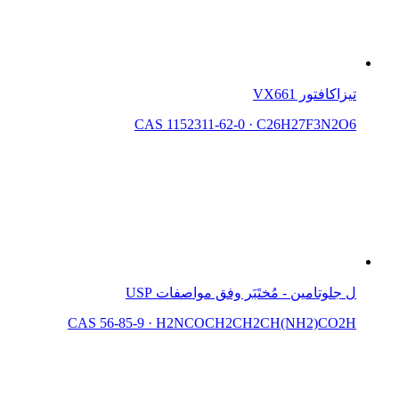
تيزاكافتور VX661
CAS 1152311-62-0
·
C26H27F3N2O6
ل جلوتامين - مُختَبَر وفق مواصفات USP
CAS 56-85-9
·
H2NCOCH2CH2CH(NH2)CO2H