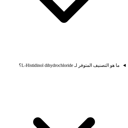
ما هو التصنيف المتوفر لـ L-Histidinol dihydrochloride؟