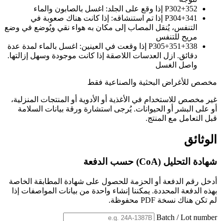
P302+352
إذا وقع على الجلد: اغسل بالصابون والماء
P304+341
إذا تم استنشاقه: إذا كانت هناك صعوبة في
التنفس، يُنقل المصاب إلى مكان به هواء نقي ويُوضع في وضع
مريح للتنفس
P305+351+338
إذا وقعت في العينين: اغسل بالماء لمدة عدة
دقائق. ازل العدسات اللاصقة إذا كانت موجودة وسهل إزالتها.
واصل الغسل
مخصص للأغراض البحثية والصناعية فقط
غير مخصص للاستخدام في الأغذية أو الأدوية أو المنتجات المنزلية،
أو على البشر أو الحيوانات. يُرجى استشارة ورقة بيانات السلامة
قبل التعامل مع المنتج.
الوثائق
شهادة التحليل (CoA) حسب الدفعة
أدخل رقم الدفعة أو الحزمة للحصول على شهادة المطابقة الخاصة
بهذه الدفعة المحددة. يمكننا إنشاء واحدة من بيانات المواصفات إذا
لم تكن هناك نسخة PDF محفوظة.
Batch / Lot number