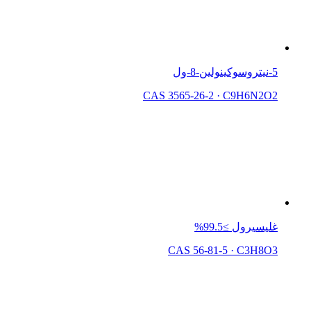
5-نيتروسوكينولين-8-ول
CAS 3565-26-2
·
C9H6N2O2
غليسيرول ≥99.5%
CAS 56-81-5
·
C3H8O3