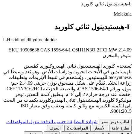
L-هيستيدينول ثنائي كلوريد
Molekula
L-هيستيدينول ثنائي كلوريد
L-Histidinol dihydrochloride
SKU 10906636
CAS 1596-64-1
C6H11N3O·2HCl
MW 214.09
متوفر بالمخزن
يُستخدم كلوريد الهيستيدينول ثنائي الهيدروكلوريد كمُسبق
للهيستيدين في الأبحاث الحيوية ودراسات الأيض. وهو يُعد وسيطًا في
biosynthesis للهيستيدين، ويُستخدم في تثبيط الإنزيمات وتطبيقات
زراعة الخلايا. يُقدَّم على شكل مسحوق بوزن جزيئي 214.09 جم/
مول، ورقم CAS 1596-64-1، والصيغة الجزيئية C6H11N3O·2HCl.
احفظه عند درجة حرارة 2 إلى 8 °م. ينطبق كلمة التحذير. توفر
موليكولا كلوريد الهيستيدينول ثنائي الهيدروكلوريد بكميات من البحث
إلى الكمية الكبيرة، مع وثائق كاملة وتعقب وفق معيار ISO
9001:2015.
شهادة المطابقة حسب الدفعة
تنزيل المواصفات
اطلب عرض سعر
نظرة عامة
الأسعار
المواصفات
2
التعرف