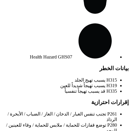
Health Hazard
GHS07
بيانات الخطر
H315
يسبب تهيج الجلد
H319
يسبب تهيجاً شديداً للعين
H335
قد يسبب تهيجاً تنفسياً
إقرارات احترازية
P261
تجنب تنفس الغبار / الدخان / الغاز / الضباب / الأبخرة /
الرذاذ
P280
توضع قفازات للحماية / ملابس للحماية / وقاء للعينين /
للوجه