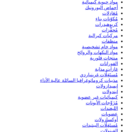
مواد حيوية كيميائية
أحماض البورونيك
مُعَادِلات
مُكوّنات بناء
كربوهيدرات
مُحفِّزات
مركبات كيرالية
منظفات
مواد خام تشخيصية
مواد النكهات والروائح
منتجات فلورية
الفورانات
غازات مذابة
مُستَقِلَّات غرينياردي
مذيبات كروماتوغرافيا السائلة عالية الأداء
إيميدازولات
إيندولات
كيميائيات غير عضوية
مُزَوِّجات الأيونات
الليغندات
عضويات
أوكسازولات
مُستَقِلَّات الببتيدات
الفينولات