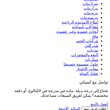
بيبرازينات
بيرازينات
بيريدينات
بيريميدينات
أملاح الأمونيوم الرباعية
مُعَادِلات كيميائية
أبحاث عضوية وغير عضوية
ملح
مُركّبات الختم
شيركلين
مذيبات
البقع والمؤشرات
سكريات
حلول مصممة خصيصًا
معايير الاختبار
تحليل المياه
تواصل مع كيميائي
تحتاج إلى درجة بديلة، مادة غير مدرجة في الكتالوج، أو دفعة
مخصصة؟ يمكن لفريق المبيعات مساعدتك.
اتصل بالبيع
الوثائق
الأسعار
اطلب عرض سعر