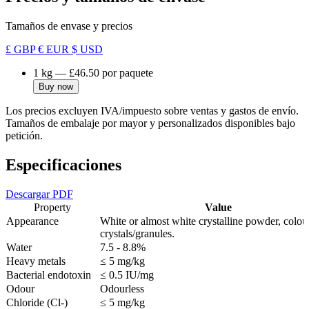
Tamaños de envase y precios
£ GBP
€ EUR
$ USD
1 kg
—
£46.50
por paquete
Buy now
Los precios excluyen IVA/impuesto sobre ventas y gastos de envío.
Tamaños de embalaje por mayor y personalizados disponibles bajo
petición.
Especificaciones
Descargar PDF
Property
Value
Appearance
White or almost white crystalline powder, colou
crystals/granules.
Water
7.5 - 8.8%
Heavy metals
≤ 5 mg/kg
Bacterial endotoxin
≤ 0.5 IU/mg
Odour
Odourless
Chloride (Cl-)
≤ 5 mg/kg