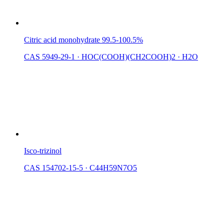
Citric acid monohydrate 99.5-100.5%
CAS 5949-29-1
·
HOC(COOH)(CH2COOH)2 · H2O
Isco-trizinol
CAS 154702-15-5
·
C44H59N7O5