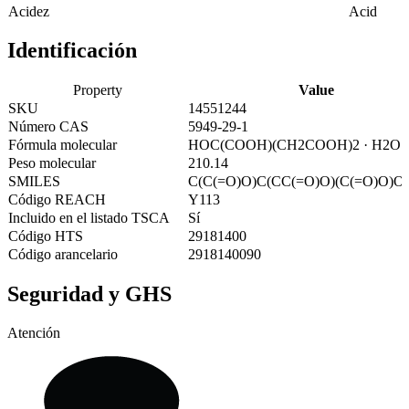
Acidez
Acid
Identificación
Property
Value
SKU
14551244
Número CAS
5949-29-1
Fórmula molecular
HOC(COOH)(CH2COOH)2 · H2O
Peso molecular
210.14
SMILES
C(C(=O)O)C(CC(=O)O)(C(=O)O)O
Código REACH
Y113
Incluido en el listado TSCA
Sí
Código HTS
29181400
Código arancelario
2918140090
Seguridad y GHS
Atención