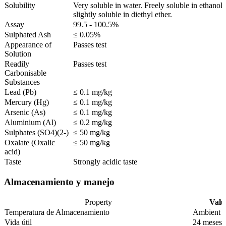
Solubility
Very soluble in water. Freely soluble in ethanol
slightly soluble in diethyl ether.
Assay
99.5 - 100.5%
Sulphated Ash
≤ 0.05%
Appearance of
Passes test
Solution
Readily
Passes test
Carbonisable
Substances
Lead (Pb)
≤ 0.1 mg/kg
Mercury (Hg)
≤ 0.1 mg/kg
Arsenic (As)
≤ 0.1 mg/kg
Aluminium (Al)
≤ 0.2 mg/kg
Sulphates (SO4)(2-)
≤ 50 mg/kg
Oxalate (Oxalic
≤ 50 mg/kg
acid)
Taste
Strongly acidic taste
Almacenamiento y manejo
Property
Valu
Temperatura de Almacenamiento
Ambient
Vida útil
24 meses