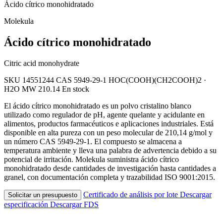
Ácido cítrico monohidratado
Molekula
Ácido cítrico monohidratado
Citric acid monohydrate
SKU 14551244
CAS 5949-29-1
HOC(COOH)(CH2COOH)2 ·
H2O
MW 210.14
En stock
El ácido cítrico monohidratado es un polvo cristalino blanco
utilizado como regulador de pH, agente quelante y acidulante en
alimentos, productos farmacéuticos e aplicaciones industriales. Está
disponible en alta pureza con un peso molecular de 210,14 g/mol y
un número CAS 5949-29-1. El compuesto se almacena a
temperatura ambiente y lleva una palabra de advertencia debido a su
potencial de irritación. Molekula suministra ácido cítrico
monohidratado desde cantidades de investigación hasta cantidades a
granel, con documentación completa y trazabilidad ISO 9001:2015.
Certificado de análisis por lote
Descargar
Solicitar un presupuesto
especificación
Descargar FDS