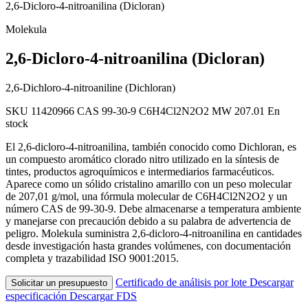
2,6-Dicloro-4-nitroanilina (Dicloran)
Molekula
2,6-Dicloro-4-nitroanilina (Dicloran)
2,6-Dichloro-4-nitroaniline (Dichloran)
SKU 11420966
CAS 99-30-9
C6H4Cl2N2O2
MW 207.01
En
stock
El 2,6-dicloro-4-nitroanilina, también conocido como Dichloran, es
un compuesto aromático clorado nitro utilizado en la síntesis de
tintes, productos agroquímicos e intermediarios farmacéuticos.
Aparece como un sólido cristalino amarillo con un peso molecular
de 207,01 g/mol, una fórmula molecular de C6H4Cl2N2O2 y un
número CAS de 99-30-9. Debe almacenarse a temperatura ambiente
y manejarse con precaución debido a su palabra de advertencia de
peligro. Molekula suministra 2,6-dicloro-4-nitroanilina en cantidades
desde investigación hasta grandes volúmenes, con documentación
completa y trazabilidad ISO 9001:2015.
Certificado de análisis por lote
Descargar
Solicitar un presupuesto
especificación
Descargar FDS