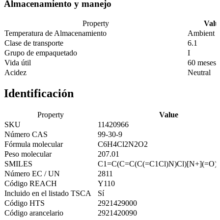
Almacenamiento y manejo
Property
Valu
Temperatura de Almacenamiento
Ambient
Clase de transporte
6.1
Grupo de empaquetado
I
Vida útil
60 meses
Acidez
Neutral
Identificación
Property
Value
SKU
11420966
Número CAS
99-30-9
Fórmula molecular
C6H4Cl2N2O2
Peso molecular
207.01
SMILES
C1=C(C=C(C(=C1Cl)N)Cl)[N+](=O)[
Número EC / UN
2811
Código REACH
Y110
Incluido en el listado TSCA
Sí
Código HTS
2921429000
Código arancelario
2921420090