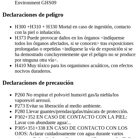
Environment
GHS09
Declaraciones de peligro
H300 +H310 + H330
Mortal en caso de ingestión, contacto
con la piel o inhalación.
H373
Puede provocar daños en los órganos <indíquense
todos los órganos afectados, si se conocen> tras exposiciones
prolongadas o repetidas <indíquese la vía de exposición si se
ha demostrado concluyentemente que el peligro no se produce
por ninguna otra vía>.
H410
Muy tóxico para los organismos acuáticos, con efectos
nocivos duraderos.
Declaraciones de precaución
P260
No respirar el polvo/el humo/el gas/la niebla/los
vapores/el aerosol.
P273
Evitar su liberación al medio ambiente.
P280
Llevar guantes/prendas/gafas/máscara de protección.
P302+352
EN CASO DE CONTACTO CON LA PIEL:
Lavar con abundante agua/...
P305+351+338
EN CASO DE CONTACTO CON LOS
OJOS: Aclarar cuidadosamente con agua durante varios