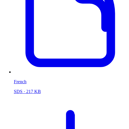
French
SDS
· 217 KB