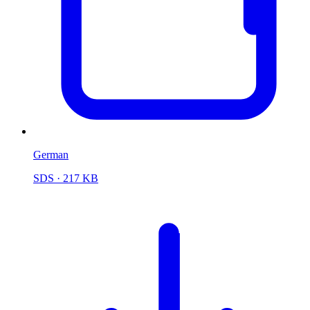
German
SDS
· 217 KB