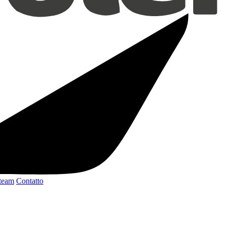
 team
Contatto