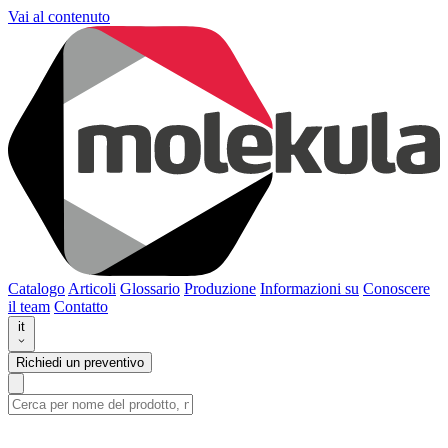
Vai al contenuto
Catalogo
Articoli
Glossario
Produzione
Informazioni su
Conoscere
il team
Contatto
it
Richiedi un preventivo