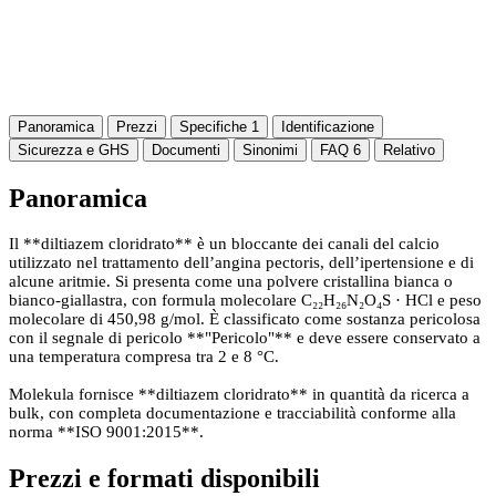
Panoramica
Prezzi
Specifiche
1
Identificazione
Sicurezza e GHS
Documenti
Sinonimi
FAQ
6
Relativo
Panoramica
Il **diltiazem cloridrato** è un bloccante dei canali del calcio
utilizzato nel trattamento dell’angina pectoris, dell’ipertensione e di
alcune aritmie. Si presenta come una polvere cristallina bianca o
bianco-giallastra, con formula molecolare C₂₂H₂₆N₂O₄S · HCl e peso
molecolare di 450,98 g/mol. È classificato come sostanza pericolosa
con il segnale di pericolo **"Pericolo"** e deve essere conservato a
una temperatura compresa tra 2 e 8 °C.
Molekula fornisce **diltiazem cloridrato** in quantità da ricerca a
bulk, con completa documentazione e tracciabilità conforme alla
norma **ISO 9001:2015**.
Prezzi e formati disponibili