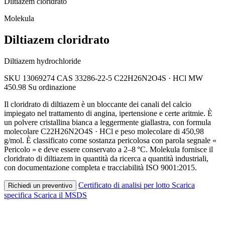
Diltiazem cloridrato
Molekula
Diltiazem cloridrato
Diltiazem hydrochloride
SKU 13069274
CAS 33286-22-5
C22H26N2O4S · HCl
MW
450.98
Su ordinazione
Il cloridrato di diltiazem è un bloccante dei canali del calcio
impiegato nel trattamento di angina, ipertensione e certe aritmie. È
un polvere cristallina bianca a leggermente giallastra, con formula
molecolare C22H26N2O4S · HCl e peso molecolare di 450,98
g/mol. È classificato come sostanza pericolosa con parola segnale «
Pericolo » e deve essere conservato a 2–8 °C. Molekula fornisce il
cloridrato di diltiazem in quantità da ricerca a quantità industriali,
con documentazione completa e tracciabilità ISO 9001:2015.
Certificato di analisi per lotto
Scarica
Richiedi un preventivo
specifica
Scarica il MSDS