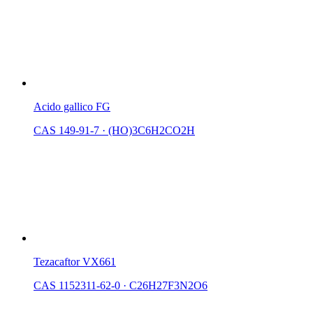
Acido gallico FG
CAS 149-91-7
·
(HO)3C6H2CO2H
Tezacaftor VX661
CAS 1152311-62-0
·
C26H27F3N2O6