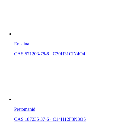
Erastina
CAS 571203-78-6
·
C30H31ClN4O4
Pretomanid
CAS 187235-37-6
·
C14H12F3N3O5