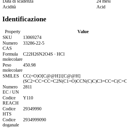
Data di scadenza
24 mesi
Acidità
Acid
Identificazione
Property
Value
SKU
13069274
Numero
33286-22-5
CAS
Formula
C22H26N2O4S · HCl
molecolare
Peso
450.98
molecolare
SMILES
CC(=O)O[C@@H]1[C@@H]
(SC2=CC=CC=C2N(C1=O)CCN(C)C)C3=CC=C(C=C3
Numero
2811
EC / UN
Codice
Y110
REACH
Codice
29349990
HTS
Codice
2934999090
doganale