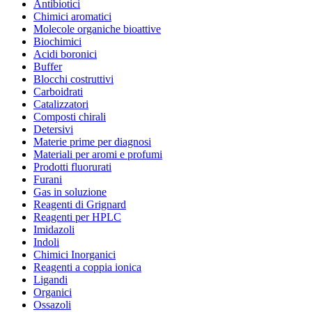
Antibiotici
Chimici aromatici
Molecole organiche bioattive
Biochimici
Acidi boronici
Buffer
Blocchi costruttivi
Carboidrati
Catalizzatori
Composti chirali
Detersivi
Materie prime per diagnosi
Materiali per aromi e profumi
Prodotti fluorurati
Furani
Gas in soluzione
Reagenti di Grignard
Reagenti per HPLC
Imidazoli
Indoli
Chimici Inorganici
Reagenti a coppia ionica
Ligandi
Organici
Ossazoli