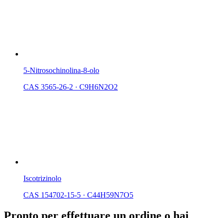
5-Nitrosochinolina-8-olo
CAS 3565-26-2
·
C9H6N2O2
Iscotrizinolo
CAS 154702-15-5
·
C44H59N7O5
Pronto per effettuare un ordine o hai