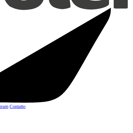
 team
Contatto