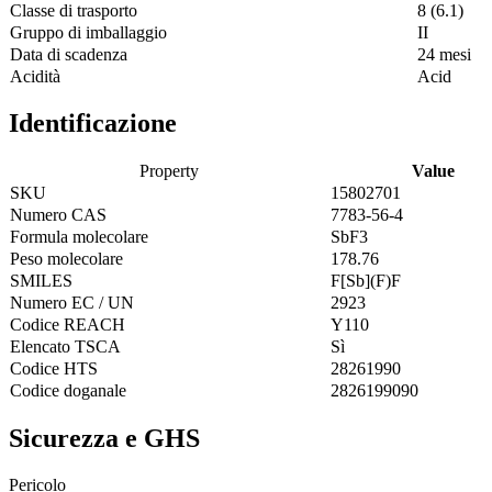
Classe di trasporto
8 (6.1)
Gruppo di imballaggio
II
Data di scadenza
24 mesi
Acidità
Acid
Identificazione
Property
Value
SKU
15802701
Numero CAS
7783-56-4
Formula molecolare
SbF3
Peso molecolare
178.76
SMILES
F[Sb](F)F
Numero EC / UN
2923
Codice REACH
Y110
Elencato TSCA
Sì
Codice HTS
28261990
Codice doganale
2826199090
Sicurezza e GHS
Pericolo