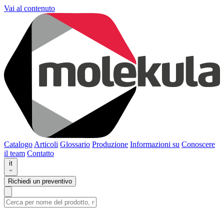
Vai al contenuto
Catalogo
Articoli
Glossario
Produzione
Informazioni su
Conoscere
il team
Contatto
it
Richiedi un preventivo