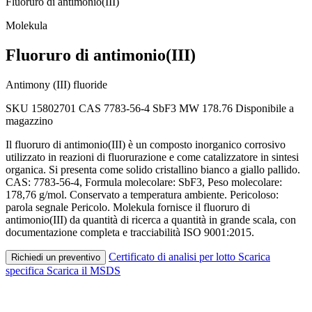
Fluoruro di antimonio(III)
Molekula
Fluoruro di antimonio(III)
Antimony (III) fluoride
SKU 15802701
CAS 7783-56-4
SbF3
MW 178.76
Disponibile a
magazzino
Il fluoruro di antimonio(III) è un composto inorganico corrosivo
utilizzato in reazioni di fluorurazione e come catalizzatore in sintesi
organica. Si presenta come solido cristallino bianco a giallo pallido.
CAS: 7783-56-4, Formula molecolare: SbF3, Peso molecolare:
178,76 g/mol. Conservato a temperatura ambiente. Pericoloso:
parola segnale Pericolo. Molekula fornisce il fluoruro di
antimonio(III) da quantità di ricerca a quantità in grande scala, con
documentazione completa e tracciabilità ISO 9001:2015.
Certificato di analisi per lotto
Scarica
Richiedi un preventivo
specifica
Scarica il MSDS