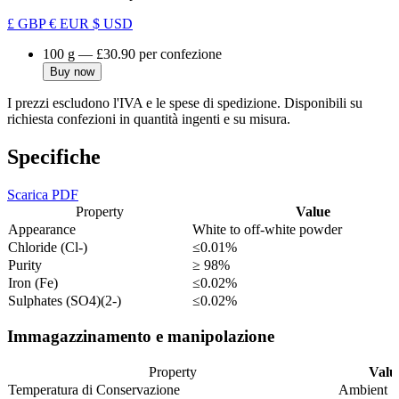
£ GBP
€ EUR
$ USD
100 g
—
£30.90
per confezione
Buy now
I prezzi escludono l'IVA e le spese di spedizione. Disponibili su
richiesta confezioni in quantità ingenti e su misura.
Specifiche
Scarica PDF
Property
Value
Appearance
White to off-white powder
Chloride (Cl-)
≤0.01%
Purity
≥ 98%
Iron (Fe)
≤0.02%
Sulphates (SO4)(2-)
≤0.02%
Immagazzinamento e manipolazione
Property
Valu
Temperatura di Conservazione
Ambient