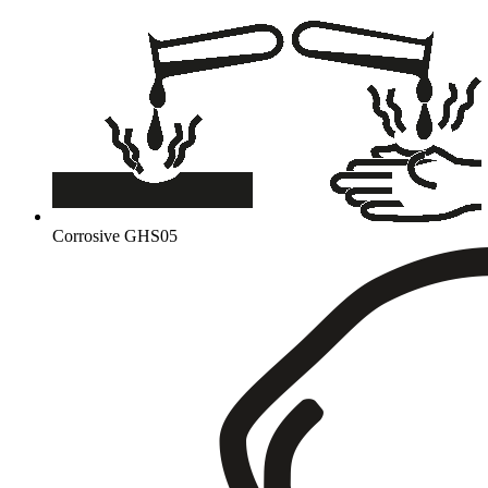
Corrosive
GHS05