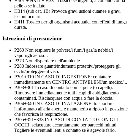
H301 + H311 + H331
Tossico se ingerito, a contatto con la
pelle o se inalato.
H314 (sub cat. 1B)
Provoca gravi ustioni cutanee e gravi
lesioni oculari.
H411
Tossico per gli organismi acquatici con effetti di lunga
durata.
Istruzioni di precauzione
P260
Non respirare la polvere/i fumi/i gas/la nebbia/i
vapori/gli aerosol.
P273
Non disperdere nell'ambiente.
P280
Indossare guanti/indumenti protettivi/proteggere gli
occhi/proteggere il viso.
P301+310
IN CASO DI INGESTIONE: contattare
immediatamente un CENTRO ANTIVELENI/un medico/...
P303+361
In caso di contatto con la pelle (o capelli):
Rimuovere immediatamente tutti i capi di abbigliamento
contaminati. Risciacquare con acqua o fare la doccia.
P304+340
IN CASO DI INALAZIONE: trasportare
l'infortunato all'aria aperta e mantenerlo a riposo in posizione
che favorisca la respirazione.
P305+351+338
IN CASO DI CONTATTO CON GLI
OCCHI: sciacquare accuratamente per parecchi minuti.
Togliere le eventuali lenti a contatto se è agevole farlo.