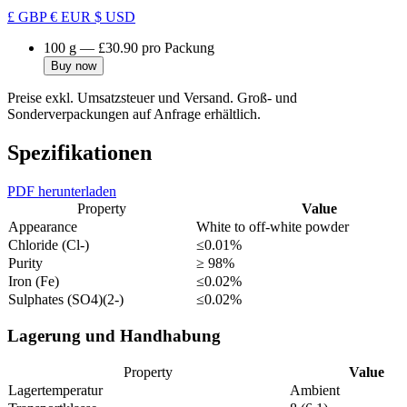
£ GBP
€ EUR
$ USD
100 g
—
£30.90
pro Packung
Buy now
Preise exkl. Umsatzsteuer und Versand. Groß- und
Sonderverpackungen auf Anfrage erhältlich.
Spezifikationen
PDF herunterladen
Property
Value
Appearance
White to off-white powder
Chloride (Cl-)
≤0.01%
Purity
≥ 98%
Iron (Fe)
≤0.02%
Sulphates (SO4)(2-)
≤0.02%
Lagerung und Handhabung
Property
Value
Lagertemperatur
Ambient