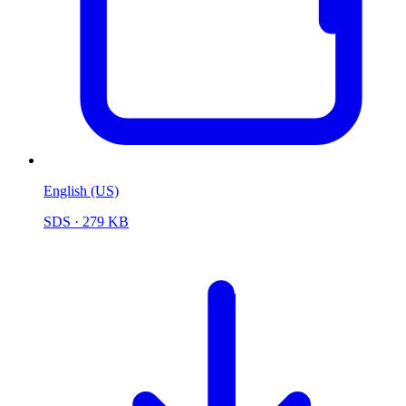
English (US)
SDS
· 279 KB