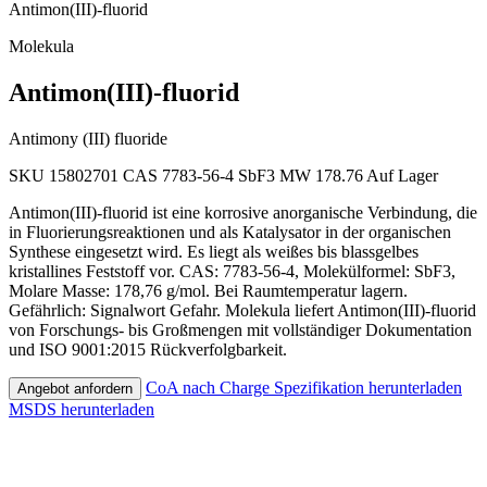
Antimon(III)-fluorid
Molekula
Antimon(III)-fluorid
Antimony (III) fluoride
SKU 15802701
CAS 7783-56-4
SbF3
MW 178.76
Auf Lager
Antimon(III)-fluorid ist eine korrosive anorganische Verbindung, die
in Fluorierungsreaktionen und als Katalysator in der organischen
Synthese eingesetzt wird. Es liegt als weißes bis blassgelbes
kristallines Feststoff vor. CAS: 7783-56-4, Molekülformel: SbF3,
Molare Masse: 178,76 g/mol. Bei Raumtemperatur lagern.
Gefährlich: Signalwort Gefahr. Molekula liefert Antimon(III)-fluorid
von Forschungs- bis Großmengen mit vollständiger Dokumentation
und ISO 9001:2015 Rückverfolgbarkeit.
CoA nach Charge
Spezifikation herunterladen
Angebot anfordern
MSDS herunterladen