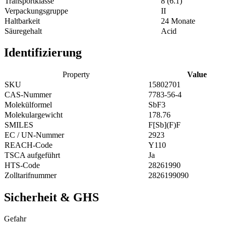
Transportklasse
8 (6.1)
Verpackungsgruppe
II
Haltbarkeit
24 Monate
Säuregehalt
Acid
Identifizierung
Property
Value
SKU
15802701
CAS-Nummer
7783-56-4
Molekülformel
SbF3
Molekulargewicht
178.76
SMILES
F[Sb](F)F
EC / UN-Nummer
2923
REACH-Code
Y110
TSCA aufgeführt
Ja
HTS-Code
28261990
Zolltarifnummer
2826199090
Sicherheit & GHS
Gefahr