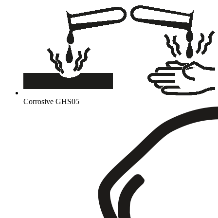
Corrosive
GHS05