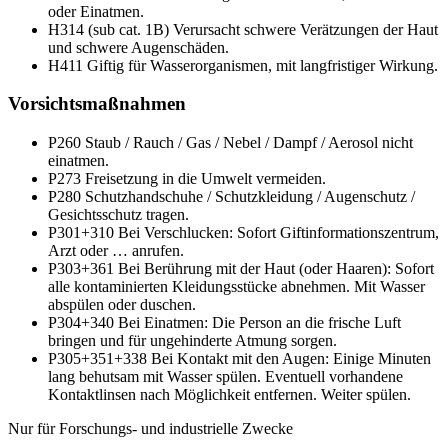
oder Einatmen.
H314 (sub cat. 1B)
Verursacht schwere Verätzungen der Haut
und schwere Augenschäden.
H411
Giftig für Wasserorganismen, mit langfristiger Wirkung.
Vorsichtsmaßnahmen
P260
Staub / Rauch / Gas / Nebel / Dampf / Aerosol nicht
einatmen.
P273
Freisetzung in die Umwelt vermeiden.
P280
Schutzhandschuhe / Schutzkleidung / Augenschutz /
Gesichtsschutz tragen.
P301+310
Bei Verschlucken: Sofort Giftinformationszentrum,
Arzt oder … anrufen.
P303+361
Bei Berührung mit der Haut (oder Haaren): Sofort
alle kontaminierten Kleidungsstücke abnehmen. Mit Wasser
abspülen oder duschen.
P304+340
Bei Einatmen: Die Person an die frische Luft
bringen und für ungehinderte Atmung sorgen.
P305+351+338
Bei Kontakt mit den Augen: Einige Minuten
lang behutsam mit Wasser spülen. Eventuell vorhandene
Kontaktlinsen nach Möglichkeit entfernen. Weiter spülen.
Nur für Forschungs- und industrielle Zwecke