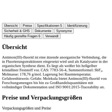
Übersicht
Preise
Spezifikationen
5
Identifizierung
Sicherheit & GHS
Dokumente
Synonyme
Häufig gestellte Fragen
6
Verwandt
Übersicht
Antimon(III)-fluorid ist eine ätzende anorganische Verbindung, die
in Fluorierungsreaktionen eingesetzt wird und als Katalysator in der
organischen Synthese dient. Es liegt als weißer bis hellgelber
kristalliner Feststoff vor. CAS: 7783-56-4, Summenformel: SbF₃,
Molmasse: 178,76 g/mol. Lagerung bei Raumtemperatur.
Gefahrenhinweis: Gefahr. Molekula bietet Antimon(III)-fluorid von
Forschungsmengen bis hin zu Großhandelsquantitäten mit
vollständiger Dokumentation und ISO 9001:2015-Traceability an.
Preise und Verpackungsgrößen
Verpackungsgrößen und Preise