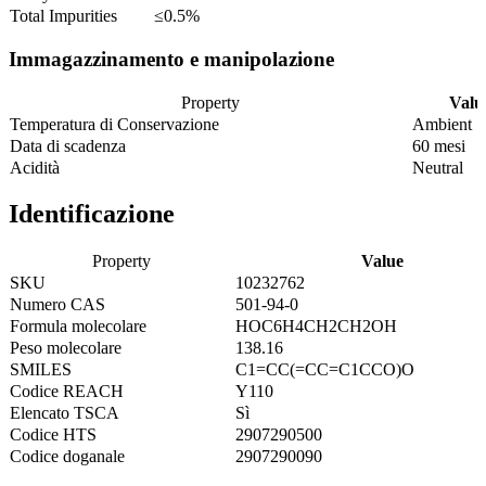
Total Impurities
≤0.5%
Immagazzinamento e manipolazione
Property
Valu
Temperatura di Conservazione
Ambient
Data di scadenza
60 mesi
Acidità
Neutral
Identificazione
Property
Value
SKU
10232762
Numero CAS
501-94-0
Formula molecolare
HOC6H4CH2CH2OH
Peso molecolare
138.16
SMILES
C1=CC(=CC=C1CCO)O
Codice REACH
Y110
Elencato TSCA
Sì
Codice HTS
2907290500
Codice doganale
2907290090