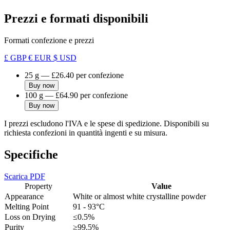
Prezzi e formati disponibili
Formati confezione e prezzi
£ GBP
€ EUR
$ USD
25 g
—
£26.40
per confezione
Buy now
100 g
—
£64.90
per confezione
Buy now
I prezzi escludono l'IVA e le spese di spedizione. Disponibili su
richiesta confezioni in quantità ingenti e su misura.
Specifiche
Scarica PDF
Property
Value
Appearance
White or almost white crystalline powder
Melting Point
91 - 93°C
Loss on Drying
≤0.5%
Purity
≥99.5%