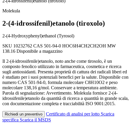
2-(4-idrossifenil)etanolo (tiroxolo)
Molekula
2-(4-idrossifenil)etanolo (tiroxolo)
2-(4-Hydroxyphenyl)ethanol (Tyrosol)
SKU 10232762
CAS 501-94-0
HOC6H4CH2CH2OH
MW
138.16
Disponibile a magazzino
Il 2-(4-idrossifenile)etanolo, noto anche come tirosolo, è un
composto fenolico utilizzato in farmaceutica, cosmetica e ricerca
sugli antiossidanti. Presenta proprietà di cattura dei radicali liberi ed
è studiato per i suoi potenziali benefici per la salute. Disponibile con
numero CAS 501-94-0, formula molecolare C8H10O2 e peso
molecolare 138,16 g/mol. Conservare a temperatura ambiente.
Parola di segnalazione: Avvertimento. Molekula fornisce 2-(4-
idrossifenile)etanolo da quantità di ricerca a quantità in grande scala,
con documentazione completa e tracciabilità ISO 9001:2015.
Certificato di analisi per lotto
Scarica
Richiedi un preventivo
specifica
Scarica il MSDS