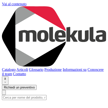
Vai al contenuto
Catalogo
Articoli
Glossario
Produzione
Informazioni su
Conoscere
il team
Contatto
it
Richiedi un preventivo