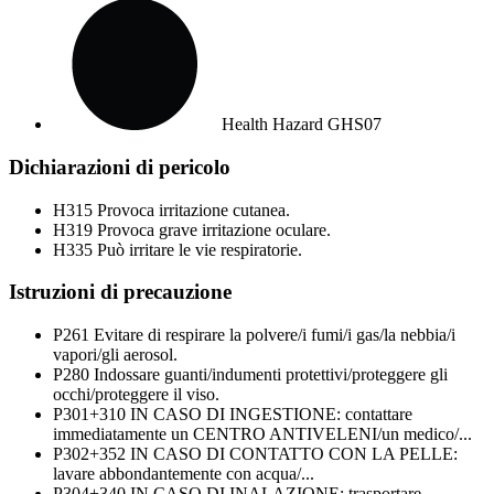
Health Hazard
GHS07
Dichiarazioni di pericolo
H315
Provoca irritazione cutanea.
H319
Provoca grave irritazione oculare.
H335
Può irritare le vie respiratorie.
Istruzioni di precauzione
P261
Evitare di respirare la polvere/i fumi/i gas/la nebbia/i
vapori/gli aerosol.
P280
Indossare guanti/indumenti protettivi/proteggere gli
occhi/proteggere il viso.
P301+310
IN CASO DI INGESTIONE: contattare
immediatamente un CENTRO ANTIVELENI/un medico/...
P302+352
IN CASO DI CONTATTO CON LA PELLE:
lavare abbondantemente con acqua/...
P304+340
IN CASO DI INALAZIONE: trasportare