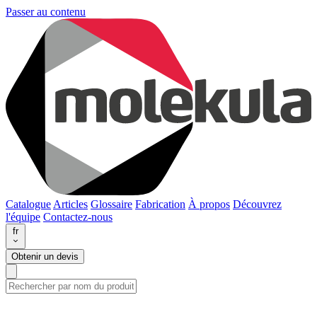
Passer au contenu
Catalogue
Articles
Glossaire
Fabrication
À propos
Découvrez
l'équipe
Contactez-nous
fr
Obtenir un devis