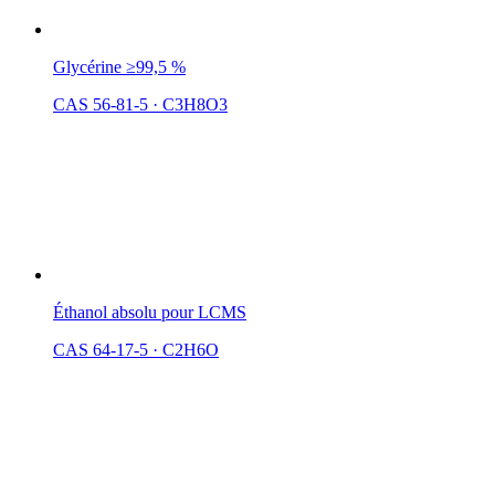
Glycérine ≥99,5 %
CAS 56-81-5
·
C3H8O3
Éthanol absolu pour LCMS
CAS 64-17-5
·
C2H6O