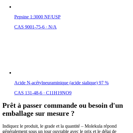
Pepsine 1:3000 NF/USP
CAS 9001-75-6
·
N/A
Acide N-acétylneuraminique (acide sialique) 97 %
CAS 131-48-6
·
C11H19NO9
Prêt à passer commande ou besoin d'un
emballage sur mesure ?
Indiquez le produit, le grade et la quantité – Molekula répond
généralement sous un jour ouvrable avec le prix et le délai de