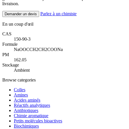
livraison.
Parlez à un chimiste
Demander un devis
En un coup d'œil
CAS
150-90-3
Formule
NaOOCCH2CH2COONa
PM
162.05
Stockage
Ambient
Browse categories
Colles
Amines
Acides aminés
Réactifs analytiques
Antibiotiques
Chimie aromatique
Petits molécules bioactives
Biochimiques