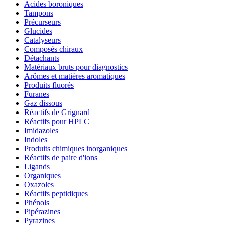
Acides boroniques
Tampons
Précurseurs
Glucides
Catalyseurs
Composés chiraux
Détachants
Matériaux bruts pour diagnostics
Arômes et matières aromatiques
Produits fluorés
Furanes
Gaz dissous
Réactifs de Grignard
Réactifs pour HPLC
Imidazoles
Indoles
Produits chimiques inorganiques
Réactifs de paire d'ions
Ligands
Organiques
Oxazoles
Réactifs peptidiques
Phénols
Pipérazines
Pyrazines