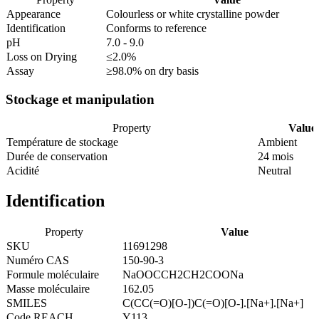
Appearance
Colourless or white crystalline powder
Identification
Conforms to reference
pH
7.0 - 9.0
Loss on Drying
≤2.0%
Assay
≥98.0% on dry basis
Stockage et manipulation
Property
Value
Température de stockage
Ambient
Durée de conservation
24 mois
Acidité
Neutral
Identification
Property
Value
SKU
11691298
Numéro CAS
150-90-3
Formule moléculaire
NaOOCCH2CH2COONa
Masse moléculaire
162.05
SMILES
C(CC(=O)[O-])C(=O)[O-].[Na+].[Na+]
Code REACH
Y113