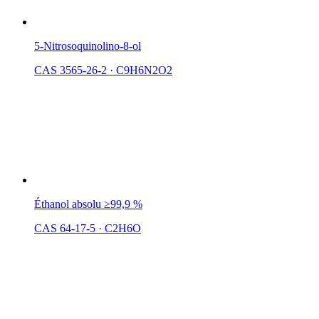
5-Nitrosoquinolino-8-ol
CAS 3565-26-2
·
C9H6N2O2
Éthanol absolu ≥99,9 %
CAS 64-17-5
·
C2H6O